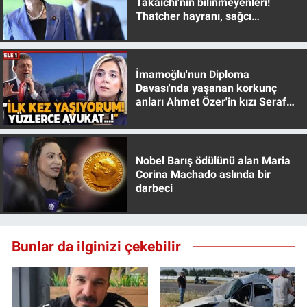
Takaichi'nin bilinmeyenleri!
Thatcher hayranı, sağcı
muhafazakar
İmamoğlu'nun Diploma
Davası'nda yaşanan korkunç
anları Ahmet Özer'in kızı Seraf
Özer anlattı!
Nobel Barış ödülünü alan Maria
Corina Machado aslında bir
darbeci
Bunlar da ilginizi çekebilir