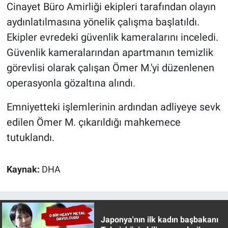
Cinayet Büro Amirliği ekipleri tarafından olayın
Yerel Yaşam
aydınlatılmasına yönelik çalışma başlatıldı.
Canlı Yayın
Ekipler evredeki güvenlik kameralarını inceledi.
Güvenlik kameralarından apartmanın temizlik
görevlisi olarak çalışan Ömer M.'yi düzenlenen
operasyonla gözaltına alındı.
Emniyetteki işlemlerinin ardından adliyeye sevk
edilen Ömer M. çıkarıldığı mahkemece
tutuklandı.
Kaynak:
DHA
Japonya'nın ilk kadın başbakanı