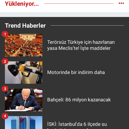
Yükleniyor...
Trend Haberler
1
Terörsüz Türkiye için hazırlanan
yasa Meclis'te! İşte maddeler
2
Motorinde bir indirim daha
3
Bahçeli: 86 milyon kazanacak
4
İSKİ: İstanbul'da 6 ilçede su