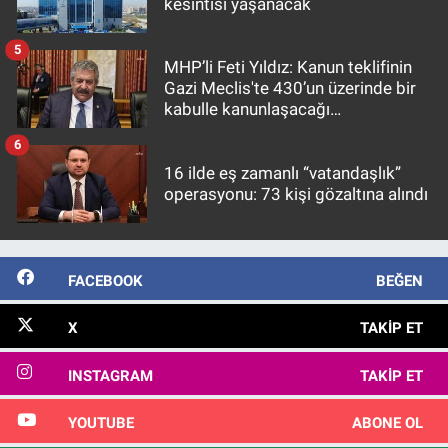
kesintisi yaşanacak
5
MHP’li Feti Yıldız: Kanun teklifinin
Gazi Meclis'te 430’un üzerinde bir
kabulle kanunlaşacağı
görülmektedir
6
16 ilde eş zamanlı “vatandaşlık”
operasyonu: 73 kişi gözaltına alındı
FACEBOOK
BEĞEN
X
TAKIP ET
INSTAGRAM
TAKIP ET
YOUTUBE
ABONE OL