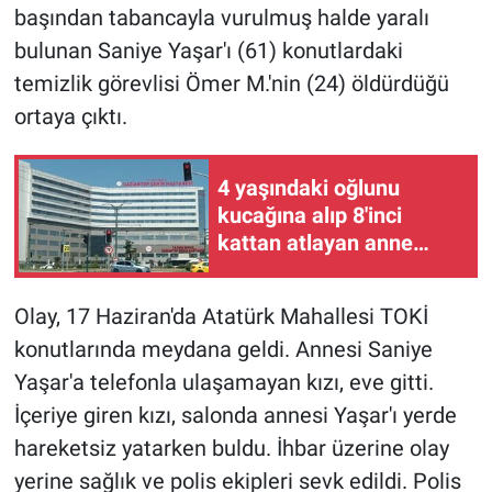
başından tabancayla vurulmuş halde yaralı
bulunan Saniye Yaşar'ı (61) konutlardaki
Gündem Özel
temizlik görevlisi Ömer M.'nin (24) öldürdüğü
Günün görüntüsü
ortaya çıktı.
Haber
4 yaşındaki oğlunu
kucağına alıp 8'inci
İlan
kattan atlayan anne
öldü, çocuğu yaşam
Kimdir
mücadelesi veriyor
Olay, 17 Haziran'da Atatürk Mahallesi TOKİ
Koronavirüs
konutlarında meydana geldi. Annesi Saniye
Yaşar'a telefonla ulaşamayan kızı, eve gitti.
Kültür Sanat
İçeriye giren kızı, salonda annesi Yaşar'ı yerde
Ne demişti
hareketsiz yatarken buldu. İhbar üzerine olay
yerine sağlık ve polis ekipleri sevk edildi. Polis