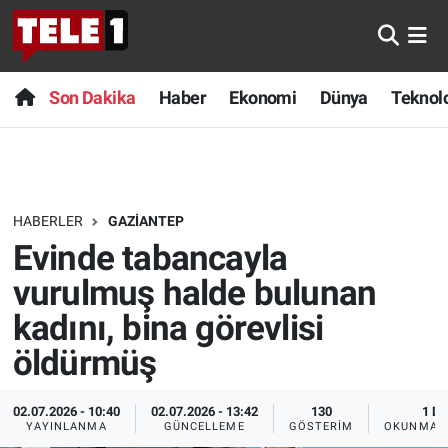
Anında Manşet
Son Dakika
Nöbetçi Eczaneler
Son Dakika
Haber
Ekonomi
Dünya
Teknolo
Başka Sohbetler
Haber
Hava Durumu
Belgesel
Ekonomi
Namaz Vakitleri
HABERLER
GAZIANTEP
Bilim turu
Dünya
Trafik Durumu
Evinde tabancayla
Bilim ve Teknoloji Evreni
Teknoloji
Süper Lig Puan Durumu ve Fikstür
vurulmuş halde bulunan
kadını, bina görevlisi
Doğa Konuşuyor
Sağlık
Tüm Manşetler
öldürmüş
Dünya
Spor
Son Dakika Haberleri
02.07.2026 - 10:40
02.07.2026 - 13:42
130
1 DK
YAYINLANMA
GÜNCELLEME
GÖSTERIM
OKUNMA S
Ege Saati
Yayın Akışı
Haber Arşivi