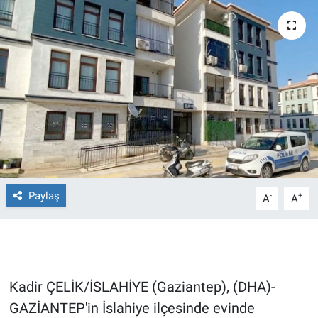
Ege'den Esintiler
İletişim
Eğitim
Eğlence
Ekonomi
Forum
Paylaş
-
+
A
A
Gerçeğin İzinde
Gün Başlıyor
Gün Bitiyor
Kadir ÇELİK/İSLAHİYE (Gaziantep), (DHA)-
GAZİANTEP'in İslahiye ilçesinde evinde
Gün Ortası