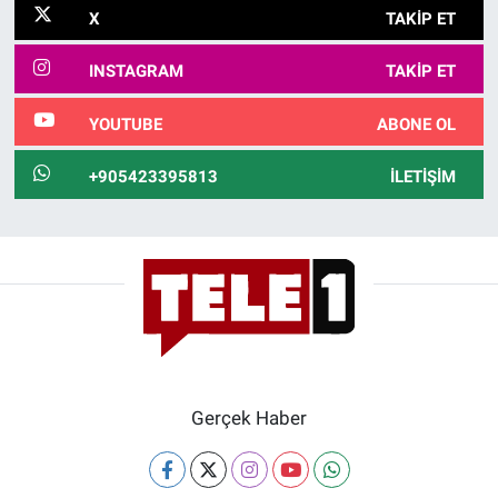
Nedir
X
TAKIP ET
Popüler
INSTAGRAM
TAKIP ET
Programlar
YOUTUBE
ABONE OL
Sağlık
+905423395813
İLETIŞIM
Spor
Teknoloji
Türkiye'nin Geleceği
Türkiye'nin Gündemi
Gerçek Haber
Yerel Gündem