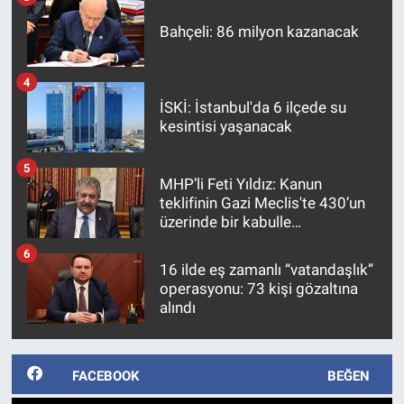
Bahçeli: 86 milyon kazanacak
Gündem Özel
4
Günün görüntüsü
İSKİ: İstanbul'da 6 ilçede su
kesintisi yaşanacak
Haber
5
İlan
MHP’li Feti Yıldız: Kanun
teklifinin Gazi Meclis'te 430’un
üzerinde bir kabulle
Kimdir
kanunlaşacağı görülmektedir
6
16 ilde eş zamanlı “vatandaşlık”
Koronavirüs
operasyonu: 73 kişi gözaltına
alındı
Kültür Sanat
Ne demişti
FACEBOOK
BEĞEN