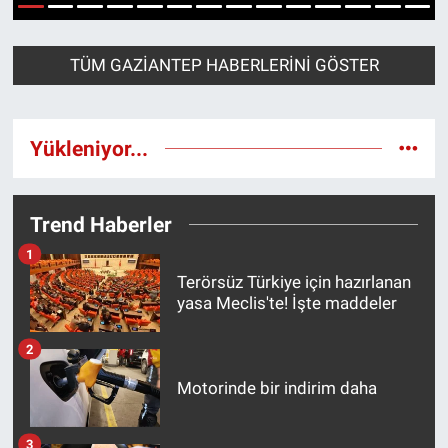
1
2
3
4
5
6
7
8
9
10
11
12
13
14
Ege'den Esintiler
İletişim
TÜM GAZIANTEP HABERLERINI GÖSTER
Eğitim
Eğlence
Yükleniyor...
Ekonomi
Trend Haberler
Forum
1
Terörsüz Türkiye için hazırlanan
Gerçeğin İzinde
yasa Meclis'te! İşte maddeler
Gün Başlıyor
2
Motorinde bir indirim daha
Gün Bitiyor
Gün Ortası
3