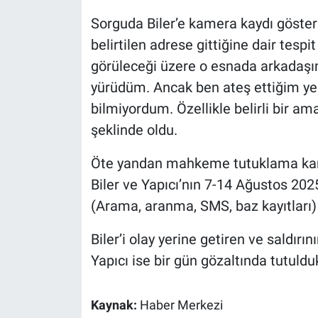
Nedir
Sorguda Biler’e kamera kaydı gösteri
Popüler
belirtilen adrese gittiğine dair tespi
görüleceği üzere o esnada arkadaşım
Programlar
yürüdüm. Ancak ben ateş ettiğim ye
bilmiyordum. Özellikle belirli bir am
Sağlık
şeklinde oldu.
Spor
Öte yandan mahkeme tutuklama karar
Biler ve Yapıcı’nın 7-14 Ağustos 2025 
Teknoloji
(Arama, aranma, SMS, baz kayıtları) 
Türkiye'nin Geleceği
Biler’i olay yerine getiren ve saldırı
Türkiye'nin Gündemi
Yapıcı ise bir gün gözaltında tutuldu
Yerel Gündem
Kaynak:
Haber Merkezi