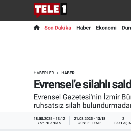
Anında Manşet
Son Dakika
Nöbetçi Eczaneler
Son Dakika
Haber
Ekonomi
Dün
Başka Sohbetler
Haber
Hava Durumu
Belgesel
Ekonomi
Namaz Vakitleri
Bilim turu
Dünya
Trafik Durumu
HABERLER
HABER
Evrensel’e silahlı sal
Bilim ve Teknoloji Evreni
Teknoloji
Süper Lig Puan Durumu ve Fikstür
Evrensel Gazetesi'nin İzmir Bür
Doğa Konuşuyor
Sağlık
Tüm Manşetler
ruhsatsız silah bulundurmadan
Dünya
Spor
Son Dakika Haberleri
18.08.2025 - 13:12
21.08.2025 - 13:18
2
YAYINLANMA
GÜNCELLEME
PAYLAŞI
Ege Saati
Yayın Akışı
Haber Arşivi