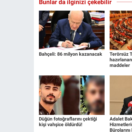
Bunlar da ilginizi çekebilir
Bahçeli: 86 milyon kazanacak
Terörsüz T
hazırlanan
maddeler
Düğün fotoğraflarını çektiği
Adalet Bak
kişi vahşice öldürdü!
Hizmetlerin
Bürolarını