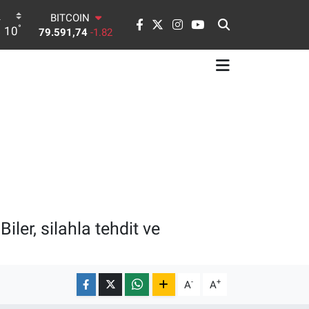
BITCOIN
79.591,74
-1.82
°
10
DOLAR
45,43620
0.02
EURO
53,38690
0.19
STERLİN
61,60380
0.18
G.ALTIN
6862,09000
0.19
BİST100
14.598,00
0
iler, silahla tehdit ve
-
+
A
A