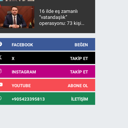
firari FETÖ hükümlüsü
10 yıl sonra yakalandı
16 ilde eş zamanlı
“vatandaşlık”
operasyonu: 73 kişi
gözaltına alındı
FACEBOOK
BEĞEN
X
TAKIP ET
INSTAGRAM
TAKIP ET
YOUTUBE
ABONE OL
+905423395813
İLETIŞIM