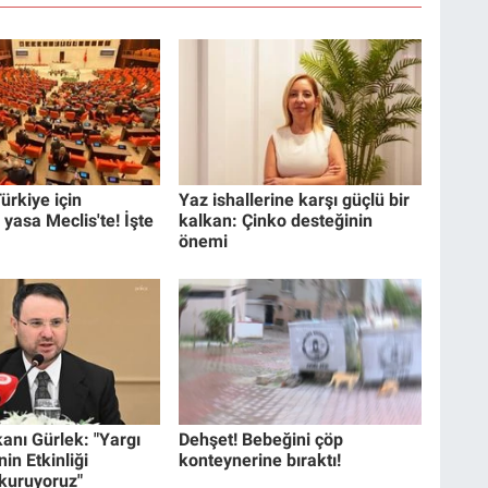
ürkiye için
Yaz ishallerine karşı güçlü bir
 yasa Meclis'te! İşte
kalkan: Çinko desteğinin
önemi
anı Gürlek: "Yargı
Dehşet! Bebeğini çöp
in Etkinliği
konteynerine bıraktı!
 kuruyoruz"