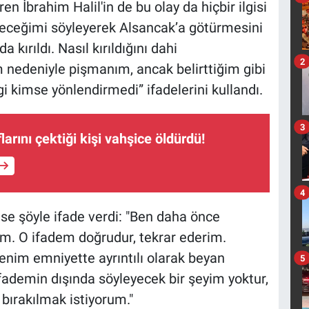
n İbrahim Halil'in de bu olay da hiçbir ilgisi
receğimi söyleyerek Alsancak’a götürmesini
kırıldı. Nasıl kırıldığını dahi
2
 nedeniyle pişmanım, ancak belirttiğim gibi
 kimse yönlendirmedi” ifadelerini kullandı.
3
arını çektiği kişi vahşice öldürdü!
4
se şöyle ifade verdi: "Ben daha önce
dim. O ifadem doğrudur, tekrar ederim.
enim emniyette ayrıntılı olarak beyan
5
ifademin dışında söyleyecek bir şeyim yoktur,
bırakılmak istiyorum."