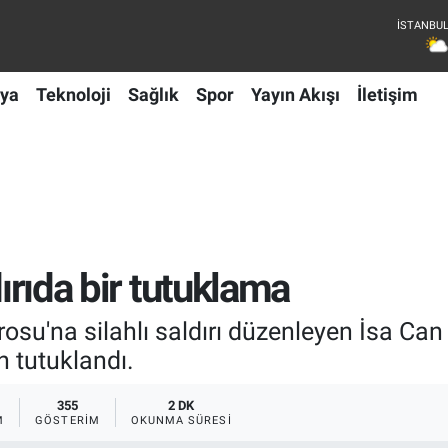
ya
Teknoloji
Sağlık
Spor
Yayın Akışı
İletişim
dırıda bir tutuklama
osu'na silahlı saldırı düzenleyen İsa Can B
 tutuklandı.
355
2 DK
M
GÖSTERIM
OKUNMA SÜRESI