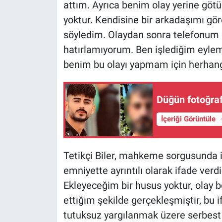
attım. Ayrıca benim olay yerine götüre
yoktur. Kendisine bir arkadaşımı gö
Gündem Özel
söyledim. Olaydan sonra telefonum da 
Günün görüntüsü
hatırlamıyorum. Ben işlediğim eylem
benim bu olayı yapmam için herhangi
Haber
Düğün fotoğrafl
İlan
İçeriği Görüntüle
Kimdir
Koronavirüs
Tetikçi Biler, mahkeme sorgusunda i
emniyette ayrıntılı olarak ifade ver
Kültür Sanat
Ekleyeceğim bir husus yoktur, olay b
ettiğim şekilde gerçekleşmiştir, bu 
Ne demişti
tutuksuz yargılanmak üzere serbest 