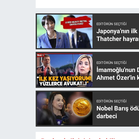
Yerel Yaşam
Canlı Yayın
EDITÖRÜN SEÇTIĞI
Japonya'nın ilk
Thatcher hayra
EDITÖRÜN SEÇTIĞI
İmamoğlu'nun D
Ahmet Özer'in k
EDITÖRÜN SEÇTIĞI
Nobel Barış öd
darbeci