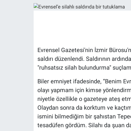
Ege'den Esintiler
İletişim
Eğitim
Eğlence
Evrensel Gazetesi'nin İzmir Bürosu'n
Ekonomi
saldırı düzenlendi. Saldırının ardında
"ruhsatsız silah bulundurma" suçlam
Forum
Biler emniyet ifadesinde, “Benim Ev
Gerçeğin İzinde
olayı yapmam için kimse yönlendirmedi
niyetle özellikle o gazeteye ateş et
Gün Başlıyor
Olaydan sonra da korktum ve kaçtım.
Gün Bitiyor
ismini bilmediğim bir şahıstan Tepe
tesadüfen gördüm. Silahı da şuan da
Gün Ortası