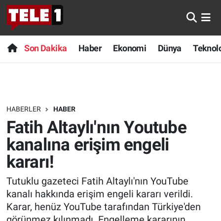
Anında Manşet
Son Dakika
Nöbetçi Eczaneler
Son Dakika
Haber
Ekonomi
Dünya
Teknolo
Başka Sohbetler
Haber
Hava Durumu
Belgesel
Ekonomi
Namaz Vakitleri
HABERLER
HABER
Bilim turu
Dünya
Trafik Durumu
Fatih Altaylı'nın Youtube
Bilim ve Teknoloji Evreni
Teknoloji
Süper Lig Puan Durumu ve Fikstür
kanalına erişim engeli
kararı!
Doğa Konuşuyor
Sağlık
Tüm Manşetler
Tutuklu gazeteci Fatih Altaylı'nın YouTube
Dünya
Spor
Son Dakika Haberleri
kanalı hakkında erişim engeli kararı verildi.
Karar, henüz YouTube tarafından Türkiye'den
Ege Saati
Yayın Akışı
Haber Arşivi
görünmez kılınmadı. Engelleme kararının