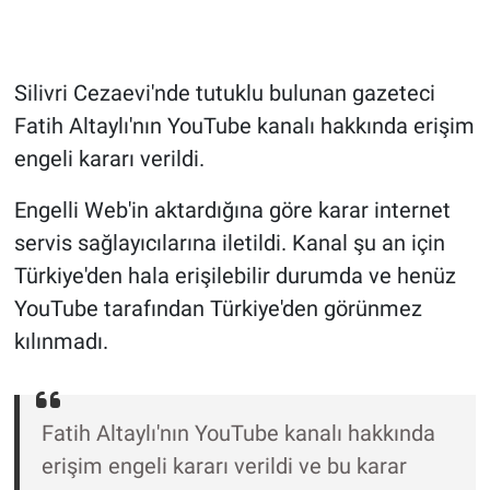
Gündem Özel
Silivri Cezaevi'nde tutuklu bulunan gazeteci
Günün görüntüsü
Fatih Altaylı'nın YouTube kanalı hakkında erişim
engeli kararı verildi.
Haber
Engelli Web'in aktardığına göre karar internet
İlan
servis sağlayıcılarına iletildi. Kanal şu an için
Türkiye'den hala erişilebilir durumda ve henüz
Kimdir
YouTube tarafından Türkiye'den görünmez
Koronavirüs
kılınmadı.
Kültür Sanat
Fatih Altaylı'nın YouTube kanalı hakkında
Ne demişti
erişim engeli kararı verildi ve bu karar