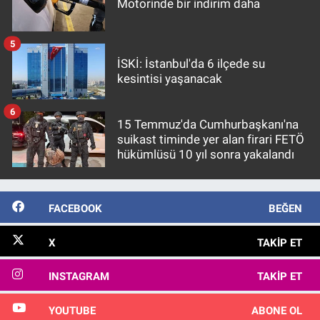
Motorinde bir indirim daha
5
İSKİ: İstanbul'da 6 ilçede su
kesintisi yaşanacak
6
15 Temmuz'da Cumhurbaşkanı'na
suikast timinde yer alan firari FETÖ
hükümlüsü 10 yıl sonra yakalandı
FACEBOOK
BEĞEN
X
TAKIP ET
INSTAGRAM
TAKIP ET
YOUTUBE
ABONE OL