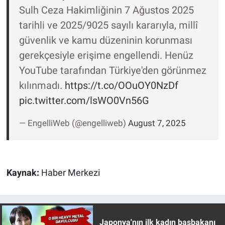
Sulh Ceza Hakimliğinin 7 Ağustos 2025
tarihli ve 2025/9025 sayılı kararıyla, millî
güvenlik ve kamu düzeninin korunması
gerekçesiyle erişime engellendi. Henüz
YouTube tarafından Türkiye'den görünmez
kılınmadı.
https://t.co/OOuOY0NzDf
pic.twitter.com/lsWO0Vn56G
— EngelliWeb (@engelliweb)
August 7, 2025
Kaynak:
Haber Merkezi
Japonya'nın ilk kadın başbakanı