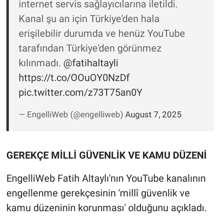
internet servis sağlayıcılarına iletildi.
Nedir
Kanal şu an için Türkiye'den hala
Popüler
erişilebilir durumda ve henüz YouTube
tarafından Türkiye'den görünmez
Programlar
kılınmadı.
@fatihaltayli
https://t.co/OOuOY0NzDf
Sağlık
pic.twitter.com/z73T75an0Y
Spor
— EngelliWeb (@engelliweb)
August 7, 2025
Teknoloji
Türkiye'nin Geleceği
GEREKÇE MİLLİ GÜVENLİK VE KAMU DÜZENİ
EngelliWeb Fatih Altaylı'nın YouTube kanalının
Türkiye'nin Gündemi
engellenme gerekçesinin 'millî güvenlik ve
Yerel Gündem
kamu düzeninin korunması' olduğunu açıkladı.