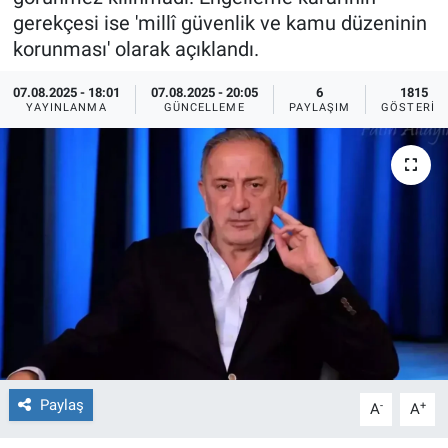
gerekçesi ise 'millî güvenlik ve kamu düzeninin
Ege'den Esintiler
İletişim
korunması' olarak açıklandı.
Eğitim
07.08.2025 - 18:01
07.08.2025 - 20:05
6
1815
YAYINLANMA
GÜNCELLEME
PAYLAŞIM
GÖSTERIM
Eğlence
Ekonomi
Forum
Gerçeğin İzinde
Gün Başlıyor
Gün Bitiyor
Paylaş
-
+
A
A
Gün Ortası