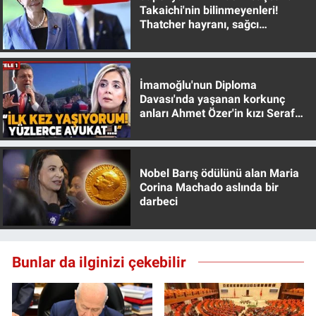
Takaichi'nin bilinmeyenleri!
Thatcher hayranı, sağcı
muhafazakar
İmamoğlu'nun Diploma
Davası'nda yaşanan korkunç
anları Ahmet Özer'in kızı Seraf
Özer anlattı!
Nobel Barış ödülünü alan Maria
Corina Machado aslında bir
darbeci
Bunlar da ilginizi çekebilir