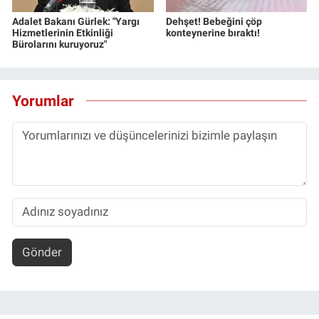
Adalet Bakanı Gürlek: "Yargı
Dehşet! Bebeğini çöp
Hizmetlerinin Etkinliği
konteynerine bıraktı!
Bürolarını kuruyoruz"
Yorumlar
Gönder