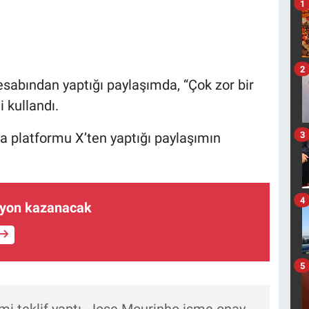
1
2
sabından yaptığı paylaşımda, “Çok zor bir
i kullandı.
3
 platformu X’ten yaptığı paylaşımın
4
ilyon kazanacak
5
i teklif yaptı. Jose Mourinho isme onay