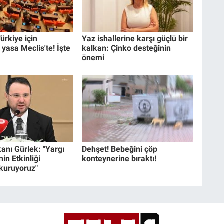
ürkiye için
Yaz ishallerine karşı güçlü bir
 yasa Meclis'te! İşte
kalkan: Çinko desteğinin
önemi
anı Gürlek: "Yargı
Dehşet! Bebeğini çöp
in Etkinliği
konteynerine bıraktı!
 kuruyoruz"