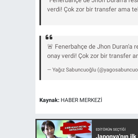
Nedir
verdi! Çok zor bir transfer ama tekli
Popüler
Programlar
🚨 Fenerbahçe de Jhon Duran'a re
Sağlık
onay verdi! Çok zor bir transfer ama
Spor
— Yağız Sabuncuoğlu (@yagosabuncuo
Teknoloji
Türkiye'nin Geleceği
Kaynak:
HABER MERKEZİ
Türkiye'nin Gündemi
Yerel Gündem
EDITÖRÜN SEÇTIĞI
Japonya'nın ilk