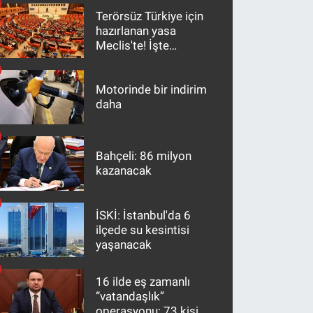
Terörsüz Türkiye için
hazırlanan yasa
Meclis'te! İşte
maddeler
Motorinde bir indirim
daha
Bahçeli: 86 milyon
kazanacak
İSKİ: İstanbul'da 6
ilçede su kesintisi
yaşanacak
16 ilde eş zamanlı
“vatandaşlık”
operasyonu: 73 kişi