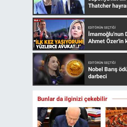
Yerel Yaşam
Thatcher hayra
Canlı Yayın
EDITÖRÜN SEÇTIĞI
İmamoğlu'nun D
Ahmet Özer'in k
EDITÖRÜN SEÇTIĞI
Nobel Barış öd
darbeci
Bunlar da ilginizi çekebilir