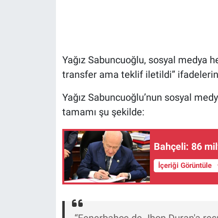
Gündem Özel
Günün görüntüsü
Yağız Sabuncuoğlu, sosyal medya he
Haber
transfer ama teklif iletildi” ifadelerin
Yağız Sabuncuoğlu’nun sosyal medya
İlan
tamamı şu şekilde:
Kimdir
Bahçeli: 86 m
Koronavirüs
İçeriği Görüntüle
Kültür Sanat
Ne demişti
“Fenerbahçe de Jhon Duran'a resm