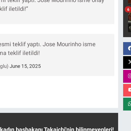
f iletildi!”
6
smi teklif yaptı. Jose Mourinho isme
 teklif iletildi!
glu)
June 15, 2025
 kadın başbakanı Takaichi'nin bilinmeyenleri!