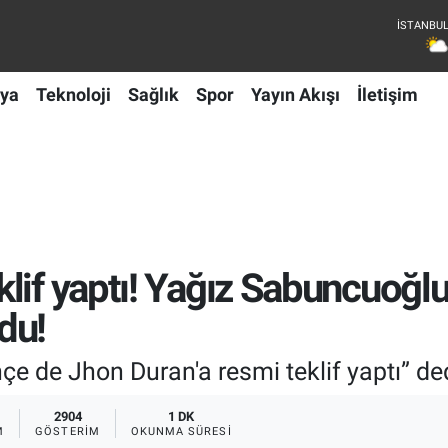
ya
Teknoloji
Sağlık
Spor
Yayın Akışı
İletişim
if yaptı! Yağız Sabuncuoğlu 
du!
e de Jhon Duran'a resmi teklif yaptı” ded
2904
1 DK
M
GÖSTERIM
OKUNMA SÜRESI