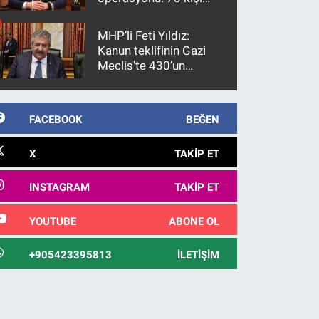
gözaltına alındı
MHP’li Feti Yıldız:
Kanun teklifinin Gazi
Meclis'te 430’un
üzerinde bir kabulle
kanunlaşacağı
görülmektedir
FACEBOOK
BEĞEN
X
TAKIP ET
INSTAGRAM
TAKIP ET
YOUTUBE
ABONE OL
+905423395813
İLETIŞIM