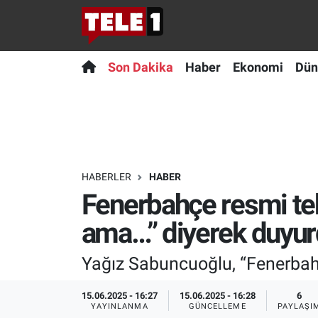
Anında Manşet
Son Dakika
Nöbetçi Eczaneler
Son Dakika
Haber
Ekonomi
Dün
Başka Sohbetler
Haber
Hava Durumu
Belgesel
Ekonomi
Namaz Vakitleri
Bilim turu
Dünya
Trafik Durumu
HABERLER
HABER
Fenerbahçe resmi tekl
Bilim ve Teknoloji Evreni
Teknoloji
Süper Lig Puan Durumu ve Fikstür
ama…” diyerek duyur
Doğa Konuşuyor
Sağlık
Tüm Manşetler
Yağız Sabuncuoğlu, “Fenerbahç
Dünya
Spor
Son Dakika Haberleri
15.06.2025 - 16:27
15.06.2025 - 16:28
6
Ege Saati
Yayın Akışı
Haber Arşivi
YAYINLANMA
GÜNCELLEME
PAYLAŞI