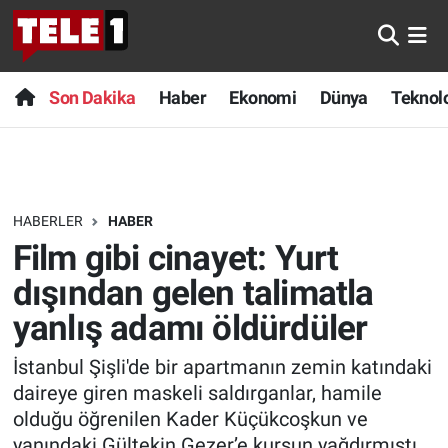
Anında Manşet
Son Dakika
Nöbetçi Eczaneler
Son Dakika
Haber
Ekonomi
Dünya
Teknolo
Başka Sohbetler
Haber
Hava Durumu
Belgesel
Ekonomi
Namaz Vakitleri
HABERLER
HABER
Bilim turu
Dünya
Trafik Durumu
Film gibi cinayet: Yurt
Bilim ve Teknoloji Evreni
Teknoloji
Süper Lig Puan Durumu ve Fikstür
dışından gelen talimatla
yanlış adamı öldürdüler
Doğa Konuşuyor
Sağlık
Tüm Manşetler
İstanbul Şişli'de bir apartmanın zemin katındaki
Dünya
Spor
Son Dakika Haberleri
daireye giren maskeli saldırganlar, hamile
olduğu öğrenilen Kader Küçükcoşkun ve
Ege Saati
Yayın Akışı
Haber Arşivi
yanındaki Gültekin Gezer’e kurşun yağdırmıştı.