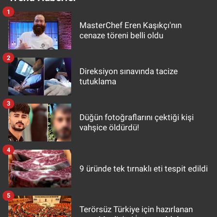
1
MasterChef Eren Kaşıkçı'nın
cenaze töreni belli oldu
2
Direksiyon sınavında tacize
tutuklama
3
Düğün fotoğraflarını çektiği kişi
vahşice öldürdü!
4
9 üründe tek tırnaklı eti tespit edildi
5
Terörsüz Türkiye için hazırlanan