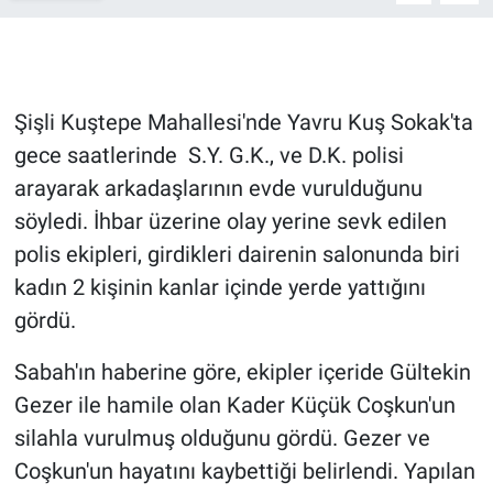
Gündem Özel
Günün görüntüsü
Şişli Kuştepe Mahallesi'nde Yavru Kuş Sokak'ta
gece saatlerinde S.Y. G.K., ve D.K. polisi
Haber
arayarak arkadaşlarının evde vurulduğunu
söyledi. İhbar üzerine olay yerine sevk edilen
İlan
polis ekipleri, girdikleri dairenin salonunda biri
Kimdir
kadın 2 kişinin kanlar içinde yerde yattığını
gördü.
Koronavirüs
Sabah'ın haberine göre, ekipler içeride Gültekin
Kültür Sanat
Gezer ile hamile olan Kader Küçük Coşkun'un
silahla vurulmuş olduğunu gördü. Gezer ve
Ne demişti
Coşkun'un hayatını kaybettiği belirlendi. Yapılan