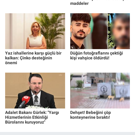
maddeler
Yaz ishallerine karşı güçlü bir
Düğün fotoğraflarını çektiği
kalkan: Çinko desteğinin
kişi vahşice öldürdü!
önemi
Adalet Bakanı Gürlek: "Yargı
Dehşet! Bebeğini çöp
Hizmetlerinin Etkinliği
konteynerine bıraktı!
Bürolarını kuruyoruz"