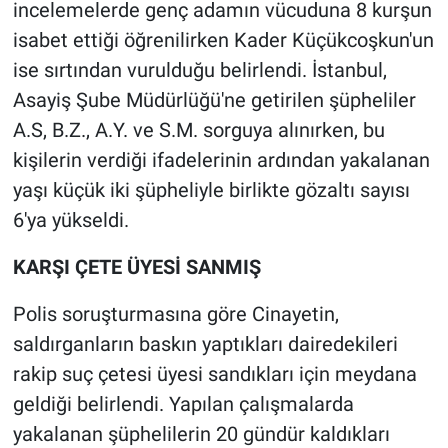
Nedir
incelemelerde genç adamın vücuduna 8 kurşun
isabet ettiği öğrenilirken Kader Küçükcoşkun'un
Popüler
ise sırtından vurulduğu belirlendi. İstanbul,
Asayiş Şube Müdürlüğü'ne getirilen şüpheliler
Programlar
A.S, B.Z., A.Y. ve S.M. sorguya alınırken, bu
kişilerin verdiği ifadelerinin ardından yakalanan
Sağlık
yaşı küçük iki şüpheliyle birlikte gözaltı sayısı
Spor
6'ya yükseldi.
Teknoloji
KARŞI ÇETE ÜYESİ SANMIŞ
Polis soruşturmasına göre Cinayetin,
Türkiye'nin Geleceği
saldırganların baskın yaptıkları dairedekileri
Türkiye'nin Gündemi
rakip suç çetesi üyesi sandıkları için meydana
geldiği belirlendi. Yapılan çalışmalarda
Yerel Gündem
yakalanan şüphelilerin 20 gündür kaldıkları