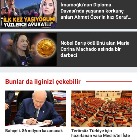
İmamoğlu'nun Diploma
Davası'nda yaşanan korkunç
anları Ahmet Özer'in kızı Seraf
Özer anlattı!
Nobel Barış ödülünü alan Maria
Corina Machado aslında bir
darbeci
Bunlar da ilginizi çekebilir
Bahçeli: 86 milyon kazanacak
Terörsüz Türkiye için
hazırlanan yasa Meclis'te! İşte