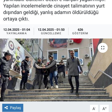
Yapılan incelemelerde cinayet talimatının yurt
Ege'den Esintiler
İletişim
dışından geldiği, yanlış adamın öldürüldüğü
ortaya çıktı.
Eğitim
12.04.2025 - 01:04
12.04.2025 - 01:50
626
YAYINLANMA
GÜNCELLEME
GÖSTERIM
Eğlence
Ekonomi
Forum
Gerçeğin İzinde
Gün Başlıyor
Gün Bitiyor
Paylaş
-
+
A
A
Gün Ortası