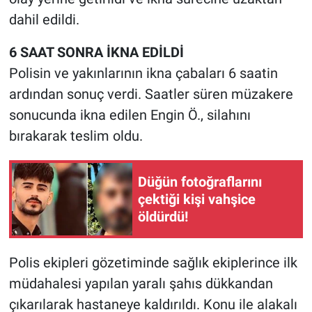
Yerel Yaşam
dahil edildi.
Canlı Yayın
6 SAAT SONRA İKNA EDİLDİ
Polisin ve yakınlarının ikna çabaları 6 saatin
ardından sonuç verdi. Saatler süren müzakere
sonucunda ikna edilen Engin Ö., silahını
bırakarak teslim oldu.
Düğün fotoğraflarını
çektiği kişi vahşice
öldürdü!
Polis ekipleri gözetiminde sağlık ekiplerince ilk
müdahalesi yapılan yaralı şahıs dükkandan
çıkarılarak hastaneye kaldırıldı. Konu ile alakalı