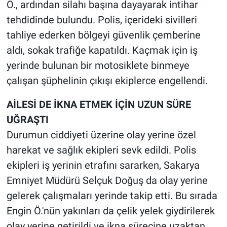
Nedir
Ö., ardından silahı başına dayayarak intihar
tehdidinde bulundu. Polis, içerideki sivilleri
Popüler
tahliye ederken bölgeyi güvenlik çemberine
aldı, sokak trafiğe kapatıldı. Kaçmak için iş
Programlar
yerinde bulunan bir motosiklete binmeye
çalışan şüphelinin çıkışı ekiplerce engellendi.
Sağlık
AİLESİ DE İKNA ETMEK İÇİN UZUN SÜRE
Spor
UĞRAŞTI
Teknoloji
Durumun ciddiyeti üzerine olay yerine özel
harekat ve sağlık ekipleri sevk edildi. Polis
Türkiye'nin Geleceği
ekipleri iş yerinin etrafını sararken, Sakarya
Emniyet Müdürü Selçuk Doğuş da olay yerine
Türkiye'nin Gündemi
gelerek çalışmaları yerinde takip etti. Bu sırada
Engin Ö.'nün yakınları da çelik yelek giydirilerek
Yerel Gündem
olay yerine getirildi ve ikna sürecine uzaktan