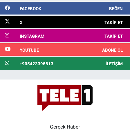
FACEBOOK
BEĞEN
X
TAKIP ET
INSTAGRAM
TAKIP ET
YOUTUBE
ABONE OL
+905423395813
İLETIŞIM
Gerçek Haber