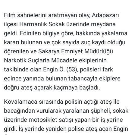
Gündem Özel
Film sahnelerini aratmayan olay, Adapazarı
ilçesi Harmanlık Sokak üzerinde meydana
Günün görüntüsü
geldi. Edinilen bilgiye göre, hakkında yakalama
kararı bulunan ve çok sayıda suç kaydı olduğu
Haber
öğrenilen ve Sakarya Emniyet Müdürlüğü
Narkotik Suçlarla Mücadele ekiplerinin
İlan
takibinde olan Engin Ö. (53), polisleri fark
Kimdir
edince yanında bulunan tabancayla ekiplere
doğru ateş açarak kaçmaya başladı.
Koronavirüs
Kovalamaca sırasında polisin açtığı ateş ile
Kültür Sanat
bacağından vurularak yaralanan şüpheli, sokak
üzerinde motosiklet satışı yapan bir iş yerine
Ne demişti
girdi. İş yerinde yeniden polise ateş açan Engin