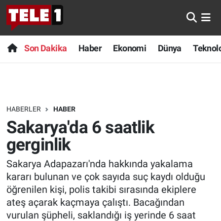
Anında Manşet
Son Dakika
Nöbetçi Eczaneler
Son Dakika
Haber
Ekonomi
Dünya
Teknolo
Başka Sohbetler
Haber
Hava Durumu
Belgesel
Ekonomi
Namaz Vakitleri
HABERLER
HABER
Bilim turu
Dünya
Trafik Durumu
Sakarya'da 6 saatlik
Bilim ve Teknoloji Evreni
Teknoloji
Süper Lig Puan Durumu ve Fikstür
gerginlik
Sakarya Adapazarı'nda hakkında yakalama
Doğa Konuşuyor
Sağlık
Tüm Manşetler
kararı bulunan ve çok sayıda suç kaydı olduğu
Dünya
Spor
Son Dakika Haberleri
öğrenilen kişi, polis takibi sırasında ekiplere
ateş açarak kaçmaya çalıştı. Bacağından
Ege Saati
Yayın Akışı
Haber Arşivi
vurulan şüpheli, saklandığı iş yerinde 6 saat