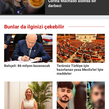
Corina Machado aslında bir
darbeci
Bunlar da ilginizi çekebilir
Bahçeli: 86 milyon kazanacak
Terörsüz Türkiye için
hazırlanan yasa Meclis'te! İşte
maddeler