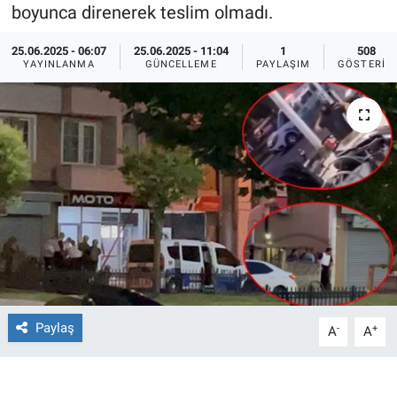
boyunca direnerek teslim olmadı.
Ege'den Esintiler
İletişim
25.06.2025 - 06:07
25.06.2025 - 11:04
1
508
YAYINLANMA
GÜNCELLEME
PAYLAŞIM
GÖSTERIM
Eğitim
Eğlence
Ekonomi
Forum
Gerçeğin İzinde
Gün Başlıyor
Paylaş
-
+
A
A
Gün Bitiyor
Gün Ortası