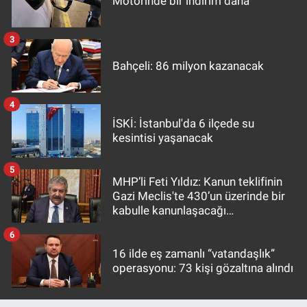
Motorinde bir indirim daha
3
Bahçeli: 86 milyon kazanacak
4
İSKİ: İstanbul'da 6 ilçede su
kesintisi yaşanacak
5
MHP’li Feti Yıldız: Kanun teklifinin
Gazi Meclis'te 430’un üzerinde bir
kabulle kanunlaşacağı
görülmektedir
6
16 ilde eş zamanlı “vatandaşlık”
operasyonu: 73 kişi gözaltına alındı