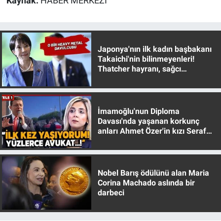
Kaynak:
HABER MERKEZİ
Japonya'nın ilk kadın başbakanı
Takaichi'nin bilinmeyenleri!
Thatcher hayranı, sağcı
muhafazakar
İmamoğlu'nun Diploma
Davası'nda yaşanan korkunç
anları Ahmet Özer'in kızı Seraf
Özer anlattı!
Nobel Barış ödülünü alan Maria
Corina Machado aslında bir
darbeci