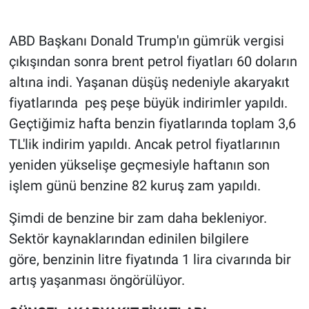
Gündem Özel
ABD Başkanı Donald Trump'ın gümrük vergisi
çıkışından sonra brent petrol fiyatları 60 doların
Günün görüntüsü
altına indi. Yaşanan düşüş nedeniyle akaryakıt
fiyatlarında peş peşe büyük indirimler yapıldı.
Haber
Geçtiğimiz hafta benzin fiyatlarında toplam 3,6
İlan
TL'lik indirim yapıldı. Ancak petrol fiyatlarının
yeniden yükselişe geçmesiyle haftanın son
Kimdir
işlem günü benzine 82 kuruş zam yapıldı.
Koronavirüs
Şimdi de benzine bir zam daha bekleniyor.
Sektör kaynaklarından edinilen bilgilere
Kültür Sanat
göre, benzinin litre fiyatında 1 lira civarında bir
Ne demişti
artış yaşanması öngörülüyor.