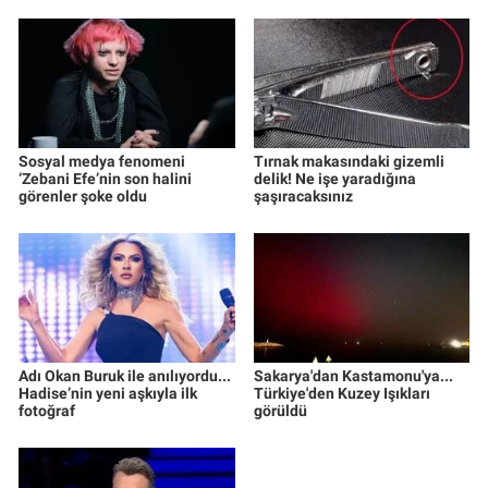
Sosyal medya fenomeni
Tırnak makasındaki gizemli
‘Zebani Efe’nin son halini
delik! Ne işe yaradığına
görenler şoke oldu
şaşıracaksınız
Adı Okan Buruk ile anılıyordu...
Sakarya'dan Kastamonu'ya...
Hadise’nin yeni aşkıyla ilk
Türkiye'den Kuzey Işıkları
fotoğraf
görüldü