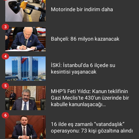
Motorinde bir indirim daha
3
Bahçeli: 86 milyon kazanacak
4
İSKİ: İstanbul'da 6 ilçede su
kesintisi yaşanacak
5
MHP’li Feti Yıldız: Kanun teklifinin
Gazi Meclis'te 430’un üzerinde bir
kabulle kanunlaşacağı
görülmektedir
6
16 ilde eş zamanlı “vatandaşlık”
operasyonu: 73 kişi gözaltına alındı