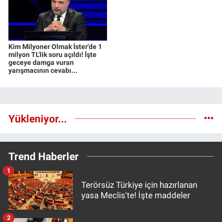
Kim Milyoner Olmak İster'de 1
milyon TL'lik soru açıldı! İşte
geceye damga vuran
yarışmacının cevabı...
Yükleniyor...
Trend Haberler
1
Terörsüz Türkiye için hazırlanan
yasa Meclis'te! İşte maddeler
2