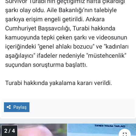
Survivor Turabi’nin geçtiğimiz hafta çıkardığı
Nedir
şarkı olay oldu. Aile Bakanlığı’nın talebiyle
Popüler
şarkıya erişim engeli getirildi. Ankara
Cumhuriyet Başsavcılığı, Turabi hakkında
Programlar
kamuoyunda tepki çeken şarkı ve videosunun
içeriğindeki "genel ahlakı bozucu" ve "kadınları
Sağlık
aşağılayıcı" ifadeler nedeniyle "müstehcenlik"
Spor
suçundan soruşturma başlattı.
Teknoloji
Turabi hakkında yakalama kararı verildi.
Türkiye'nin Geleceği
Paylaş
Türkiye'nin Gündemi
Yerel Gündem
2 / 4