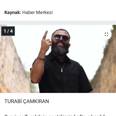
Gündem Özel
Kaynak:
Haber Merkezi
Günün görüntüsü
1 / 4
Haber
İlan
Kimdir
Koronavirüs
Kültür Sanat
TURABİ ÇAMKIRAN
Ne demişti