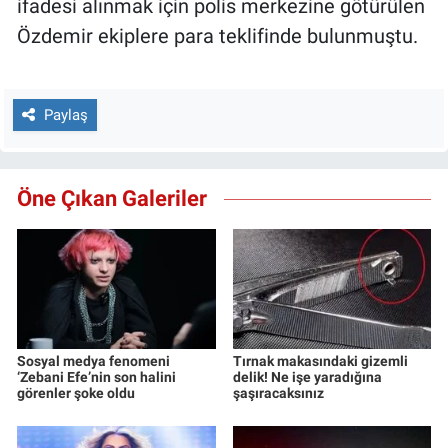
ifadesi alınmak için polis merkezine götürülen
Özdemir ekiplere para teklifinde bulunmuştu.
Paylaş
Öne Çıkan Galeriler
Sosyal medya fenomeni
Tırnak makasındaki gizemli
‘Zebani Efe’nin son halini
delik! Ne işe yaradığına
görenler şoke oldu
şaşıracaksınız