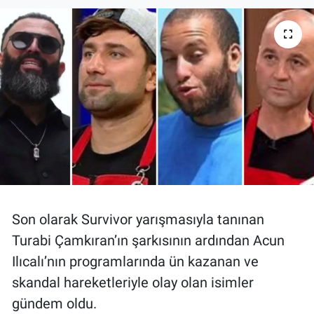
Ege'den Esintiler
İletişim
Eğitim
Eğlence
Ekonomi
Forum
Gerçeğin İzinde
Son olarak Survivor yarışmasıyla tanınan
Turabi Çamkıran’ın şarkısının ardından Acun
Gün Başlıyor
Ilıcalı’nın programlarında ün kazanan ve
Gün Bitiyor
skandal hareketleriyle olay olan isimler
gündem oldu.
Gün Ortası