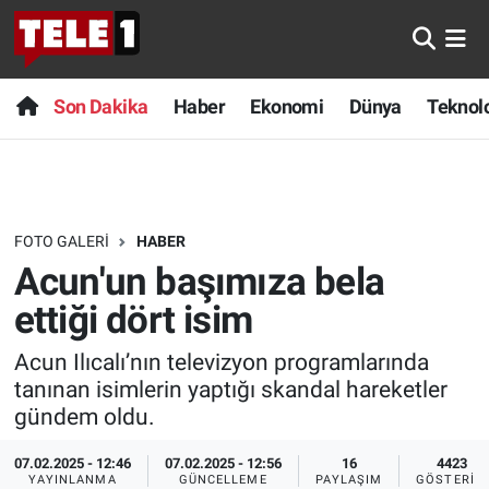
Anında Manşet
Son Dakika
Nöbetçi Eczaneler
Son Dakika
Haber
Ekonomi
Dünya
Teknolo
Başka Sohbetler
Haber
Hava Durumu
Belgesel
Ekonomi
Namaz Vakitleri
FOTO GALERI
HABER
Bilim turu
Dünya
Trafik Durumu
Acun'un başımıza bela
Bilim ve Teknoloji Evreni
Teknoloji
Süper Lig Puan Durumu ve Fikstür
ettiği dört isim
Acun Ilıcalı’nın televizyon programlarında
Doğa Konuşuyor
Sağlık
Tüm Manşetler
tanınan isimlerin yaptığı skandal hareketler
gündem oldu.
Dünya
Spor
Son Dakika Haberleri
07.02.2025 - 12:46
07.02.2025 - 12:56
16
4423
Ege Saati
Yayın Akışı
Haber Arşivi
YAYINLANMA
GÜNCELLEME
PAYLAŞIM
GÖSTERIM