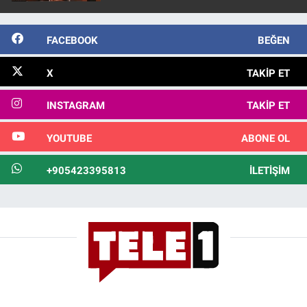
FACEBOOK
BEĞEN
X
TAKIP ET
INSTAGRAM
TAKIP ET
YOUTUBE
ABONE OL
+905423395813
İLETIŞIM