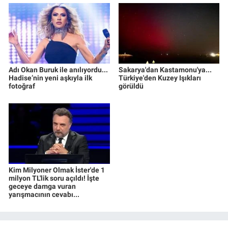
Adı Okan Buruk ile anılıyordu...
Sakarya'dan Kastamonu'ya...
Hadise’nin yeni aşkıyla ilk
Türkiye'den Kuzey Işıkları
fotoğraf
görüldü
Kim Milyoner Olmak İster'de 1
milyon TL'lik soru açıldı! İşte
geceye damga vuran
yarışmacının cevabı...