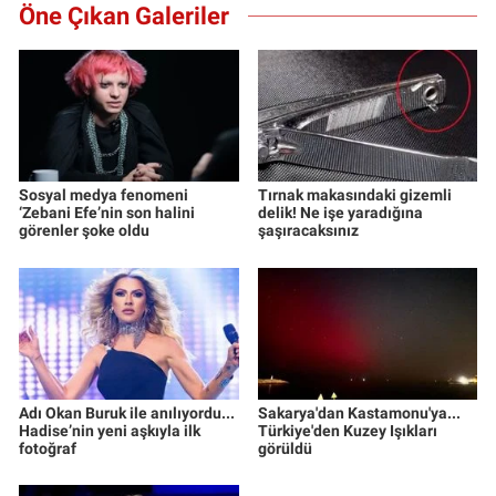
Öne Çıkan Galeriler
Sosyal medya fenomeni
Tırnak makasındaki gizemli
‘Zebani Efe’nin son halini
delik! Ne işe yaradığına
görenler şoke oldu
şaşıracaksınız
Adı Okan Buruk ile anılıyordu...
Sakarya'dan Kastamonu'ya...
Hadise’nin yeni aşkıyla ilk
Türkiye'den Kuzey Işıkları
fotoğraf
görüldü