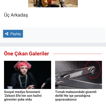
Üç Arkadaş
Paylaş
Öne Çıkan Galeriler
Sosyal medya fenomeni
Tırnak makasındaki gizemli
‘Zebani Efe’nin son halini
delik! Ne işe yaradığına
görenler şoke oldu
şaşıracaksınız