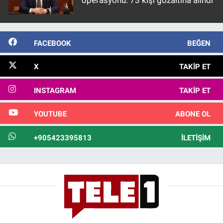
operasyonu: 73 kişi gözaltına alındı
FACEBOOK
BEĞEN
X
TAKIP ET
INSTAGRAM
TAKIP ET
YOUTUBE
ABONE OL
+905423395813
İLETIŞIM