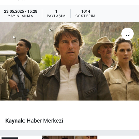
Ege'den Esintiler
İletişim
23.05.2025 - 15:28
1
1014
YAYINLANMA
PAYLAŞIM
GÖSTERIM
Eğitim
Eğlence
Ekonomi
Forum
Gerçeğin İzinde
Gün Başlıyor
Kaynak:
Haber Merkezi
Gün Bitiyor
Gün Ortası