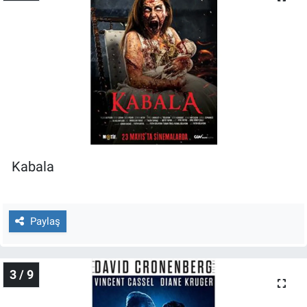
Nedir
Popüler
Programlar
Sağlık
Spor
Kabala
Teknoloji
Türkiye'nin Geleceği
Paylaş
Türkiye'nin Gündemi
3 / 9
Yerel Gündem