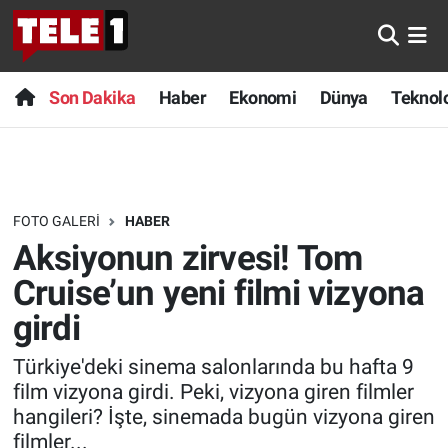
Anında Manşet
Son Dakika
Nöbetçi Eczaneler
Son Dakika
Haber
Ekonomi
Dünya
Teknolo
Başka Sohbetler
Haber
Hava Durumu
Belgesel
Ekonomi
Namaz Vakitleri
FOTO GALERI
HABER
Bilim turu
Dünya
Trafik Durumu
Aksiyonun zirvesi! Tom
Bilim ve Teknoloji Evreni
Teknoloji
Süper Lig Puan Durumu ve Fikstür
Cruise’un yeni filmi vizyona
girdi
Doğa Konuşuyor
Sağlık
Tüm Manşetler
Türkiye'deki sinema salonlarında bu hafta 9
Dünya
Spor
Son Dakika Haberleri
film vizyona girdi. Peki, vizyona giren filmler
hangileri? İşte, sinemada bugün vizyona giren
Ege Saati
Yayın Akışı
Haber Arşivi
filmler...