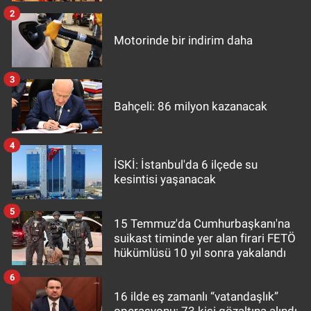
2
Motorinde bir indirim daha
3
Bahçeli: 86 milyon kazanacak
4
İSKİ: İstanbul'da 6 ilçede su
kesintisi yaşanacak
5
15 Temmuz'da Cumhurbaşkanı'na
suikast timinde yer alan firari FETÖ
hükümlüsü 10 yıl sonra yakalandı
6
16 ilde eş zamanlı “vatandaşlık”