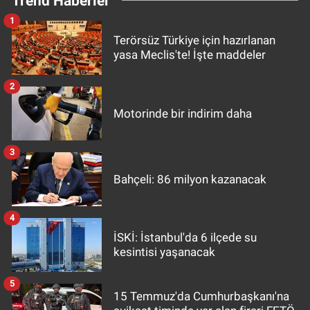
Trend Haberler
1
Terörsüz Türkiye için hazırlanan
yasa Meclis'te! İşte maddeler
2
Motorinde bir indirim daha
3
Bahçeli: 86 milyon kazanacak
4
İSKİ: İstanbul'da 6 ilçede su
kesintisi yaşanacak
5
15 Temmuz'da Cumhurbaşkanı'na