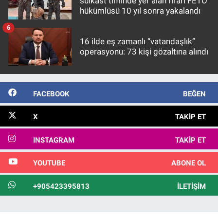
suikast timinde yer alan firari FETÖ
hükümlüsü 10 yıl sonra yakalandı
6
16 ilde eş zamanlı “vatandaşlık”
operasyonu: 73 kişi gözaltına alındı
FACEBOOK
BEĞEN
X
TAKIP ET
INSTAGRAM
TAKIP ET
YOUTUBE
ABONE OL
+905423395813
İLETIŞIM