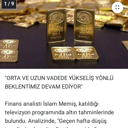
1 / 9
Gündem Özel
Günün görüntüsü
Haber
İlan
Kimdir
"ORTA VE UZUN VADEDE YÜKSELİŞ YÖNLÜ
BEKLENTİMİZ DEVAM EDİYOR"
Koronavirüs
Kültür Sanat
Finans analisti İslam Memiş, katıldığı
televizyon programında altın tahminlerinde
Ne demişti
bulundu. Analizinde, "Geçen hafta düşüş