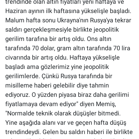
trendinde olan altın fiyatları yeni haftaya ve
Nedir
Haziran ayının ilk haftasına yükselişle başladı.
Popüler
Malum hafta sonu Ukrayna'nın Rusya'ya tekrar
saldırı gerçekleşmesiyle birlikte jeopolitik
Programlar
gerilim tarafına bir artış oldu. Ons altın
tarafında 70 dolar, gram altın tarafında 70 lira
Sağlık
civarında bir artış oldu. Haftaya yükselişle
Spor
başladı ama gözlerimiz yine jeopolitik
gerilimlerde. Çünkü Rusya tarafında bir
Teknoloji
misilleme haberi gelebilir diye tahmin
ediyoruz. O yüzden piyasa biraz daha gerilimi
Türkiye'nin Geleceği
fiyatlamaya devam ediyor" diyen Memiş,
"Normalde teknik olarak düşüşler bitmedi.
Türkiye'nin Gündemi
Yine aşağıda alanı var ve geçen hafta düşüş
Yerel Gündem
trendindeydi. Gelen bu saldırı haberi ile birlikte