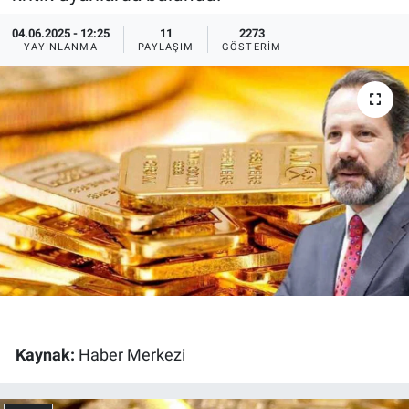
Ege'den Esintiler
İletişim
04.06.2025 - 12:25
11
2273
YAYINLANMA
PAYLAŞIM
GÖSTERIM
Eğitim
Eğlence
Ekonomi
Forum
Gerçeğin İzinde
Gün Başlıyor
Kaynak:
Haber Merkezi
Gün Bitiyor
Gün Ortası