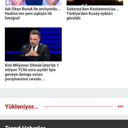
Adı Okan Buruk ile anılıyordu...
Sakarya'dan Kastamonu'ya...
Hadise’nin yeni aşkıyla ilk
Türkiye'den Kuzey Işıkları
fotoğraf
görüldü
Kim Milyoner Olmak İster'de 1
milyon TL'lik soru açıldı! İşte
geceye damga vuran
yarışmacının cevabı...
Yükleniyor...