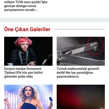
milyon TL'lik soru açıldı! İşte
geceye damga vuran
yarışmacının cevabı...
Öne Çıkan Galeriler
Sosyal medya fenomeni
Tırnak makasındaki gizemli
‘Zebani Efe’nin son halini
delik! Ne işe yaradığına
görenler şoke oldu
şaşıracaksınız