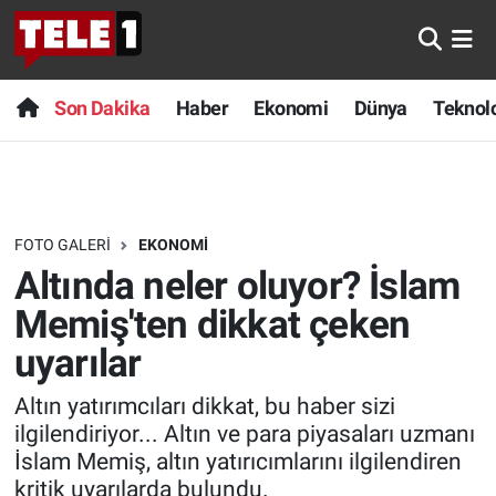
Anında Manşet
Son Dakika
Nöbetçi Eczaneler
Son Dakika
Haber
Ekonomi
Dünya
Teknolo
Başka Sohbetler
Haber
Hava Durumu
Belgesel
Ekonomi
Namaz Vakitleri
FOTO GALERI
EKONOMI
Bilim turu
Dünya
Trafik Durumu
Altında neler oluyor? İslam
Bilim ve Teknoloji Evreni
Teknoloji
Süper Lig Puan Durumu ve Fikstür
Memiş'ten dikkat çeken
uyarılar
Doğa Konuşuyor
Sağlık
Tüm Manşetler
Altın yatırımcıları dikkat, bu haber sizi
Dünya
Spor
Son Dakika Haberleri
ilgilendiriyor... Altın ve para piyasaları uzmanı
İslam Memiş, altın yatırıcımlarını ilgilendiren
Ege Saati
Yayın Akışı
Haber Arşivi
kritik uyarılarda bulundu.