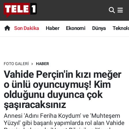
Anında Manşet
Son Dakika
Nöbetçi Eczaneler
Son Dakika
Haber
Ekonomi
Dünya
Teknolo
Başka Sohbetler
Haber
Hava Durumu
Belgesel
Ekonomi
Namaz Vakitleri
FOTO GALERI
HABER
Bilim turu
Dünya
Trafik Durumu
Vahide Perçin'in kızı meğer
Bilim ve Teknoloji Evreni
Teknoloji
Süper Lig Puan Durumu ve Fikstür
o ünlü oyuncuymuş! Kim
olduğunu duyunca çok
Doğa Konuşuyor
Sağlık
Tüm Manşetler
şaşıracaksınız
Dünya
Spor
Son Dakika Haberleri
Annesi 'Adını Feriha Koydum' ve 'Muhteşem
Yüzyıl' gibi başarılı yapımlarda rol alan Vahide
Ege Saati
Yayın Akışı
Haber Arşivi