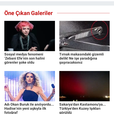
Öne Çıkan Galeriler
Sosyal medya fenomeni
Tırnak makasındaki gizemli
‘Zebani Efe’nin son halini
delik! Ne işe yaradığına
görenler şoke oldu
şaşıracaksınız
Adı Okan Buruk ile anılıyordu...
Sakarya'dan Kastamonu'ya...
Hadise’nin yeni aşkıyla ilk
Türkiye'den Kuzey Işıkları
fotoğraf
görüldü