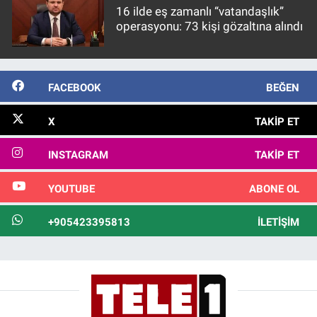
16 ilde eş zamanlı “vatandaşlık”
operasyonu: 73 kişi gözaltına alındı
FACEBOOK
BEĞEN
X
TAKIP ET
INSTAGRAM
TAKIP ET
YOUTUBE
ABONE OL
+905423395813
İLETIŞIM