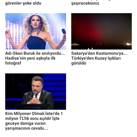
görenler şoke oldu
şaşıracaksınız
Adı Okan Buruk ile anılıyordu...
Sakarya'dan Kastamonu'ya...
Hadise’nin yeni aşkıyla ilk
Türkiye'den Kuzey Işıkları
fotoğraf
görüldü
Kim Milyoner Olmak İster'de 1
milyon TL'lik soru açıldı! İşte
geceye damga vuran
yarışmacının cevabı...