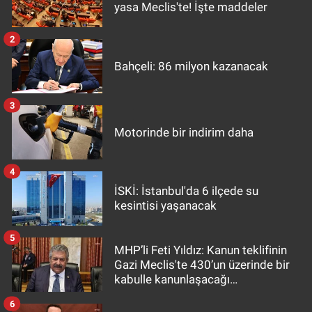
yasa Meclis'te! İşte maddeler
2
Bahçeli: 86 milyon kazanacak
3
Motorinde bir indirim daha
4
İSKİ: İstanbul'da 6 ilçede su
kesintisi yaşanacak
5
MHP’li Feti Yıldız: Kanun teklifinin
Gazi Meclis'te 430’un üzerinde bir
kabulle kanunlaşacağı
görülmektedir
6