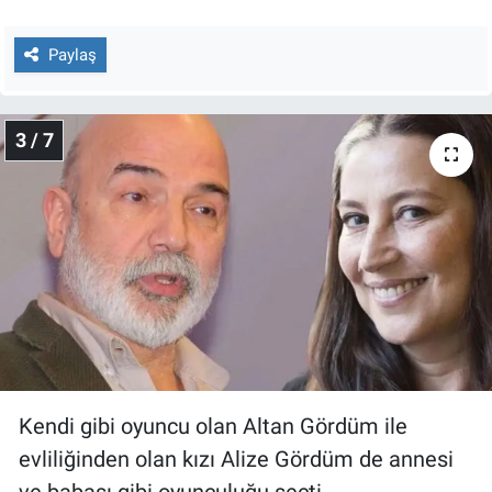
Yerel Yaşam
Paylaş
Canlı Yayın
3 / 7
Kendi gibi oyuncu olan Altan Gördüm ile
evliliğinden olan kızı Alize Gördüm de annesi