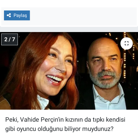
Nedir
Paylaş
Popüler
Programlar
2 / 7
Sağlık
Spor
Teknoloji
Türkiye'nin Geleceği
Türkiye'nin Gündemi
Peki, Vahide Perçin'in kızının da tıpkı kendisi
Yerel Gündem
gibi oyuncu olduğunu biliyor muydunuz?