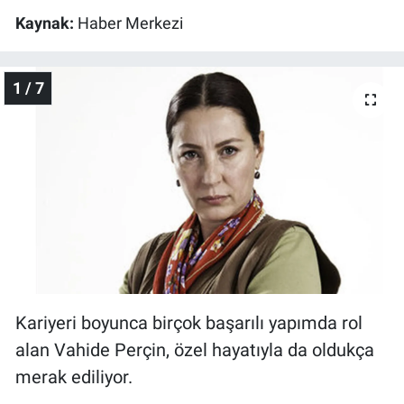
Kaynak:
Haber Merkezi
Gündem Özel
1 / 7
Günün görüntüsü
Haber
İlan
Kimdir
Koronavirüs
Kültür Sanat
Kariyeri boyunca birçok başarılı yapımda rol
alan Vahide Perçin, özel hayatıyla da oldukça
Ne demişti
merak ediliyor.