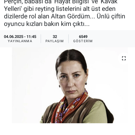
Perçin, babası da 'Hayat Bilgisi' ve 'Kavak
Yelleri' gibi reyting listelerini alt üst eden
Ege'den Esintiler
İletişim
dizilerde rol alan Altan Gördüm... Ünlü çiftin
oyuncu kızları bakın kim çıktı...
Eğitim
04.06.2025 - 11:45
32
6549
Eğlence
YAYINLANMA
PAYLAŞIM
GÖSTERIM
Ekonomi
Forum
Gerçeğin İzinde
Gün Başlıyor
Gün Bitiyor
Gün Ortası