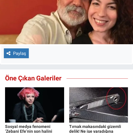
Paylaş
Öne Çıkan Galeriler
Sosyal medya fenomeni
Tırnak makasındaki gizemli
‘Zebani Efe’nin son halini
delik! Ne işe yaradığına