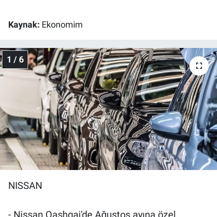
Gündem Özel
Kaynak:
Ekonomim
Günün görüntüsü
1 / 6
Haber
İlan
Kimdir
Koronavirüs
Kültür Sanat
NISSAN
Ne demişti
- Nissan Qashqai'de Ağustos ayına özel