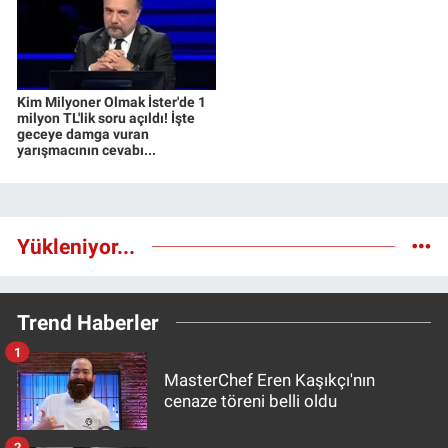
Kim Milyoner Olmak İster'de 1
milyon TL'lik soru açıldı! İşte
geceye damga vuran
yarışmacının cevabı...
Yükleniyor...
Trend Haberler
1
MasterChef Eren Kaşıkçı'nın
cenaze töreni belli oldu
2