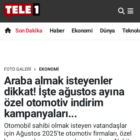
Anında Manşet
Son Dakika
Nöbetçi Eczaneler
Son Dakika
Haber
Ekonomi
Dünya
Teknolo
Başka Sohbetler
Haber
Hava Durumu
Belgesel
Ekonomi
Namaz Vakitleri
FOTO GALERI
EKONOMI
Bilim turu
Dünya
Trafik Durumu
Araba almak isteyenler
Bilim ve Teknoloji Evreni
Teknoloji
Süper Lig Puan Durumu ve Fikstür
dikkat! İşte ağustos ayına
özel otomotiv indirim
Doğa Konuşuyor
Sağlık
Tüm Manşetler
kampanyaları...
Dünya
Spor
Son Dakika Haberleri
Otomobil sahibi olmak isteyen vatandaşlar
için Ağustos 2025’te otomotiv firmaları, özel
Ege Saati
Yayın Akışı
Haber Arşivi