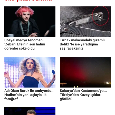
Sosyal medya fenomeni
Tırnak makasındaki gizemli
‘Zebani Efe’nin son halini
delik! Ne işe yaradığına
görenler şoke oldu
şaşıracaksınız
Adı Okan Buruk ile anılıyordu...
Sakarya'dan Kastamonu'ya...
Hadise’nin yeni aşkıyla ilk
Türkiye'den Kuzey Işıkları
fotoğraf
görüldü