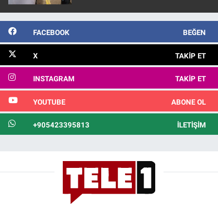
FACEBOOK
BEĞEN
X
TAKIP ET
INSTAGRAM
TAKIP ET
YOUTUBE
ABONE OL
+905423395813
İLETIŞIM