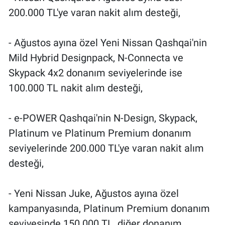
Nedir
200.000 TL'ye varan nakit alım desteği,
Popüler
- Ağustos ayına özel Yeni Nissan Qashqai'nin
Programlar
Mild Hybrid Designpack, N-Connecta ve
Skypack 4x2 donanım seviyelerinde ise
Sağlık
100.000 TL nakit alım desteği,
Spor
- e-POWER Qashqai'nin N-Design, Skypack,
Teknoloji
Platinum ve Platinum Premium donanım
seviyelerinde 200.000 TL'ye varan nakit alım
Türkiye'nin Geleceği
desteği,
Türkiye'nin Gündemi
- Yeni Nissan Juke, Ağustos ayına özel
kampanyasında, Platinum Premium donanım
Yerel Gündem
seviyesinde 150.000 TL, diğer donanım