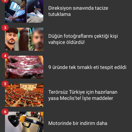
Direksiyon sınavında tacize
tutuklama
3
Düğün fotoğraflarını çektiği kişi
vahşice öldürdü!
4
9 üründe tek tırnaklı eti tespit edildi
5
Terörsüz Türkiye için hazırlanan
yasa Meclis'te! İşte maddeler
6
Motorinde bir indirim daha