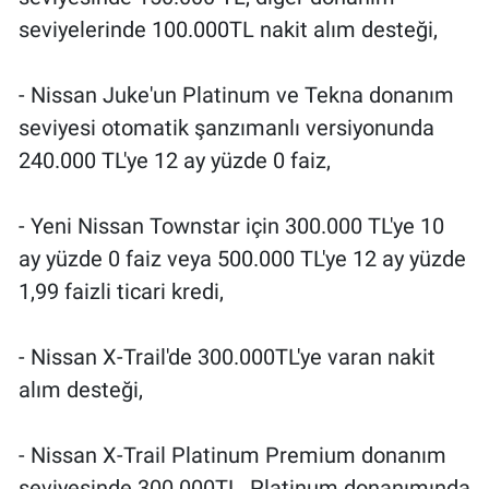
Yerel Yaşam
seviyelerinde 100.000TL nakit alım desteği,
Canlı Yayın
- Nissan Juke'un Platinum ve Tekna donanım
seviyesi otomatik şanzımanlı versiyonunda
240.000 TL'ye 12 ay yüzde 0 faiz,
- Yeni Nissan Townstar için 300.000 TL'ye 10
ay yüzde 0 faiz veya 500.000 TL'ye 12 ay yüzde
1,99 faizli ticari kredi,
- Nissan X-Trail'de 300.000TL'ye varan nakit
alım desteği,
- Nissan X-Trail Platinum Premium donanım
seviyesinde 300.000TL, Platinum donanımında