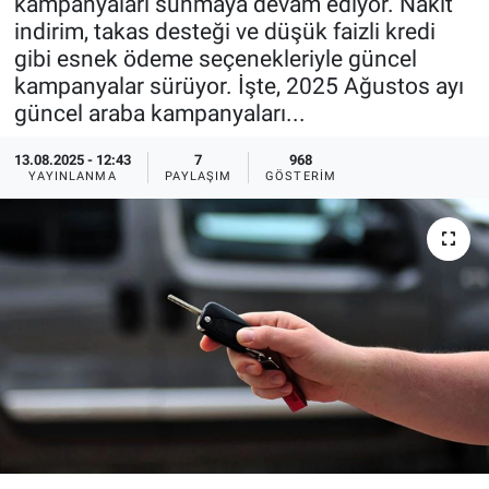
kampanyaları sunmaya devam ediyor. Nakit
indirim, takas desteği ve düşük faizli kredi
Ege'den Esintiler
İletişim
gibi esnek ödeme seçenekleriyle güncel
kampanyalar sürüyor. İşte, 2025 Ağustos ayı
Eğitim
güncel araba kampanyaları...
Eğlence
13.08.2025 - 12:43
7
968
YAYINLANMA
PAYLAŞIM
GÖSTERIM
Ekonomi
Forum
Gerçeğin İzinde
Gün Başlıyor
Gün Bitiyor
Gün Ortası