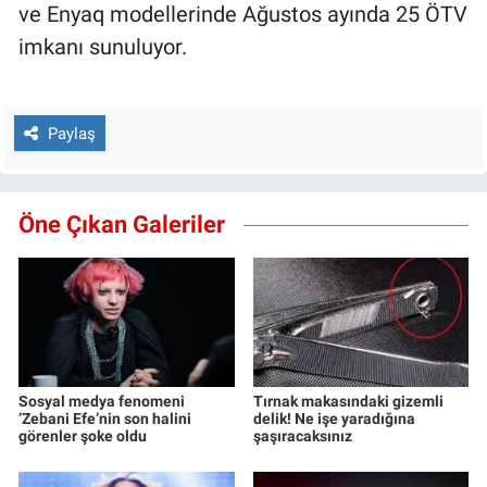
ve Enyaq modellerinde Ağustos ayında 25 ÖTV
imkanı sunuluyor.
Paylaş
Öne Çıkan Galeriler
Sosyal medya fenomeni
Tırnak makasındaki gizemli
‘Zebani Efe’nin son halini
delik! Ne işe yaradığına
görenler şoke oldu
şaşıracaksınız