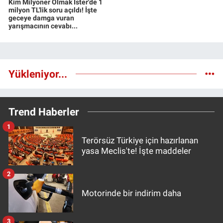
Kim Milyoner Olmak İster'de 1
milyon TL'lik soru açıldı! İşte
geceye damga vuran
yarışmacının cevabı...
Yükleniyor...
Trend Haberler
1
Terörsüz Türkiye için hazırlanan
yasa Meclis'te! İşte maddeler
2
Motorinde bir indirim daha
3