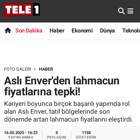
Anında Manşet
Son Dakika
Nöbetçi Eczaneler
Son Dakika
Haber
Ekonomi
Dünya
Teknolo
Başka Sohbetler
Haber
Hava Durumu
Belgesel
Ekonomi
Namaz Vakitleri
FOTO GALERI
HABER
Bilim turu
Dünya
Trafik Durumu
Aslı Enver'den lahmacun
Bilim ve Teknoloji Evreni
Teknoloji
Süper Lig Puan Durumu ve Fikstür
fiyatlarına tepki!
Kariyeri boyunca birçok başarılı yapımda rol
Doğa Konuşuyor
Sağlık
Tüm Manşetler
alan Aslı Enver, tatil bölgelerinde son
dönemde artan lahmacun fiyatlarını eleştirdi.
Dünya
Spor
Son Dakika Haberleri
16.05.2025 - 16:23
5
1158
Ege Saati
Yayın Akışı
Haber Arşivi
YAYINLANMA
PAYLAŞIM
GÖSTERIM