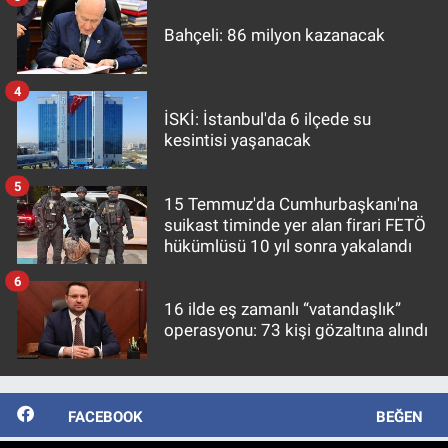
Bahçeli: 86 milyon kazanacak
4
İSKİ: İstanbul'da 6 ilçede su
kesintisi yaşanacak
5
15 Temmuz'da Cumhurbaşkanı'na
suikast timinde yer alan firari FETÖ
hükümlüsü 10 yıl sonra yakalandı
6
16 ilde eş zamanlı “vatandaşlık”
operasyonu: 73 kişi gözaltına alındı
FACEBOOK
BEĞEN