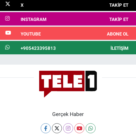
X
TAKIP ET
INSTAGRAM
TAKIP ET
YOUTUBE
ABONE OL
+905423395813
İLETIŞIM
Gerçek Haber