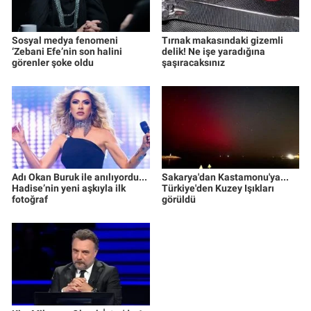
Sosyal medya fenomeni
Tırnak makasındaki gizemli
‘Zebani Efe’nin son halini
delik! Ne işe yaradığına
görenler şoke oldu
şaşıracaksınız
Adı Okan Buruk ile anılıyordu...
Sakarya'dan Kastamonu'ya...
Hadise’nin yeni aşkıyla ilk
Türkiye'den Kuzey Işıkları
fotoğraf
görüldü