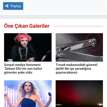
Paylaş
Öne Çıkan Galeriler
Sosyal medya fenomeni
Tırnak makasındaki gizemli
‘Zebani Efe’nin son halini
delik! Ne işe yaradığına
görenler şoke oldu
şaşıracaksınız