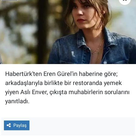
Nedir
Popüler
Programlar
Sağlık
Spor
Habertürk'ten Eren Gürel'in haberine göre;
Teknoloji
arkadaşlarıyla birlikte bir restoranda yemek
yiyen Aslı Enver, çıkışta muhabirlerin sorularını
Türkiye'nin Geleceği
yanıtladı.
Türkiye'nin Gündemi
Paylaş
Yerel Gündem