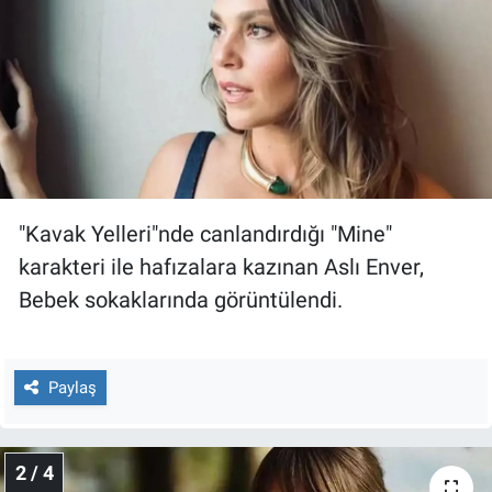
Gündem Özel
Günün görüntüsü
Haber
İlan
"Kavak Yelleri"nde canlandırdığı "Mine"
karakteri ile hafızalara kazınan Aslı Enver,
Kimdir
Bebek sokaklarında görüntülendi.
Koronavirüs
Kültür Sanat
Paylaş
Ne demişti
2 / 4