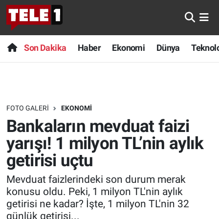
Anında Manşet
Son Dakika
Nöbetçi Eczaneler
Son Dakika
Haber
Ekonomi
Dünya
Teknolo
Başka Sohbetler
Haber
Hava Durumu
Belgesel
Ekonomi
Namaz Vakitleri
FOTO GALERI
EKONOMI
Bilim turu
Dünya
Trafik Durumu
Bankaların mevduat faizi
Bilim ve Teknoloji Evreni
Teknoloji
Süper Lig Puan Durumu ve Fikstür
yarışı! 1 milyon TL’nin aylık
getirisi uçtu
Doğa Konuşuyor
Sağlık
Tüm Manşetler
Mevduat faizlerindeki son durum merak
Dünya
Spor
Son Dakika Haberleri
konusu oldu. Peki, 1 milyon TL'nin aylık
getirisi ne kadar? İşte, 1 milyon TL'nin 32
Ege Saati
Yayın Akışı
Haber Arşivi
günlük getirisi...