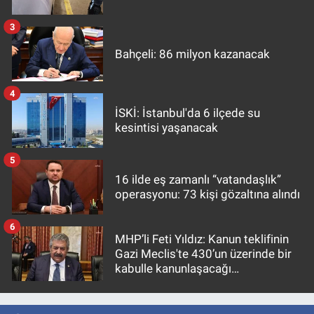
3
Bahçeli: 86 milyon kazanacak
4
İSKİ: İstanbul'da 6 ilçede su
kesintisi yaşanacak
5
16 ilde eş zamanlı “vatandaşlık”
operasyonu: 73 kişi gözaltına alındı
6
MHP’li Feti Yıldız: Kanun teklifinin
Gazi Meclis'te 430’un üzerinde bir
kabulle kanunlaşacağı
görülmektedir