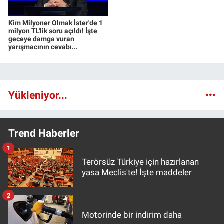
Kim Milyoner Olmak İster'de 1
milyon TL'lik soru açıldı! İşte
geceye damga vuran
yarışmacının cevabı...
Yükleniyor...
Trend Haberler
1
Terörsüz Türkiye için hazırlanan
yasa Meclis'te! İşte maddeler
2
Motorinde bir indirim daha