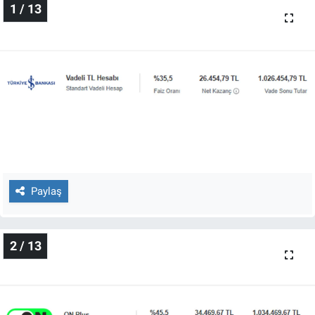
1 / 13
Gündem Özel
Günün görüntüsü
Haber
İlan
Kimdir
Paylaş
Koronavirüs
2 / 13
Kültür Sanat
Ne demişti