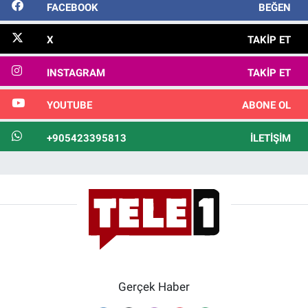
FACEBOOK
BEĞEN
X
TAKIP ET
INSTAGRAM
TAKIP ET
YOUTUBE
ABONE OL
+905423395813
İLETIŞIM
Gerçek Haber