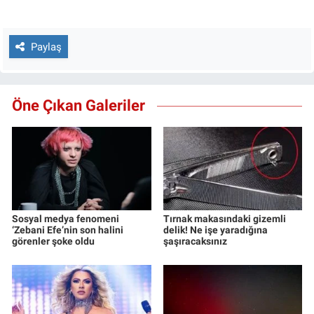
Paylaş
Öne Çıkan Galeriler
Sosyal medya fenomeni
Tırnak makasındaki gizemli
‘Zebani Efe’nin son halini
delik! Ne işe yaradığına
görenler şoke oldu
şaşıracaksınız