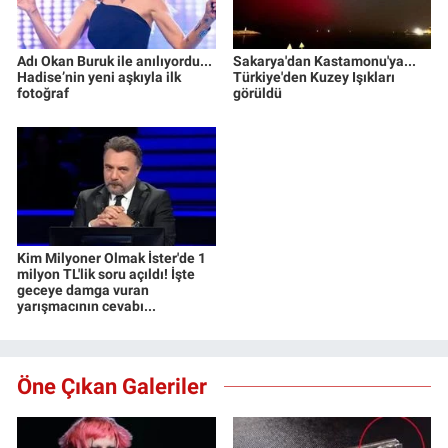
Adı Okan Buruk ile anılıyordu...
Sakarya'dan Kastamonu'ya...
Hadise’nin yeni aşkıyla ilk
Türkiye'den Kuzey Işıkları
fotoğraf
görüldü
Kim Milyoner Olmak İster'de 1
milyon TL'lik soru açıldı! İşte
geceye damga vuran
yarışmacının cevabı...
Öne Çıkan Galeriler