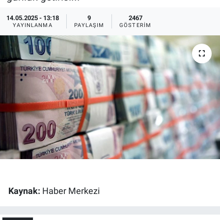
Ege'den Esintiler
İletişim
14.05.2025 - 13:18
9
2467
YAYINLANMA
PAYLAŞIM
GÖSTERIM
Eğitim
Eğlence
Ekonomi
Forum
Gerçeğin İzinde
Gün Başlıyor
Kaynak:
Haber Merkezi
Gün Bitiyor
Gün Ortası