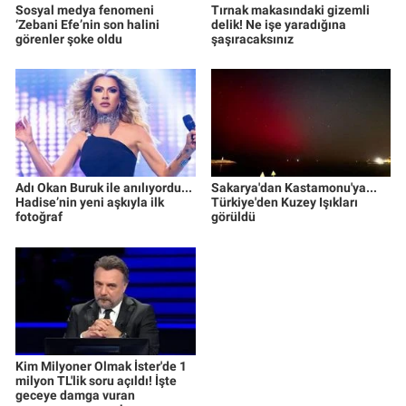
Sosyal medya fenomeni
Tırnak makasındaki gizemli
‘Zebani Efe’nin son halini
delik! Ne işe yaradığına
görenler şoke oldu
şaşıracaksınız
Adı Okan Buruk ile anılıyordu...
Sakarya'dan Kastamonu'ya...
Hadise’nin yeni aşkıyla ilk
Türkiye'den Kuzey Işıkları
fotoğraf
görüldü
Kim Milyoner Olmak İster'de 1
milyon TL'lik soru açıldı! İşte
geceye damga vuran