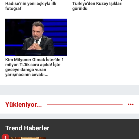
Hadise’nin yeni aşkıyla ilk
Türkiye'den Kuzey Işıkları
fotoğraf
görüldü
Kim Milyoner Olmak İster'de 1
milyon TL'lik soru açıldı! İşte
geceye damga vuran
yarışmacının cevabı...
Yükleniyor...
Trend Haberler
1