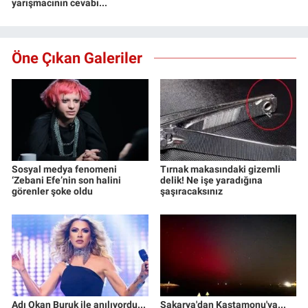
yarışmacının cevabı...
Öne Çıkan Galeriler
Sosyal medya fenomeni
Tırnak makasındaki gizemli
‘Zebani Efe’nin son halini
delik! Ne işe yaradığına
görenler şoke oldu
şaşıracaksınız
Adı Okan Buruk ile anılıyordu...
Sakarya'dan Kastamonu'ya...