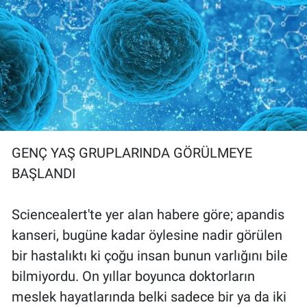
Gündem Özel
Günün görüntüsü
Haber
İlan
GENÇ YAŞ GRUPLARINDA GÖRÜLMEYE
Kimdir
BAŞLANDI
Koronavirüs
Sciencealert'te yer alan habere göre; apandis
kanseri, bugüne kadar öylesine nadir görülen
Kültür Sanat
bir hastalıktı ki çoğu insan bunun varlığını bile
bilmiyordu. On yıllar boyunca doktorların
Ne demişti
meslek hayatlarında belki sadece bir ya da iki