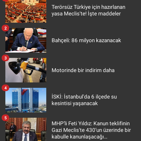
Terörsüz Türkiye için hazırlanan
yasa Meclis'te! İşte maddeler
2
Bahçeli: 86 milyon kazanacak
3
Motorinde bir indirim daha
4
İSKİ: İstanbul'da 6 ilçede su
kesintisi yaşanacak
5
MHP’li Feti Yıldız: Kanun teklifinin
Gazi Meclis'te 430’un üzerinde bir
kabulle kanunlaşacağı