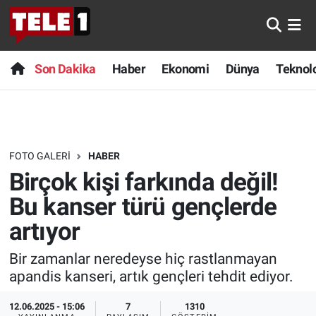
Anında Manşet
Son Dakika
Nöbetçi Eczaneler
Son Dakika
Haber
Ekonomi
Dünya
Teknolo
Başka Sohbetler
Haber
Hava Durumu
Belgesel
Ekonomi
Namaz Vakitleri
FOTO GALERI
HABER
Bilim turu
Dünya
Trafik Durumu
Birçok kişi farkında değil!
Bilim ve Teknoloji Evreni
Teknoloji
Süper Lig Puan Durumu ve Fikstür
Bu kanser türü gençlerde
artıyor
Doğa Konuşuyor
Sağlık
Tüm Manşetler
Bir zamanlar neredeyse hiç rastlanmayan
Dünya
Spor
Son Dakika Haberleri
apandis kanseri, artık gençleri tehdit ediyor.
Ege Saati
Yayın Akışı
Haber Arşivi
12.06.2025 - 15:06
7
1310