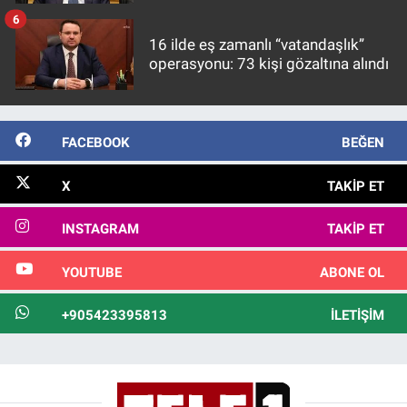
görülmektedir
6
16 ilde eş zamanlı “vatandaşlık”
operasyonu: 73 kişi gözaltına alındı
FACEBOOK
BEĞEN
X
TAKIP ET
INSTAGRAM
TAKIP ET
YOUTUBE
ABONE OL
+905423395813
İLETIŞIM