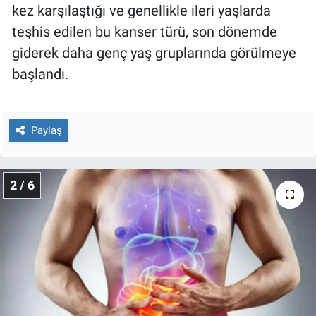
Nedir
kez karşılaştığı ve genellikle ileri yaşlarda
teşhis edilen bu kanser türü, son dönemde
Popüler
giderek daha genç yaş gruplarında görülmeye
başlandı.
Programlar
Sağlık
Paylaş
Spor
Teknoloji
2 / 6
Türkiye'nin Geleceği
Türkiye'nin Gündemi
Yerel Gündem