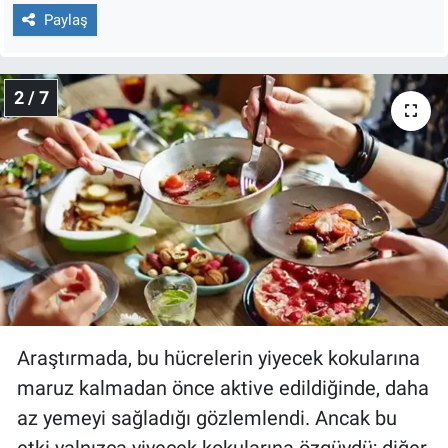
Nedir
Paylaş
Popüler
2 / 7
Programlar
Sağlık
Spor
Teknoloji
Türkiye'nin Geleceği
Araştırmada, bu hücrelerin yiyecek kokularına
Türkiye'nin Gündemi
maruz kalmadan önce aktive edildiğinde, daha
Yerel Gündem
az yemeyi sağladığı gözlemlendi. Ancak bu