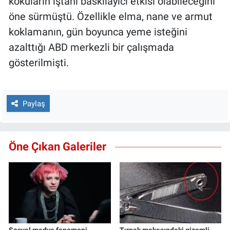
kokuların iştahı baskılayıcı etkisi olabileceğini
öne sürmüştü. Özellikle elma, nane ve armut
koklamanın, gün boyunca yeme isteğini
azalttığı ABD merkezli bir çalışmada
gösterilmişti.
Paylaş
Öne Çıkan Galeriler
Sosyal medya fenomeni
Tırnak makasındaki gizemli