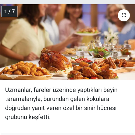
1 / 7
Gündem Özel
Günün görüntüsü
Haber
İlan
Kimdir
Uzmanlar, fareler üzerinde yaptıkları beyin
Koronavirüs
taramalarıyla, burundan gelen kokulara
Kültür Sanat
doğrudan yanıt veren özel bir sinir hücresi
grubunu keşfetti.
Ne demişti