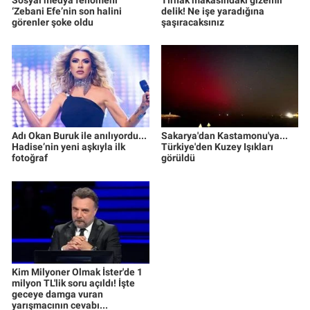
‘Zebani Efe’nin son halini
delik! Ne işe yaradığına
görenler şoke oldu
şaşıracaksınız
Adı Okan Buruk ile anılıyordu...
Sakarya'dan Kastamonu'ya...
Hadise’nin yeni aşkıyla ilk
Türkiye'den Kuzey Işıkları
fotoğraf
görüldü
Kim Milyoner Olmak İster'de 1
milyon TL'lik soru açıldı! İşte
geceye damga vuran
yarışmacının cevabı...