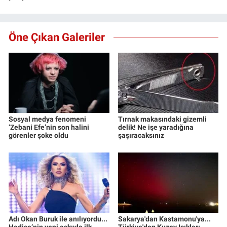
Öne Çıkan Galeriler
Sosyal medya fenomeni
Tırnak makasındaki gizemli
‘Zebani Efe’nin son halini
delik! Ne işe yaradığına
görenler şoke oldu
şaşıracaksınız
Adı Okan Buruk ile anılıyordu...
Sakarya'dan Kastamonu'ya...
Hadise’nin yeni aşkıyla ilk
Türkiye'den Kuzey Işıkları