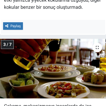
etki yalnızca yiyecek kokularına özgüydü; diğer
Yerel Yaşam
kokular benzer bir sonuç oluşturmadı.
Canlı Yayın
Paylaş
3 / 7