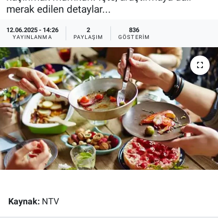
merak edilen detaylar...
Ege'den Esintiler
İletişim
12.06.2025 - 14:26
2
836
YAYINLANMA
PAYLAŞIM
GÖSTERIM
Eğitim
Eğlence
Ekonomi
Forum
Gerçeğin İzinde
Gün Başlıyor
Gün Bitiyor
Kaynak:
NTV
Gün Ortası