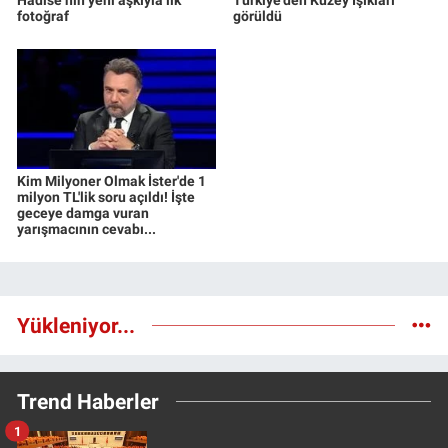
fotoğraf
görüldü
Kim Milyoner Olmak İster'de 1
milyon TL'lik soru açıldı! İşte
geceye damga vuran
yarışmacının cevabı...
Yükleniyor...
Trend Haberler
1