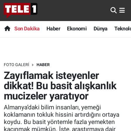
Anında Manşet
Son Dakika
Nöbetçi Eczaneler
Son Dakika
Haber
Ekonomi
Dünya
Teknolo
Başka Sohbetler
Haber
Hava Durumu
Belgesel
Ekonomi
Namaz Vakitleri
FOTO GALERI
HABER
Bilim turu
Dünya
Trafik Durumu
Zayıflamak isteyenler
Bilim ve Teknoloji Evreni
Teknoloji
Süper Lig Puan Durumu ve Fikstür
dikkat! Bu basit alışkanlık
mucizeler yaratıyor
Doğa Konuşuyor
Sağlık
Tüm Manşetler
Almanya’daki bilim insanları, yemeği
Dünya
Spor
Son Dakika Haberleri
koklamanın tokluk hissini artırdığını ortaya
koydu. Bu basit yöntemle fazla yemekten
Ege Saati
Yayın Akışı
Haber Arşivi
kaçınmak mümkün. İşte, araştırmaya dair