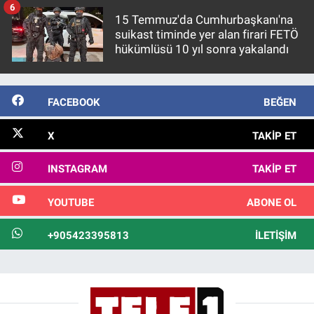
6
15 Temmuz'da Cumhurbaşkanı'na
suikast timinde yer alan firari FETÖ
hükümlüsü 10 yıl sonra yakalandı
FACEBOOK
BEĞEN
X
TAKIP ET
INSTAGRAM
TAKIP ET
YOUTUBE
ABONE OL
+905423395813
İLETIŞIM