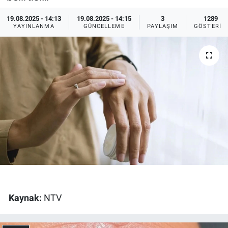
Ege'den Esintiler
İletişim
19.08.2025 - 14:13
19.08.2025 - 14:15
3
1289
YAYINLANMA
GÜNCELLEME
PAYLAŞIM
GÖSTERIM
Eğitim
Eğlence
Ekonomi
Forum
Gerçeğin İzinde
Gün Başlıyor
Kaynak:
NTV
Gün Bitiyor
Gün Ortası