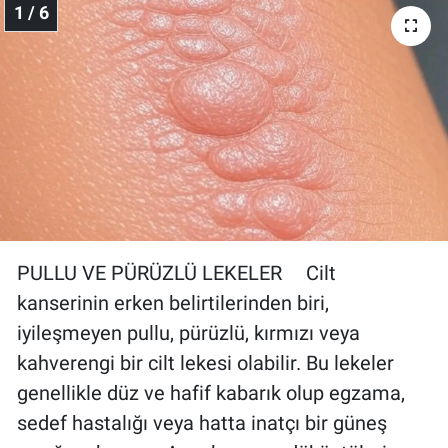
1 / 6
Gündem Özel
Günün görüntüsü
Haber
İlan
Kimdir
PULLU VE PÜRÜZLÜ LEKELER Cilt
kanserinin erken belirtilerinden biri,
Koronavirüs
iyileşmeyen pullu, pürüzlü, kırmızı veya
Kültür Sanat
kahverengi bir cilt lekesi olabilir. Bu lekeler
genellikle düz ve hafif kabarık olup egzama,
Ne demişti
sedef hastalığı veya hatta inatçı bir güneş