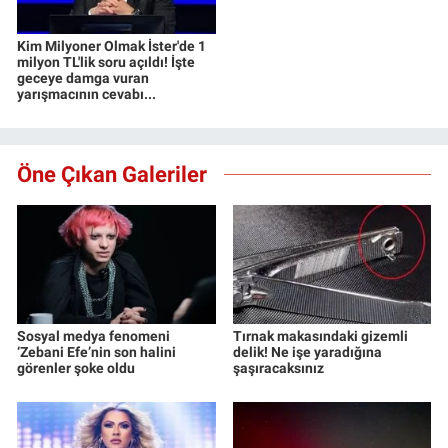
Kim Milyoner Olmak İster'de 1
milyon TL'lik soru açıldı! İşte
geceye damga vuran
yarışmacının cevabı...
Öne Çıkan Galeriler
Sosyal medya fenomeni
Tırnak makasındaki gizemli
‘Zebani Efe’nin son halini
delik! Ne işe yaradığına
görenler şoke oldu
şaşıracaksınız