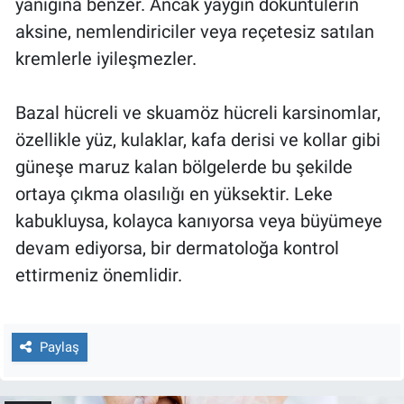
yanığına benzer. Ancak yaygın döküntülerin
Nedir
aksine, nemlendiriciler veya reçetesiz satılan
Popüler
kremlerle iyileşmezler.
Programlar
Bazal hücreli ve skuamöz hücreli karsinomlar,
özellikle yüz, kulaklar, kafa derisi ve kollar gibi
Sağlık
güneşe maruz kalan bölgelerde bu şekilde
Spor
ortaya çıkma olasılığı en yüksektir. Leke
kabukluysa, kolayca kanıyorsa veya büyümeye
Teknoloji
devam ediyorsa, bir dermatoloğa kontrol
ettirmeniz önemlidir.
Türkiye'nin Geleceği
Türkiye'nin Gündemi
Paylaş
Yerel Gündem