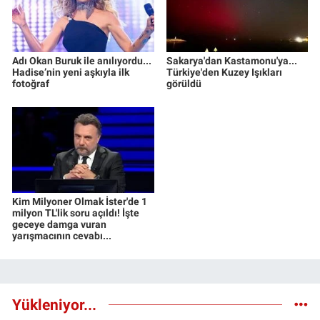
Adı Okan Buruk ile anılıyordu...
Sakarya'dan Kastamonu'ya...
Hadise’nin yeni aşkıyla ilk
Türkiye'den Kuzey Işıkları
fotoğraf
görüldü
Kim Milyoner Olmak İster'de 1
milyon TL'lik soru açıldı! İşte
geceye damga vuran
yarışmacının cevabı...
Yükleniyor...