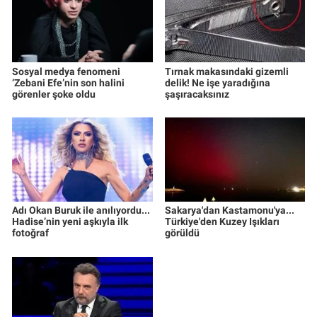
Sosyal medya fenomeni
Tırnak makasındaki gizemli
‘Zebani Efe’nin son halini
delik! Ne işe yaradığına
görenler şoke oldu
şaşıracaksınız
Adı Okan Buruk ile anılıyordu...
Sakarya'dan Kastamonu'ya...
Hadise’nin yeni aşkıyla ilk
Türkiye'den Kuzey Işıkları
fotoğraf
görüldü