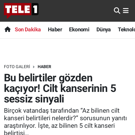
Anında Manşet
Son Dakika
Nöbetçi Eczaneler
Son Dakika
Haber
Ekonomi
Dünya
Teknolo
Başka Sohbetler
Haber
Hava Durumu
Belgesel
Ekonomi
Namaz Vakitleri
FOTO GALERI
HABER
Bilim turu
Dünya
Trafik Durumu
Bu belirtiler gözden
Bilim ve Teknoloji Evreni
Teknoloji
Süper Lig Puan Durumu ve Fikstür
kaçıyor! Cilt kanserinin 5
sessiz sinyali
Doğa Konuşuyor
Sağlık
Tüm Manşetler
Birçok vatandaş tarafından “Az bilinen cilt
Dünya
Spor
Son Dakika Haberleri
kanseri belirtileri nelerdir?” sorusunun yanıtı
araştırılıyor. İşte, az bilinen 5 cilt kanseri
Ege Saati
Yayın Akışı
Haber Arşivi
belirtisi…