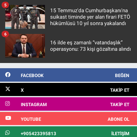
5
15 Temmuz'da Cumhurbaşkanı'na
suikast timinde yer alan firari FETÖ
hükümlüsü 10 yıl sonra yakalandı
6
16 ilde eş zamanlı “vatandaşlık”
operasyonu: 73 kişi gözaltına alındı
FACEBOOK
BEĞEN
X
TAKIP ET
INSTAGRAM
TAKIP ET
YOUTUBE
ABONE OL
+905423395813
İLETIŞIM