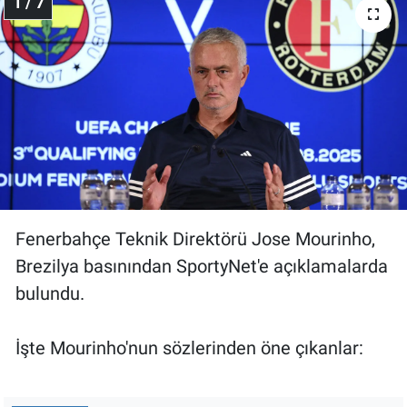
1 / 7
Gündem Özel
Günün görüntüsü
Haber
İlan
Kimdir
Fenerbahçe Teknik Direktörü Jose Mourinho,
Brezilya basınından SportyNet'e açıklamalarda
Koronavirüs
bulundu.
Kültür Sanat
İşte Mourinho'nun sözlerinden öne çıkanlar:
Ne demişti