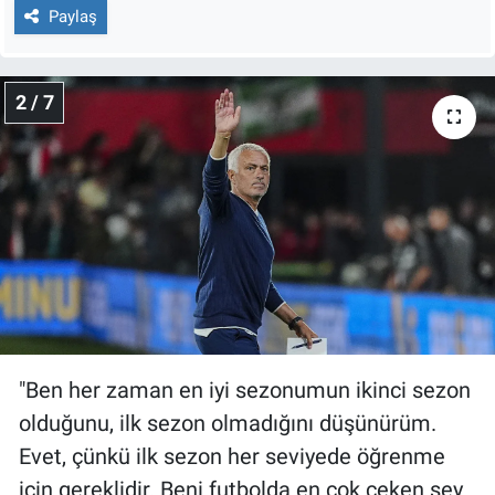
Nedir
Paylaş
Popüler
2 / 7
Programlar
Sağlık
Spor
Teknoloji
Türkiye'nin Geleceği
"Ben her zaman en iyi sezonumun ikinci sezon
Türkiye'nin Gündemi
olduğunu, ilk sezon olmadığını düşünürüm.
Evet, çünkü ilk sezon her seviyede öğrenme
Yerel Gündem
için gereklidir. Beni futbolda en çok çeken şey