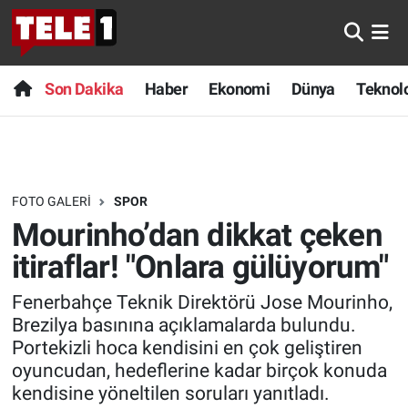
Anında Manşet
Son Dakika
Nöbetçi Eczaneler
Son Dakika
Haber
Ekonomi
Dünya
Teknolo
Başka Sohbetler
Haber
Hava Durumu
Belgesel
Ekonomi
Namaz Vakitleri
FOTO GALERI
SPOR
Bilim turu
Dünya
Trafik Durumu
Mourinho’dan dikkat çeken
Bilim ve Teknoloji Evreni
Teknoloji
Süper Lig Puan Durumu ve Fikstür
itiraflar! "Onlara gülüyorum"
Fenerbahçe Teknik Direktörü Jose Mourinho,
Doğa Konuşuyor
Sağlık
Tüm Manşetler
Brezilya basınına açıklamalarda bulundu.
Portekizli hoca kendisini en çok geliştiren
Dünya
Spor
Son Dakika Haberleri
oyuncudan, hedeflerine kadar birçok konuda
kendisine yöneltilen soruları yanıtladı.
Ege Saati
Yayın Akışı
Haber Arşivi