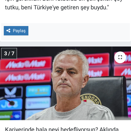
Yerel Yaşam
tutku, beni Türkiye'ye getiren şey buydu."
Canlı Yayın
Paylaş
3 / 7
Kariyerinde hala neyi hedefliyorsun? Aklında