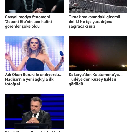
Sosyal medya fenomeni
Tırnak makasındaki gizemli
‘Zebani Efe’nin son halini
delik! Ne işe yaradığına
görenler şoke oldu
şaşıracaksınız
Adı Okan Buruk ile anılıyordu...
Sakarya'dan Kastamonu'ya...
Hadise’nin yeni aşkıyla ilk
Türkiye'den Kuzey Işıkları
fotoğraf
görüldü