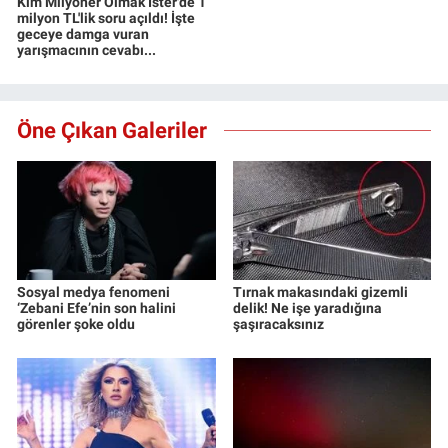
Kim Milyoner Olmak İster'de 1
milyon TL'lik soru açıldı! İşte
geceye damga vuran
yarışmacının cevabı...
Öne Çıkan Galeriler
Sosyal medya fenomeni
Tırnak makasındaki gizemli
‘Zebani Efe’nin son halini
delik! Ne işe yaradığına
görenler şoke oldu
şaşıracaksınız