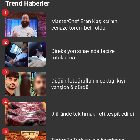
Trend Haberler
1
MasterChef Eren Kaşıkçı'nın
cenaze töreni belli oldu
2
Direksiyon sınavında tacize
tutuklama
3
Düğün fotoğraflarını çektiği kişi
vahşice öldürdü!
4
9 üründe tek tırnaklı eti tespit edildi
5