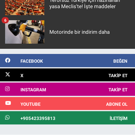
Terörsüz Türkiye için hazırlanan
yasa Meclis'te! İşte maddeler
6
Motorinde bir indirim daha
FACEBOOK
BEĞEN
X
TAKIP ET
INSTAGRAM
TAKIP ET
YOUTUBE
ABONE OL
+905423395813
İLETIŞIM