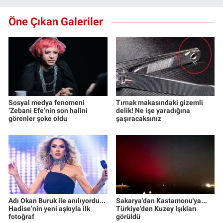
Öne Çıkan Galeriler
Sosyal medya fenomeni
Tırnak makasındaki gizemli
‘Zebani Efe’nin son halini
delik! Ne işe yaradığına
görenler şoke oldu
şaşıracaksınız
Adı Okan Buruk ile anılıyordu...
Sakarya'dan Kastamonu'ya...
Hadise’nin yeni aşkıyla ilk
Türkiye'den Kuzey Işıkları
fotoğraf
görüldü