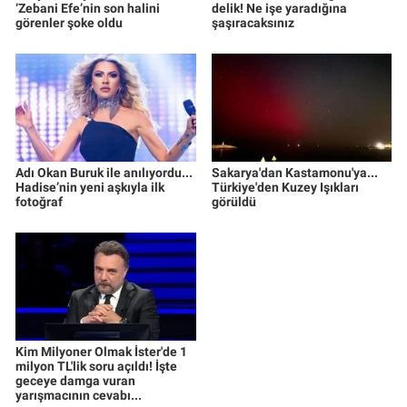
‘Zebani Efe’nin son halini
delik! Ne işe yaradığına
görenler şoke oldu
şaşıracaksınız
Adı Okan Buruk ile anılıyordu...
Sakarya'dan Kastamonu'ya...
Hadise’nin yeni aşkıyla ilk
Türkiye'den Kuzey Işıkları
fotoğraf
görüldü
Kim Milyoner Olmak İster'de 1
milyon TL'lik soru açıldı! İşte
geceye damga vuran
yarışmacının cevabı...