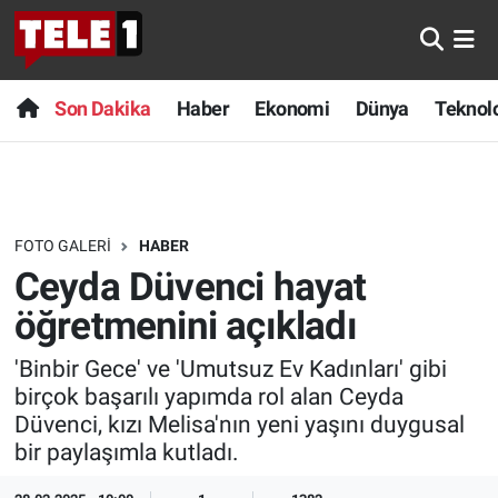
Anında Manşet
Son Dakika
Nöbetçi Eczaneler
Son Dakika
Haber
Ekonomi
Dünya
Teknolo
Başka Sohbetler
Haber
Hava Durumu
Belgesel
Ekonomi
Namaz Vakitleri
FOTO GALERI
HABER
Bilim turu
Dünya
Trafik Durumu
Ceyda Düvenci hayat
Bilim ve Teknoloji Evreni
Teknoloji
Süper Lig Puan Durumu ve Fikstür
öğretmenini açıkladı
'Binbir Gece' ve 'Umutsuz Ev Kadınları' gibi
Doğa Konuşuyor
Sağlık
Tüm Manşetler
birçok başarılı yapımda rol alan Ceyda
Düvenci, kızı Melisa'nın yeni yaşını duygusal
Dünya
Spor
Son Dakika Haberleri
bir paylaşımla kutladı.
Ege Saati
Yayın Akışı
Haber Arşivi