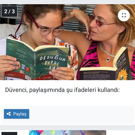
Nedir
2 / 3
Popüler
Programlar
Sağlık
Spor
Teknoloji
Düvenci, paylaşımında şu ifadeleri kullandı:
Türkiye'nin Geleceği
Türkiye'nin Gündemi
Paylaş
Yerel Gündem