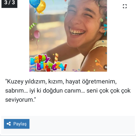
3 / 3
Yerel Yaşam
Canlı Yayın
"Kuzey yıldızım, kızım, hayat öğretmenim,
sabrım… iyi ki doğdun canım… seni çok çok çok
seviyorum."
Paylaş