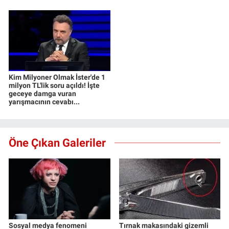
Kim Milyoner Olmak İster'de 1
milyon TL'lik soru açıldı! İşte
geceye damga vuran
yarışmacının cevabı...
Öne Çıkan Galeriler
Sosyal medya fenomeni
Tırnak makasındaki gizemli