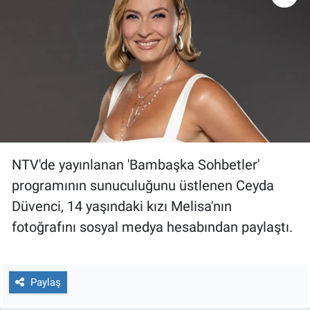
Gündem Özel
Günün görüntüsü
Haber
İlan
NTV'de yayınlanan 'Bambaşka Sohbetler'
Kimdir
programının sunuculuğunu üstlenen Ceyda
Düvenci, 14 yaşındaki kızı Melisa'nın
Koronavirüs
fotoğrafını sosyal medya hesabından paylaştı.
Kültür Sanat
Ne demişti
Paylaş