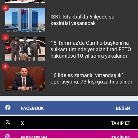
4
İSKİ: İstanbul'da 6 ilçede su
kesintisi yaşanacak
5
15 Temmuz'da Cumhurbaşkanı'na
suikast timinde yer alan firari FETÖ
hükümlüsü 10 yıl sonra yakalandı
6
16 ilde eş zamanlı “vatandaşlık”
operasyonu: 73 kişi gözaltına alındı
FACEBOOK
BEĞEN
X
TAKIP ET
INSTAGRAM
TAKIP ET