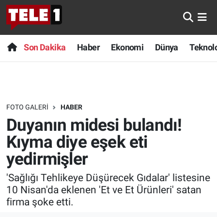
Anında Manşet
Son Dakika
Nöbetçi Eczaneler
Son Dakika
Haber
Ekonomi
Dünya
Teknolo
Başka Sohbetler
Haber
Hava Durumu
Belgesel
Ekonomi
Namaz Vakitleri
FOTO GALERI
HABER
Bilim turu
Dünya
Trafik Durumu
Duyanın midesi bulandı!
Bilim ve Teknoloji Evreni
Teknoloji
Süper Lig Puan Durumu ve Fikstür
Kıyma diye eşek eti
yedirmişler
Doğa Konuşuyor
Sağlık
Tüm Manşetler
'Sağlığı Tehlikeye Düşürecek Gıdalar' listesine
Dünya
Spor
Son Dakika Haberleri
10 Nisan'da eklenen 'Et ve Et Ürünleri' satan
firma şoke etti.
Ege Saati
Yayın Akışı
Haber Arşivi