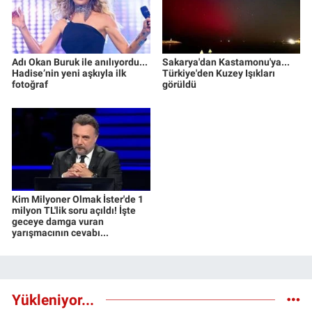
Adı Okan Buruk ile anılıyordu...
Sakarya'dan Kastamonu'ya...
Hadise’nin yeni aşkıyla ilk
Türkiye'den Kuzey Işıkları
fotoğraf
görüldü
Kim Milyoner Olmak İster'de 1
milyon TL'lik soru açıldı! İşte
geceye damga vuran
yarışmacının cevabı...
Yükleniyor...