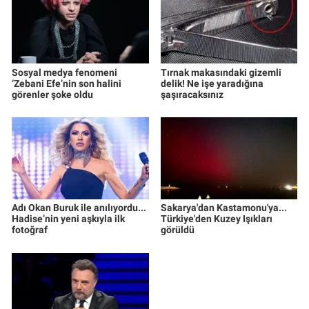
Sosyal medya fenomeni
Tırnak makasındaki gizemli
‘Zebani Efe’nin son halini
delik! Ne işe yaradığına
görenler şoke oldu
şaşıracaksınız
Adı Okan Buruk ile anılıyordu...
Sakarya'dan Kastamonu'ya...
Hadise’nin yeni aşkıyla ilk
Türkiye'den Kuzey Işıkları
fotoğraf
görüldü