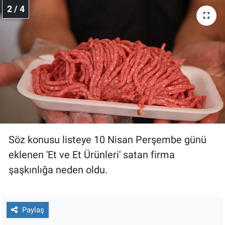
Nedir
2 / 4
Popüler
Programlar
Sağlık
Spor
Teknoloji
Söz konusu listeye 10 Nisan Perşembe günü
eklenen 'Et ve Et Ürünleri' satan firma
Türkiye'nin Geleceği
şaşkınlığa neden oldu.
Türkiye'nin Gündemi
Yerel Gündem
Paylaş