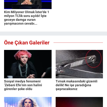
Kim Milyoner Olmak İster'de 1
milyon TL'lik soru açıldı! İşte
geceye damga vuran
yarışmacının cevabı...
Öne Çıkan Galeriler
Sosyal medya fenomeni
Tırnak makasındaki gizemli
‘Zebani Efe’nin son halini
delik! Ne işe yaradığına
görenler şoke oldu
şaşıracaksınız