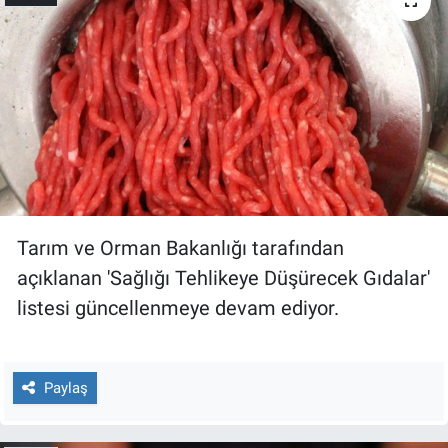
Gündem Özel
Günün görüntüsü
Haber
İlan
Tarım ve Orman Bakanlığı tarafından
Kimdir
açıklanan 'Sağlığı Tehlikeye Düşürecek Gıdalar'
Koronavirüs
listesi güncellenmeye devam ediyor.
Kültür Sanat
Paylaş
Ne demişti