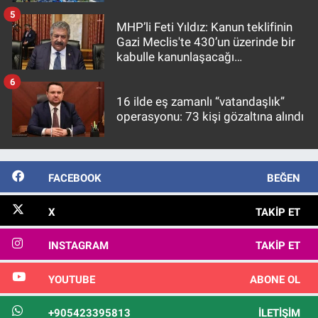
5
MHP’li Feti Yıldız: Kanun teklifinin
Gazi Meclis'te 430’un üzerinde bir
kabulle kanunlaşacağı
görülmektedir
6
16 ilde eş zamanlı “vatandaşlık”
operasyonu: 73 kişi gözaltına alındı
FACEBOOK
BEĞEN
X
TAKIP ET
INSTAGRAM
TAKIP ET
YOUTUBE
ABONE OL
+905423395813
İLETIŞIM