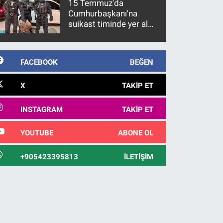
15 Temmuz'da
Cumhurbaşkanı'na
suikast timinde yer alan
firari FETÖ hükümlüsü
10 yıl sonra yakalandı
FACEBOOK
BEĞEN
X
TAKIP ET
INSTAGRAM
TAKIP ET
YOUTUBE
ABONE OL
+905423395813
İLETIŞIM