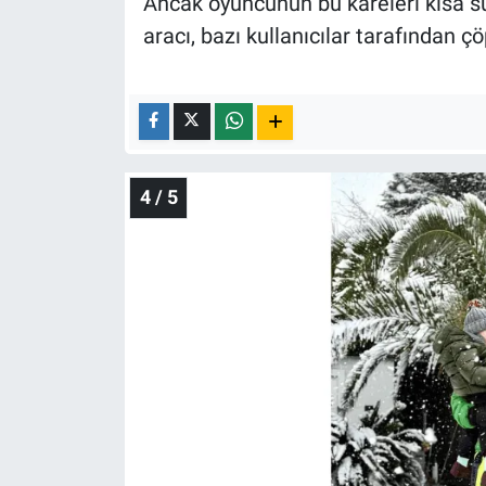
Ancak oyuncunun bu kareleri kısa s
aracı, bazı kullanıcılar tarafından 
4 / 5