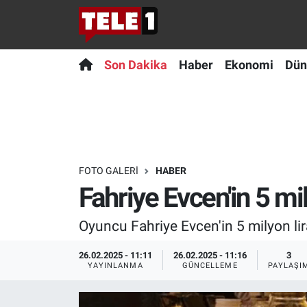
Anında Manşet
Son Dakika
Nöbetçi Eczaneler
Son Dakika
Haber
Ekonomi
Dün
Başka Sohbetler
Haber
Hava Durumu
Belgesel
Ekonomi
Namaz Vakitleri
Bilim turu
Dünya
Trafik Durumu
FOTO GALERI
HABER
Fahriye Evcen'in 5 m
Bilim ve Teknoloji Evreni
Teknoloji
Süper Lig Puan Durumu ve Fikstür
Oyuncu Fahriye Evcen'in 5 milyon li
Doğa Konuşuyor
Sağlık
Tüm Manşetler
26.02.2025 - 11:11
26.02.2025 - 11:16
3
Dünya
Spor
Son Dakika Haberleri
YAYINLANMA
GÜNCELLEME
PAYLAŞI
Ege Saati
Yayın Akışı
Haber Arşivi