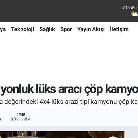
ya
Teknoloji
Sağlık
Spor
Yayın Akışı
İletişim
ilyonluk lüks aracı çöp kamyo
ra değerindeki 4x4 lüks arazi tipi kamyonu çöp k
1745
M
GÖSTERIM