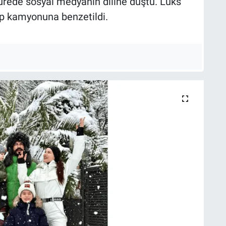
ürede sosyal medyanın diline düştü. Lüks
çöp kamyonuna benzetildi.