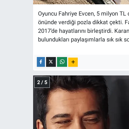
Nedir
Oyuncu Fahriye Evcen, 5 milyon TL 
Popüler
önünde verdiği pozla dikkat çekti. F
2017'de hayatlarını birleştirdi. Kara
Programlar
bulundukları paylaşımlarla sık sık
Sağlık
Spor
Teknoloji
2 / 5
Türkiye'nin Geleceği
Türkiye'nin Gündemi
Yerel Gündem