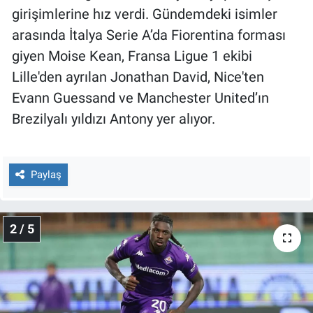
Nedir
girişimlerine hız verdi. Gündemdeki isimler
arasında İtalya Serie A’da Fiorentina forması
Popüler
giyen Moise Kean, Fransa Ligue 1 ekibi
Lille'den ayrılan Jonathan David, Nice'ten
Programlar
Evann Guessand ve Manchester United’ın
Sağlık
Brezilyalı yıldızı Antony yer alıyor.
Spor
Paylaş
Teknoloji
Türkiye'nin Geleceği
2 / 5
Türkiye'nin Gündemi
Yerel Gündem