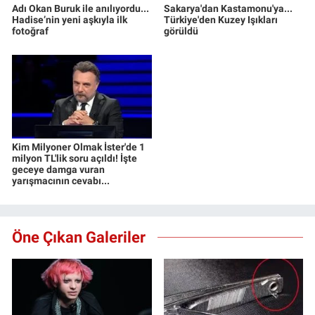
Adı Okan Buruk ile anılıyordu...
Sakarya'dan Kastamonu'ya...
Hadise’nin yeni aşkıyla ilk
Türkiye'den Kuzey Işıkları
fotoğraf
görüldü
Kim Milyoner Olmak İster'de 1
milyon TL'lik soru açıldı! İşte
geceye damga vuran
yarışmacının cevabı...
Öne Çıkan Galeriler