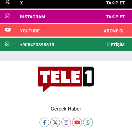
X
TAKIP ET
INSTAGRAM
TAKIP ET
YOUTUBE
ABONE OL
+905423395813
İLETIŞIM
Gerçek Haber