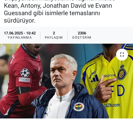
Kean, Antony, Jonathan David ve Evann
Ege'den Esintiler
İletişim
Guessand gibi isimlerle temaslarını
sürdürüyor.
Eğitim
17.06.2025 - 10:42
2
2306
YAYINLANMA
PAYLAŞIM
GÖSTERIM
Eğlence
Ekonomi
Forum
Gerçeğin İzinde
Gün Başlıyor
Gün Bitiyor
Gün Ortası