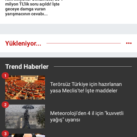
milyon TL'lik soru açıldı! İşte
geceye damga vuran
yarışmacının cevabı...
Yükleniyor...
Trend Haberler
1
Terörsüz Türkiye için hazırlanan
yasa Meclis'te! İşte maddeler
2
Meteoroloji'den 4 il için "kuvvetli
yağış" uyarısı
3