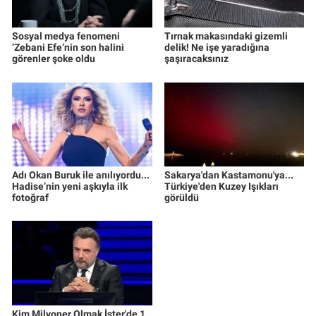
Sosyal medya fenomeni
Tırnak makasındaki gizemli
‘Zebani Efe’nin son halini
delik! Ne işe yaradığına
görenler şoke oldu
şaşıracaksınız
Adı Okan Buruk ile anılıyordu...
Sakarya'dan Kastamonu'ya...
Hadise’nin yeni aşkıyla ilk
Türkiye'den Kuzey Işıkları
fotoğraf
görüldü
Kim Milyoner Olmak İster'de 1