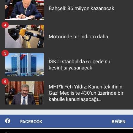
Bahçeli: 86 milyon kazanacak
4
Motorinde bir indirim daha
5
İSKİ: İstanbul'da 6 ilçede su
kesintisi yaşanacak
6
MHP’li Feti Yıldız: Kanun teklifinin
Gazi Meclis'te 430’un üzerinde bir
kabulle kanunlaşacağı
görülmektedir
FACEBOOK
BEĞEN