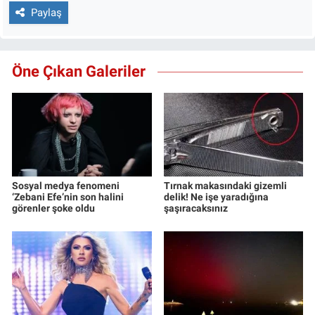
Paylaş
Öne Çıkan Galeriler
Sosyal medya fenomeni
Tırnak makasındaki gizemli
‘Zebani Efe’nin son halini
delik! Ne işe yaradığına
görenler şoke oldu
şaşıracaksınız