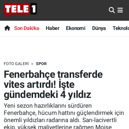
Anında Manşet
Son Dakika
Nöbetçi Eczaneler
Son Dakika
Haber
Ekonomi
Dünya
Teknolo
Başka Sohbetler
Haber
Hava Durumu
Belgesel
Ekonomi
Namaz Vakitleri
FOTO GALERI
SPOR
Bilim turu
Dünya
Trafik Durumu
Fenerbahçe transferde
Bilim ve Teknoloji Evreni
Teknoloji
Süper Lig Puan Durumu ve Fikstür
vites artırdı! İşte
gündemdeki 4 yıldız
Doğa Konuşuyor
Sağlık
Tüm Manşetler
Yeni sezon hazırlıklarını sürdüren
Dünya
Spor
Son Dakika Haberleri
Fenerbahçe, hücum hattını güçlendirmek için
önemli yıldızları radarına aldı. Sarı-lacivertli
Ege Saati
Yayın Akışı
Haber Arşivi
ekip, yüksek maliyetlerine rağmen Moise