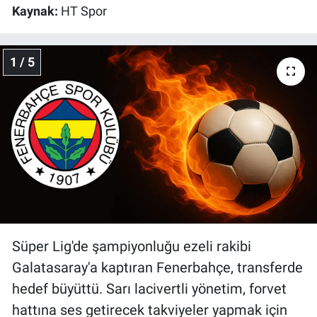
Kaynak:
HT Spor
Gündem Özel
1 / 5
Günün görüntüsü
Haber
İlan
Kimdir
Koronavirüs
Süper Lig'de şampiyonluğu ezeli rakibi
Kültür Sanat
Galatasaray'a kaptıran Fenerbahçe, transferde
Ne demişti
hedef büyüttü. Sarı lacivertli yönetim, forvet
hattına ses getirecek takviyeler yapmak için