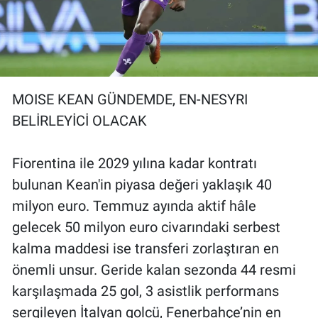
Yerel Yaşam
Canlı Yayın
MOISE KEAN GÜNDEMDE, EN-NESYRI
BELİRLEYİCİ OLACAK
Fiorentina ile 2029 yılına kadar kontratı
bulunan Kean'in piyasa değeri yaklaşık 40
milyon euro. Temmuz ayında aktif hâle
gelecek 50 milyon euro civarındaki serbest
kalma maddesi ise transferi zorlaştıran en
önemli unsur. Geride kalan sezonda 44 resmi
karşılaşmada 25 gol, 3 asistlik performans
sergileyen İtalyan golcü, Fenerbahçe’nin en