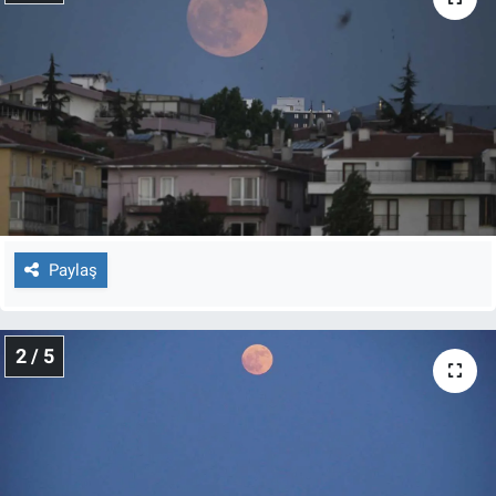
Gündem Özel
Günün görüntüsü
Haber
İlan
Paylaş
Kimdir
Koronavirüs
2 / 5
Kültür Sanat
Ne demişti