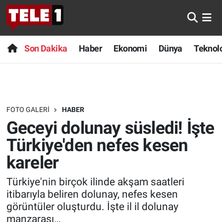
Anında Manşet
Son Dakika
Nöbetçi Eczaneler
Son Dakika
Haber
Ekonomi
Dünya
Teknolo
Başka Sohbetler
Haber
Hava Durumu
Belgesel
Ekonomi
Namaz Vakitleri
FOTO GALERI
HABER
Bilim turu
Dünya
Trafik Durumu
Geceyi dolunay süsledi! İşte
Bilim ve Teknoloji Evreni
Teknoloji
Süper Lig Puan Durumu ve Fikstür
Türkiye'den nefes kesen
kareler
Doğa Konuşuyor
Sağlık
Tüm Manşetler
Türkiye'nin birçok ilinde akşam saatleri
Dünya
Spor
Son Dakika Haberleri
itibarıyla beliren dolunay, nefes kesen
görüntüler oluşturdu. İşte il il dolunay
Ege Saati
Yayın Akışı
Haber Arşivi
manzarası…