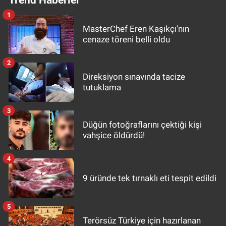
1
MasterChef Eren Kaşıkçı'nın
cenaze töreni belli oldu
2
Direksiyon sınavında tacize
tutuklama
3
Düğün fotoğraflarını çektiği kişi
vahşice öldürdü!
4
9 üründe tek tırnaklı eti tespit edildi
5
Terörsüz Türkiye için hazırlanan