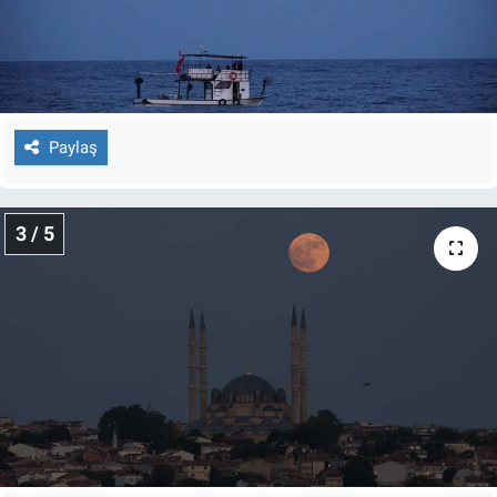
Nedir
Popüler
Programlar
Paylaş
Sağlık
3 / 5
Spor
Teknoloji
Türkiye'nin Geleceği
Türkiye'nin Gündemi
Yerel Gündem