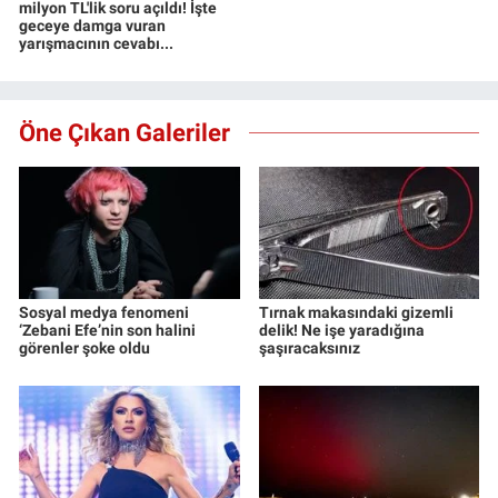
milyon TL'lik soru açıldı! İşte
geceye damga vuran
yarışmacının cevabı...
Öne Çıkan Galeriler
Sosyal medya fenomeni
Tırnak makasındaki gizemli
‘Zebani Efe’nin son halini
delik! Ne işe yaradığına
görenler şoke oldu
şaşıracaksınız