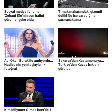
Sosyal medya fenomeni
Tırnak makasındaki gizemli
‘Zebani Efe’nin son halini
delik! Ne işe yaradığına
görenler şoke oldu
şaşıracaksınız
Adı Okan Buruk ile anılıyordu...
Sakarya'dan Kastamonu'ya...
Hadise’nin yeni aşkıyla ilk
Türkiye'den Kuzey Işıkları
fotoğraf
görüldü
Kim Milyoner Olmak İster'de 1