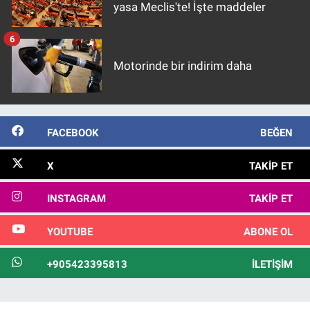
yasa Meclis'te! İşte maddeler
6
Motorinde bir indirim daha
FACEBOOK
BEĞEN
X
TAKIP ET
INSTAGRAM
TAKIP ET
YOUTUBE
ABONE OL
+905423395813
İLETIŞIM