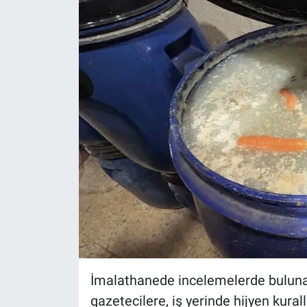
Yerel Yaşam
Canlı Yayın
İmalathanede incelemelerde bulunan
gazetecilere, iş yerinde hijyen kural