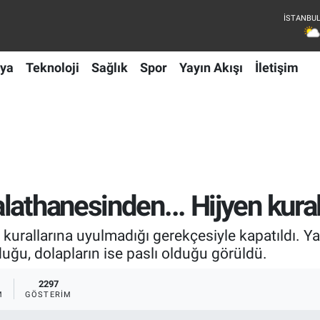
ya
Teknoloji
Sağlık
Spor
Yayın Akışı
İletişim
athanesinden... Hijyen kuralla
en kurallarına uyulmadığı gerekçesiyle kapatıldı. 
lduğu, dolapların ise paslı olduğu görüldü.
2297
M
GÖSTERIM