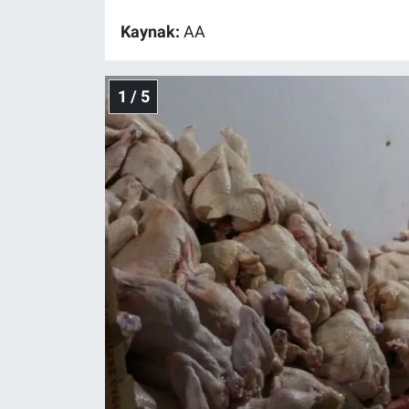
Kaynak:
AA
Gündem Özel
Günün görüntüsü
1 / 5
Haber
İlan
Kimdir
Koronavirüs
Kültür Sanat
Ne demişti