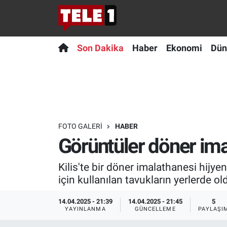
Anında Manşet
Son Dakika
Nöbetçi Eczaneler
Son Dakika
Haber
Ekonomi
Dün
Başka Sohbetler
Haber
Hava Durumu
Belgesel
Ekonomi
Namaz Vakitleri
Bilim turu
Dünya
Trafik Durumu
FOTO GALERI
HABER
Görüntüler döner imal
Bilim ve Teknoloji Evreni
Teknoloji
Süper Lig Puan Durumu ve Fikstür
Kilis'te bir döner imalathanesi hijy
Doğa Konuşuyor
Sağlık
Tüm Manşetler
için kullanılan tavukların yerlerde o
Dünya
Spor
Son Dakika Haberleri
14.04.2025 - 21:39
14.04.2025 - 21:45
5
YAYINLANMA
GÜNCELLEME
PAYLAŞI
Ege Saati
Yayın Akışı
Haber Arşivi