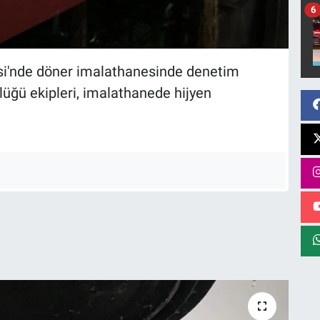
6
esi'nde döner imalathanesinde denetim
lüğü ekipleri, imalathanede hijyen