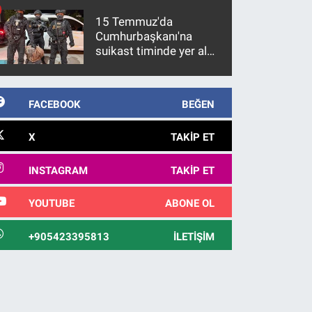
15 Temmuz'da
Cumhurbaşkanı'na
suikast timinde yer alan
firari FETÖ hükümlüsü
10 yıl sonra yakalandı
FACEBOOK
BEĞEN
X
TAKIP ET
INSTAGRAM
TAKIP ET
YOUTUBE
ABONE OL
+905423395813
İLETIŞIM