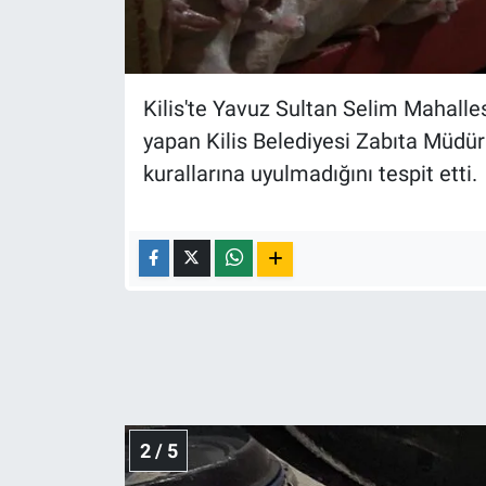
Nedir
Popüler
Kilis'te Yavuz Sultan Selim Mahall
Programlar
yapan Kilis Belediyesi Zabıta Müdür
kurallarına uyulmadığını tespit etti.
Sağlık
Spor
Teknoloji
Türkiye'nin Geleceği
Türkiye'nin Gündemi
Yerel Gündem
2 / 5