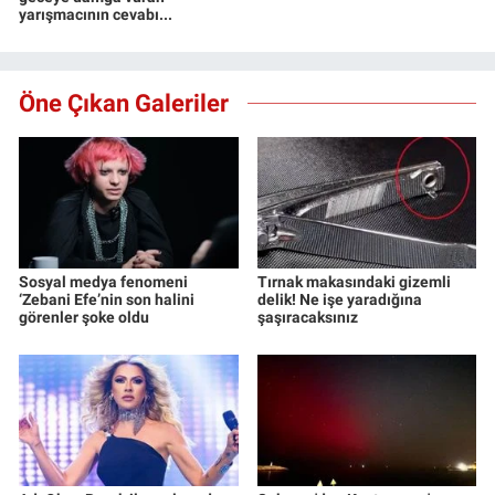
yarışmacının cevabı...
Öne Çıkan Galeriler
Sosyal medya fenomeni
Tırnak makasındaki gizemli
‘Zebani Efe’nin son halini
delik! Ne işe yaradığına
görenler şoke oldu
şaşıracaksınız