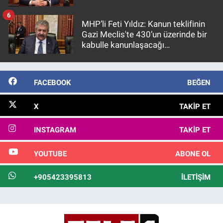
6
MHP’li Feti Yıldız: Kanun teklifinin
Gazi Meclis'te 430’un üzerinde bir
kabulle kanunlaşacağı
görülmektedir
FACEBOOK
BEĞEN
X
TAKIP ET
INSTAGRAM
TAKIP ET
YOUTUBE
ABONE OL
+905423395813
İLETIŞIM