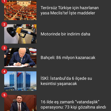
1
Terörsüz Türkiye için hazırlanan
yasa Meclis'te! İşte maddeler
2
Motorinde bir indirim daha
3
Bahçeli: 86 milyon kazanacak
4
İSKİ: İstanbul'da 6 ilçede su
kesintisi yaşanacak
5
16 ilde eş zamanlı “vatandaşlık”
operasyonu: 73 kişi gözaltına alındı