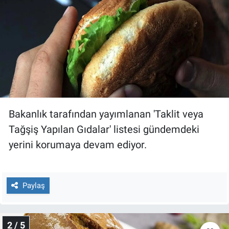
Gündem Özel
Günün görüntüsü
Haber
İlan
Bakanlık tarafından yayımlanan 'Taklit veya
Kimdir
Tağşiş Yapılan Gıdalar' listesi gündemdeki
yerini korumaya devam ediyor.
Koronavirüs
Kültür Sanat
Paylaş
Ne demişti
2 / 5