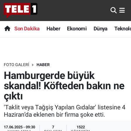
Anında Manşet
Son Dakika
Nöbetçi Eczaneler
Son Dakika
Haber
Ekonomi
Dünya
Teknolo
Başka Sohbetler
Haber
Hava Durumu
Belgesel
Ekonomi
Namaz Vakitleri
FOTO GALERI
HABER
Bilim turu
Dünya
Trafik Durumu
Hamburgerde büyük
Bilim ve Teknoloji Evreni
Teknoloji
Süper Lig Puan Durumu ve Fikstür
skandal! Köfteden bakın ne
çıktı
Doğa Konuşuyor
Sağlık
Tüm Manşetler
'Taklit veya Tağşiş Yapılan Gıdalar' listesine 4
Dünya
Spor
Son Dakika Haberleri
Haziran’da eklenen bir firma şoke etti.
Ege Saati
Yayın Akışı
Haber Arşivi
17.06.2025 - 09:30
7
1522