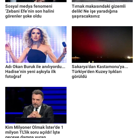
Sosyal medya fenomeni
Tırnak makasındaki gizemli
‘Zebani Efe’nin son halini
delik! Ne işe yaradığına
görenler şoke oldu
şaşıracaksınız
Adı Okan Buruk ile anılıyordu...
Sakarya'dan Kastamonu'ya...
Hadise’nin yeni aşkıyla ilk
Türkiye'den Kuzey Işıkları
fotoğraf
görüldü
Kim Milyoner Olmak İster'de 1
milyon TL'lik soru açıldı! İşte
geceye damga vuran