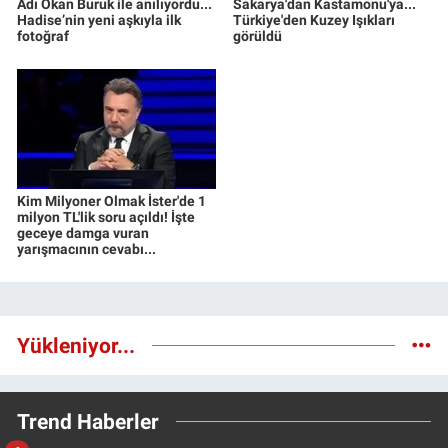
Adı Okan Buruk ile anılıyordu...
Sakarya'dan Kastamonu'ya...
Hadise’nin yeni aşkıyla ilk
Türkiye'den Kuzey Işıkları
fotoğraf
görüldü
Kim Milyoner Olmak İster'de 1
milyon TL'lik soru açıldı! İşte
geceye damga vuran
yarışmacının cevabı...
Yükleniyor...
Trend Haberler