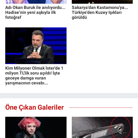
Adı Okan Buruk ile anılıyordu...
Sakarya'dan Kastamonu'ya...
Hadise’nin yeni aşkıyla ilk
Türkiye'den Kuzey Işıkları
fotoğraf
görüldü
Kim Milyoner Olmak İster'de 1
milyon TL'lik soru açıldı! İşte
geceye damga vuran
yarışmacının cevabı...
Öne Çıkan Galeriler