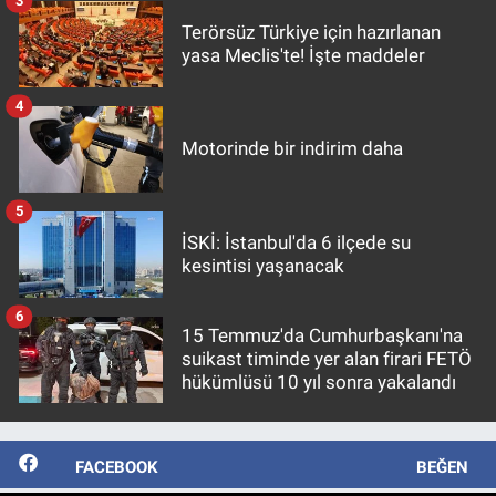
3
Terörsüz Türkiye için hazırlanan
yasa Meclis'te! İşte maddeler
4
Motorinde bir indirim daha
5
İSKİ: İstanbul'da 6 ilçede su
kesintisi yaşanacak
6
15 Temmuz'da Cumhurbaşkanı'na
suikast timinde yer alan firari FETÖ
hükümlüsü 10 yıl sonra yakalandı
FACEBOOK
BEĞEN