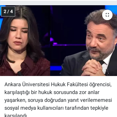
Nedir
2 / 4
Popüler
Programlar
Sağlık
Spor
Teknoloji
Türkiye'nin Geleceği
Ankara Üniversitesi Hukuk Fakültesi öğrencisi,
karşılaştığı bir hukuk sorusunda zor anlar
Türkiye'nin Gündemi
yaşarken, soruya doğrudan yanıt verilememesi
sosyal medya kullanıcıları tarafından tepkiyle
Yerel Gündem
karşılandı.