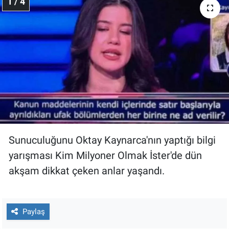
1 / 4
Gündem Özel
Günün görüntüsü
Haber
İlan
Kimdir
Sunuculuğunu Oktay Kaynarca'nın yaptığı bilgi
Koronavirüs
yarışması Kim Milyoner Olmak İster'de dün
akşam dikkat çeken anlar yaşandı.
Kültür Sanat
Ne demişti
Paylaş