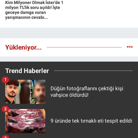
Kim Milyoner Olmak İster'de 1
milyon TL'lik soru açıldı! İşte
geceye damga vuran
yarışmacının cevabı...
Yükleniyor...
Trend Haberler
1
Düğün fotoğraflarını çektiği kişi
vahşice öldürdü!
2
9 üründe tek tırnaklı eti tespit edildi