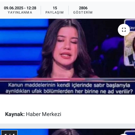
09.06.2025 - 12:28
15
2806
Ege'den Esintiler
İletişim
YAYINLANMA
PAYLAŞIM
GÖSTERIM
Eğitim
Eğlence
Ekonomi
Forum
Gerçeğin İzinde
Gün Başlıyor
Kaynak:
Haber Merkezi
Gün Bitiyor
Gün Ortası