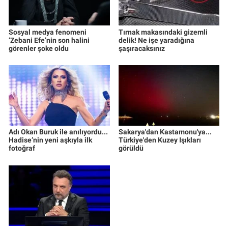
Sosyal medya fenomeni
Tırnak makasındaki gizemli
‘Zebani Efe’nin son halini
delik! Ne işe yaradığına
görenler şoke oldu
şaşıracaksınız
Adı Okan Buruk ile anılıyordu...
Sakarya'dan Kastamonu'ya...
Hadise’nin yeni aşkıyla ilk
Türkiye'den Kuzey Işıkları
fotoğraf
görüldü