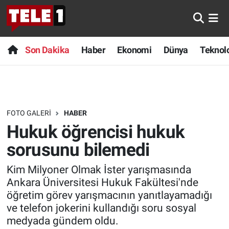
Anında Manşet
Son Dakika
Nöbetçi Eczaneler
Son Dakika
Haber
Ekonomi
Dünya
Teknolo
Başka Sohbetler
Haber
Hava Durumu
Belgesel
Ekonomi
Namaz Vakitleri
FOTO GALERI
HABER
Bilim turu
Dünya
Trafik Durumu
Hukuk öğrencisi hukuk
Bilim ve Teknoloji Evreni
Teknoloji
Süper Lig Puan Durumu ve Fikstür
sorusunu bilemedi
Kim Milyoner Olmak İster yarışmasında
Doğa Konuşuyor
Sağlık
Tüm Manşetler
Ankara Üniversitesi Hukuk Fakültesi'nde
öğretim görev yarışmacının yanıtlayamadığı
Dünya
Spor
Son Dakika Haberleri
ve telefon jokerini kullandığı soru sosyal
medyada gündem oldu.
Ege Saati
Yayın Akışı
Haber Arşivi