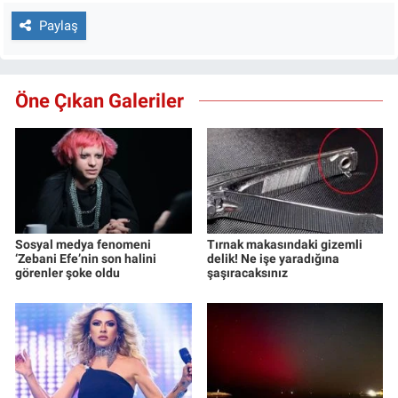
Paylaş
Öne Çıkan Galeriler
Sosyal medya fenomeni
Tırnak makasındaki gizemli
‘Zebani Efe’nin son halini
delik! Ne işe yaradığına
görenler şoke oldu
şaşıracaksınız