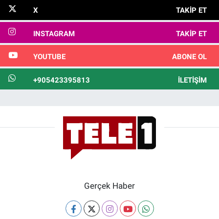
X
TAKIP ET
INSTAGRAM
TAKIP ET
YOUTUBE
ABONE OL
+905423395813
İLETIŞIM
Gerçek Haber