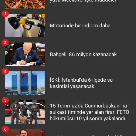
2
Motorinde bir indirim daha
3
Bahçeli: 86 milyon kazanacak
4
İSKİ: İstanbul'da 6 ilçede su
kesintisi yaşanacak
5
15 Temmuz'da Cumhurbaşkanı'na
suikast timinde yer alan firari FETÖ
hükümlüsü 10 yıl sonra yakalandı
6