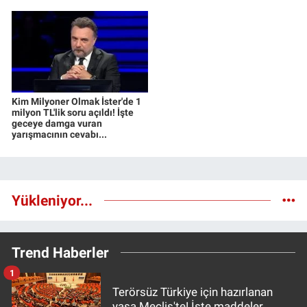
Kim Milyoner Olmak İster'de 1
milyon TL'lik soru açıldı! İşte
geceye damga vuran
yarışmacının cevabı...
Yükleniyor...
Trend Haberler
1
Terörsüz Türkiye için hazırlanan
yasa Meclis'te! İşte maddeler