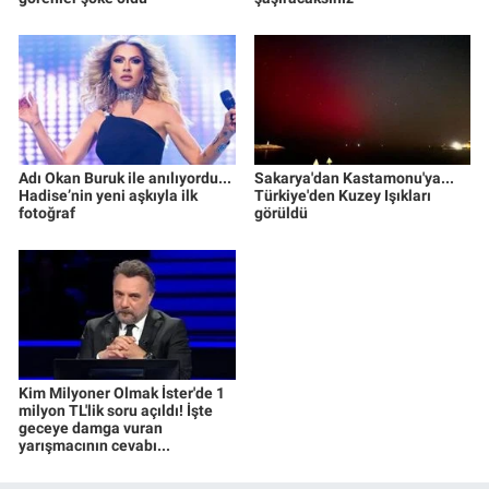
Adı Okan Buruk ile anılıyordu...
Sakarya'dan Kastamonu'ya...
Hadise’nin yeni aşkıyla ilk
Türkiye'den Kuzey Işıkları
fotoğraf
görüldü
Kim Milyoner Olmak İster'de 1
milyon TL'lik soru açıldı! İşte
geceye damga vuran
yarışmacının cevabı...