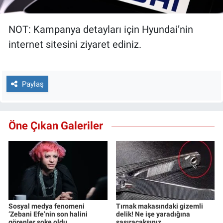
NOT: Kampanya detayları için Hyundai’nin
internet sitesini ziyaret ediniz.
Paylaş
Öne Çıkan Galeriler
Sosyal medya fenomeni
Tırnak makasındaki gizemli
‘Zebani Efe’nin son halini
delik! Ne işe yaradığına
görenler şoke oldu
şaşıracaksınız