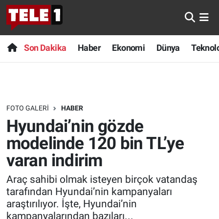
Anında Manşet
Son Dakika
Nöbetçi Eczaneler
Son Dakika
Haber
Ekonomi
Dünya
Teknolo
Başka Sohbetler
Haber
Hava Durumu
Belgesel
Ekonomi
Namaz Vakitleri
FOTO GALERI
HABER
Bilim turu
Dünya
Trafik Durumu
Hyundai’nin gözde
Bilim ve Teknoloji Evreni
Teknoloji
Süper Lig Puan Durumu ve Fikstür
modelinde 120 bin TL’ye
varan indirim
Doğa Konuşuyor
Sağlık
Tüm Manşetler
Araç sahibi olmak isteyen birçok vatandaş
Dünya
Spor
Son Dakika Haberleri
tarafından Hyundai’nin kampanyaları
araştırılıyor. İşte, Hyundai’nin
Ege Saati
Yayın Akışı
Haber Arşivi
kampanyalarından bazıları...