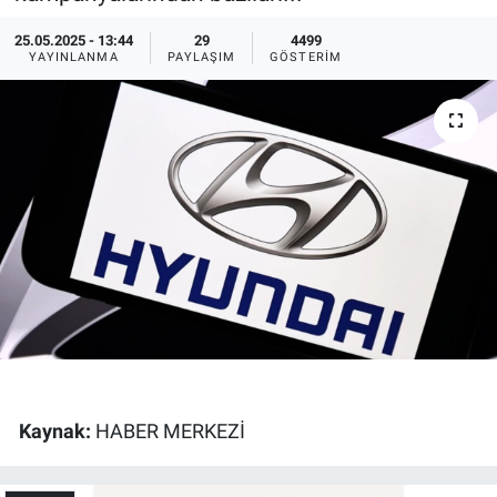
Ege'den Esintiler
İletişim
25.05.2025 - 13:44
29
4499
YAYINLANMA
PAYLAŞIM
GÖSTERIM
Eğitim
Eğlence
Ekonomi
Forum
Gerçeğin İzinde
Gün Başlıyor
Kaynak:
HABER MERKEZİ
Gün Bitiyor
Gün Ortası