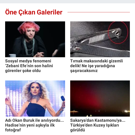
Öne Çıkan Galeriler
Sosyal medya fenomeni
Tırnak makasındaki gizemli
‘Zebani Efe’nin son halini
delik! Ne işe yaradığına
görenler şoke oldu
şaşıracaksınız
Adı Okan Buruk ile anılıyordu...
Sakarya'dan Kastamonu'ya...
Hadise’nin yeni aşkıyla ilk
Türkiye'den Kuzey Işıkları
fotoğraf
görüldü