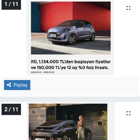
1 / 11
Gündem Özel
Günün görüntüsü
Haber
İlan
Kimdir
Paylaş
Koronavirüs
2 / 11
Kültür Sanat
Ne demişti