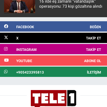
16 ilde eş zamanlı “vatandaşlık”
operasyonu: 73 kişi gözaltına alındı
FACEBOOK
BEĞEN
X
TAKIP ET
INSTAGRAM
TAKIP ET
YOUTUBE
ABONE OL
+905423395813
İLETIŞIM