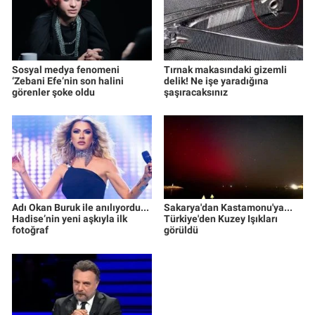
Sosyal medya fenomeni
Tırnak makasındaki gizemli
‘Zebani Efe’nin son halini
delik! Ne işe yaradığına
görenler şoke oldu
şaşıracaksınız
Adı Okan Buruk ile anılıyordu...
Sakarya'dan Kastamonu'ya...
Hadise’nin yeni aşkıyla ilk
Türkiye'den Kuzey Işıkları
fotoğraf
görüldü