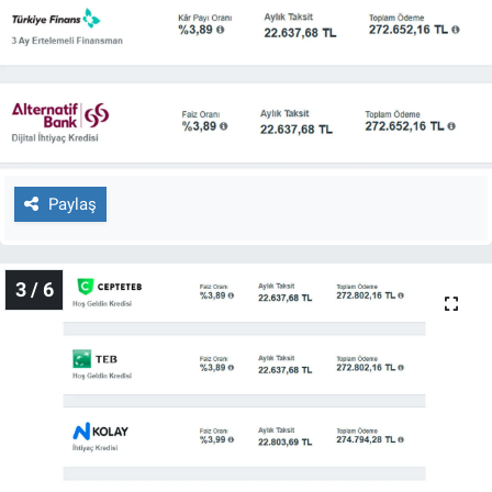
Nedir
Popüler
Programlar
Sağlık
Paylaş
Spor
Teknoloji
3 / 6
Türkiye'nin Geleceği
Türkiye'nin Gündemi
Yerel Gündem