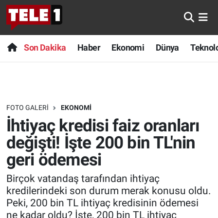
Anında Manşet
Son Dakika
Nöbetçi Eczaneler
Son Dakika
Haber
Ekonomi
Dünya
Teknolo
Başka Sohbetler
Haber
Hava Durumu
Belgesel
Ekonomi
Namaz Vakitleri
FOTO GALERI
EKONOMI
Bilim turu
Dünya
Trafik Durumu
İhtiyaç kredisi faiz oranları
Bilim ve Teknoloji Evreni
Teknoloji
Süper Lig Puan Durumu ve Fikstür
değişti! İşte 200 bin TL'nin
geri ödemesi
Doğa Konuşuyor
Sağlık
Tüm Manşetler
Birçok vatandaş tarafından ihtiyaç
Dünya
Spor
Son Dakika Haberleri
kredilerindeki son durum merak konusu oldu.
Peki, 200 bin TL ihtiyaç kredisinin ödemesi
Ege Saati
Yayın Akışı
Haber Arşivi
ne kadar oldu? İşte, 200 bin TL ihtiyaç