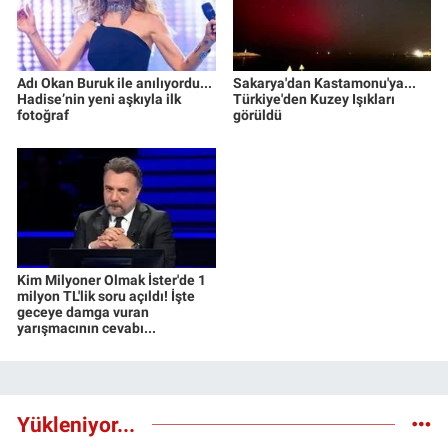
Adı Okan Buruk ile anılıyordu...
Sakarya'dan Kastamonu'ya...
Hadise’nin yeni aşkıyla ilk
Türkiye'den Kuzey Işıkları
fotoğraf
görüldü
Kim Milyoner Olmak İster'de 1
milyon TL'lik soru açıldı! İşte
geceye damga vuran
yarışmacının cevabı...
Yükleniyor...