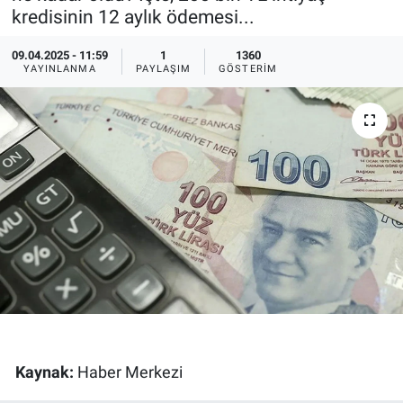
kredisinin 12 aylık ödemesi...
Ege'den Esintiler
İletişim
09.04.2025 - 11:59
1
1360
YAYINLANMA
PAYLAŞIM
GÖSTERIM
Eğitim
Eğlence
Ekonomi
Forum
Gerçeğin İzinde
Gün Başlıyor
Gün Bitiyor
Kaynak:
Haber Merkezi
Gün Ortası