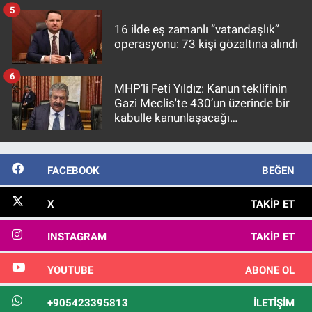
5
16 ilde eş zamanlı “vatandaşlık”
operasyonu: 73 kişi gözaltına alındı
6
MHP’li Feti Yıldız: Kanun teklifinin
Gazi Meclis'te 430’un üzerinde bir
kabulle kanunlaşacağı
görülmektedir
FACEBOOK
BEĞEN
X
TAKIP ET
INSTAGRAM
TAKIP ET
YOUTUBE
ABONE OL
+905423395813
İLETIŞIM