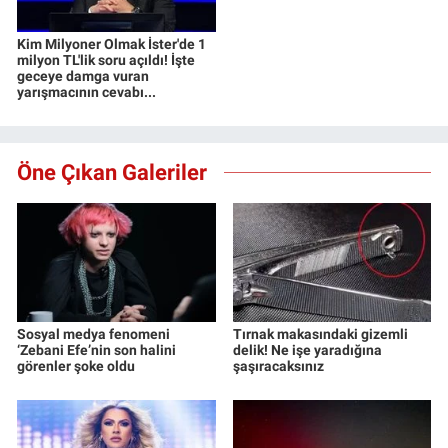
Kim Milyoner Olmak İster'de 1
milyon TL'lik soru açıldı! İşte
geceye damga vuran
yarışmacının cevabı...
Öne Çıkan Galeriler
Sosyal medya fenomeni
Tırnak makasındaki gizemli
‘Zebani Efe’nin son halini
delik! Ne işe yaradığına
görenler şoke oldu
şaşıracaksınız