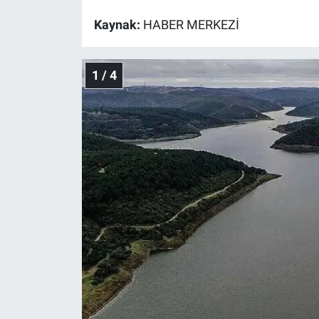
Kaynak:
HABER MERKEZİ
Gündem Özel
Günün görüntüsü
1 / 4
Haber
İlan
Kimdir
Koronavirüs
Kültür Sanat
Ne demişti