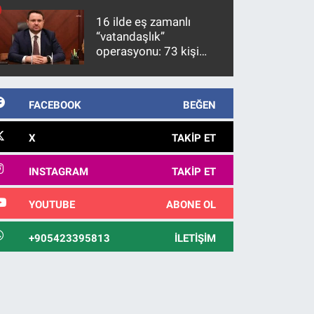
10 yıl sonra yakalandı
16 ilde eş zamanlı
“vatandaşlık”
operasyonu: 73 kişi
gözaltına alındı
FACEBOOK
BEĞEN
X
TAKIP ET
INSTAGRAM
TAKIP ET
YOUTUBE
ABONE OL
+905423395813
İLETIŞIM