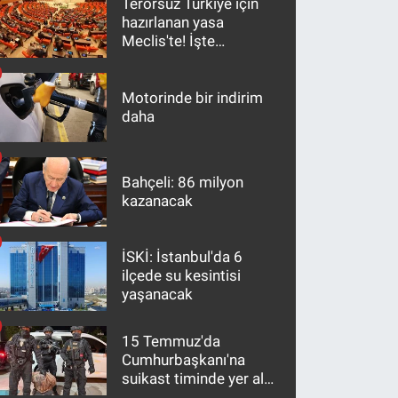
Terörsüz Türkiye için
hazırlanan yasa
Meclis'te! İşte
maddeler
Motorinde bir indirim
daha
Bahçeli: 86 milyon
kazanacak
İSKİ: İstanbul'da 6
ilçede su kesintisi
yaşanacak
15 Temmuz'da
Cumhurbaşkanı'na
suikast timinde yer alan
firari FETÖ hükümlüsü