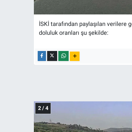
Nedir
Popüler
İSKİ tarafından paylaşılan verilere g
Programlar
doluluk oranları şu şekilde:
Sağlık
Spor
Teknoloji
Türkiye'nin Geleceği
Türkiye'nin Gündemi
2 / 4
Yerel Gündem