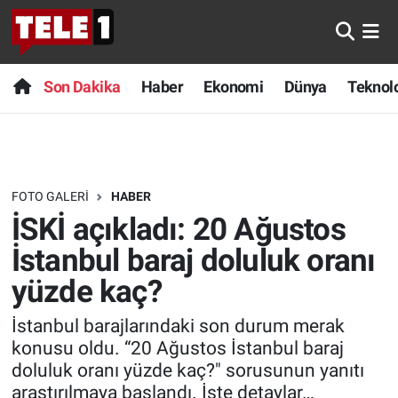
Anında Manşet
Son Dakika
Nöbetçi Eczaneler
Son Dakika
Haber
Ekonomi
Dünya
Teknolo
Başka Sohbetler
Haber
Hava Durumu
Belgesel
Ekonomi
Namaz Vakitleri
FOTO GALERI
HABER
Bilim turu
Dünya
Trafik Durumu
İSKİ açıkladı: 20 Ağustos
Bilim ve Teknoloji Evreni
Teknoloji
Süper Lig Puan Durumu ve Fikstür
İstanbul baraj doluluk oranı
yüzde kaç?
Doğa Konuşuyor
Sağlık
Tüm Manşetler
İstanbul barajlarındaki son durum merak
Dünya
Spor
Son Dakika Haberleri
konusu oldu. “20 Ağustos İstanbul baraj
doluluk oranı yüzde kaç?" sorusunun yanıtı
Ege Saati
Yayın Akışı
Haber Arşivi
araştırılmaya başlandı. İşte detaylar…