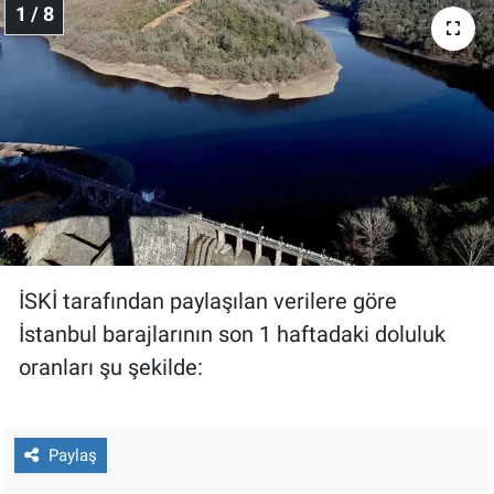
1 / 8
Gündem Özel
Günün görüntüsü
Haber
İlan
Kimdir
İSKİ tarafından paylaşılan verilere göre
İstanbul barajlarının son 1 haftadaki doluluk
Koronavirüs
oranları şu şekilde:
Kültür Sanat
Ne demişti
Paylaş