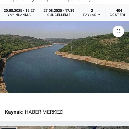
Ege'den Esintiler
İletişim
20.08.2025 - 15:27
27.08.2025 - 17:39
2
404
YAYINLANMA
GÜNCELLEME
PAYLAŞIM
GÖSTERIM
Eğitim
Eğlence
Ekonomi
Forum
Gerçeğin İzinde
Gün Başlıyor
Kaynak:
HABER MERKEZİ
Gün Bitiyor
Gün Ortası