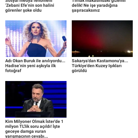
Sosyal medya fenomeni
Tırnak makasındaki gizemli
‘Zebani Efe’nin son halini
delik! Ne işe yaradığına
görenler şoke oldu
şaşıracaksınız
Adı Okan Buruk ile anılıyordu...
Sakarya'dan Kastamonu'ya...
Hadise’nin yeni aşkıyla ilk
Türkiye'den Kuzey Işıkları
fotoğraf
görüldü
Kim Milyoner Olmak İster'de 1
milyon TL'lik soru açıldı! İşte
geceye damga vuran
yarışmacının cevabı...