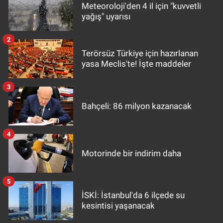
Meteoroloji'den 4 il için "kuvvetli
yağış" uyarısı
2
Terörsüz Türkiye için hazırlanan
yasa Meclis'te! İşte maddeler
3
Bahçeli: 86 milyon kazanacak
4
Motorinde bir indirim daha
5
İSKİ: İstanbul'da 6 ilçede su
kesintisi yaşanacak