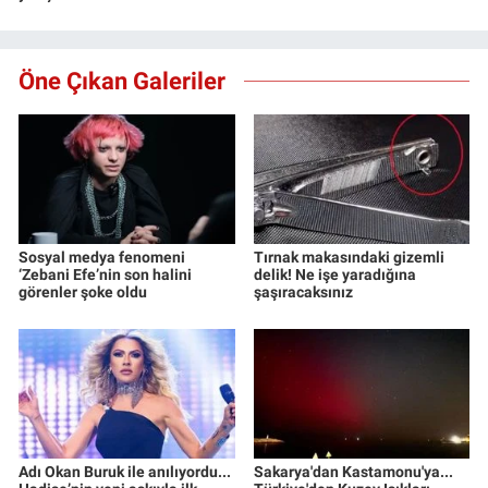
Öne Çıkan Galeriler
Sosyal medya fenomeni
Tırnak makasındaki gizemli
‘Zebani Efe’nin son halini
delik! Ne işe yaradığına
görenler şoke oldu
şaşıracaksınız
Adı Okan Buruk ile anılıyordu...
Sakarya'dan Kastamonu'ya...