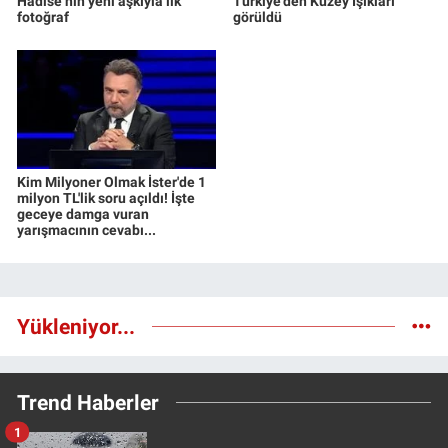
Hadise’nin yeni aşkıyla ilk
Türkiye'den Kuzey Işıkları
fotoğraf
görüldü
Kim Milyoner Olmak İster'de 1
milyon TL'lik soru açıldı! İşte
geceye damga vuran
yarışmacının cevabı...
Yükleniyor...
Trend Haberler
1