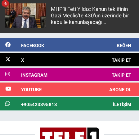
6
MHP’li Feti Yıldız: Kanun teklifinin
Gazi Meclis'te 430’un üzerinde bir
kabulle kanunlaşacağı
görülmektedir
FACEBOOK
BEĞEN
X
TAKIP ET
INSTAGRAM
TAKIP ET
YOUTUBE
ABONE OL
+905423395813
İLETIŞIM