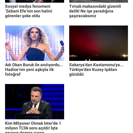
Sosyal medya fenomeni
Tırnak makasındaki gizemli
‘Zebani Efe’nin son halini
delik! Ne işe yaradığına
görenler şoke oldu
şaşıracaksınız
Adı Okan Buruk ile anılıyordu...
Sakarya'dan Kastamonu'ya...
Hadise’nin yeni aşkıyla ilk
Türkiye'den Kuzey Işıkları
fotoğraf
görüldü
Kim Milyoner Olmak İster'de 1
milyon TL'lik soru açıldı! İşte
geceye damga vuran