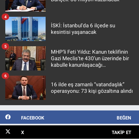
4
İSKİ: İstanbul'da 6 ilçede su
kesintisi yaşanacak
5
MHP’li Feti Yıldız: Kanun teklifinin
Gazi Meclis'te 430’un üzerinde bir
kabulle kanunlaşacağı
görülmektedir
6
16 ilde eş zamanlı “vatandaşlık”
operasyonu: 73 kişi gözaltına alındı
FACEBOOK
BEĞEN
X
TAKIP ET