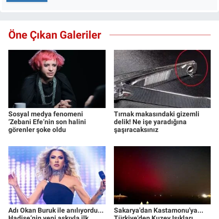
Öne Çıkan Galeriler
Sosyal medya fenomeni
Tırnak makasındaki gizemli
‘Zebani Efe’nin son halini
delik! Ne işe yaradığına
görenler şoke oldu
şaşıracaksınız
Adı Okan Buruk ile anılıyordu...
Sakarya'dan Kastamonu'ya...
Hadise’nin yeni aşkıyla ilk
Türkiye'den Kuzey Işıkları