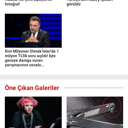
fotoğraf
görüldü
Kim Milyoner Olmak İster'de 1
milyon TL'lik soru açıldı! İşte
geceye damga vuran
yarışmacının cevabı...
Öne Çıkan Galeriler