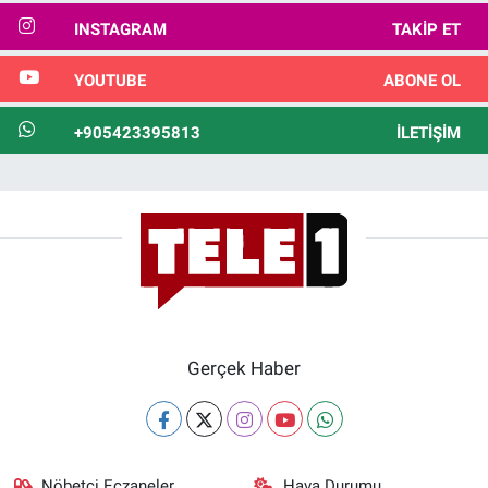
INSTAGRAM
TAKIP ET
YOUTUBE
ABONE OL
+905423395813
İLETIŞIM
Gerçek Haber
Nöbetçi Eczaneler
Hava Durumu