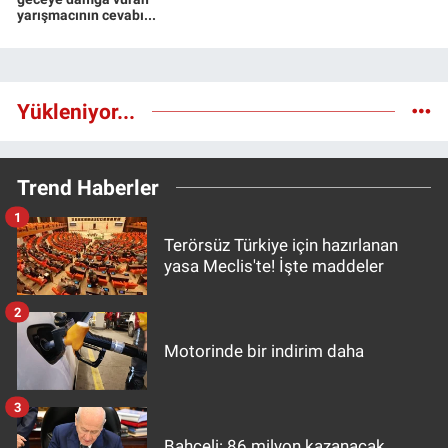
yarışmacının cevabı...
Yükleniyor...
Trend Haberler
1
Terörsüz Türkiye için hazırlanan
yasa Meclis'te! İşte maddeler
2
Motorinde bir indirim daha
3
Bahçeli: 86 milyon kazanacak