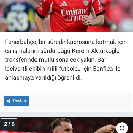
Gündem Özel
Günün görüntüsü
Fenerbahçe, bir süredir kadrosuna katmak için
Haber
çalışmalarını sürdürdüğü Kerem Aktürkoğlu
transferinde mutlu sona çok yakın. Sarı
İlan
lacivertli ekibin milli futbolcu için Benfica ile
Kimdir
anlaşmaya varıldığı öğrenildi.
Koronavirüs
Paylaş
Kültür Sanat
Ne demişti
2 / 6