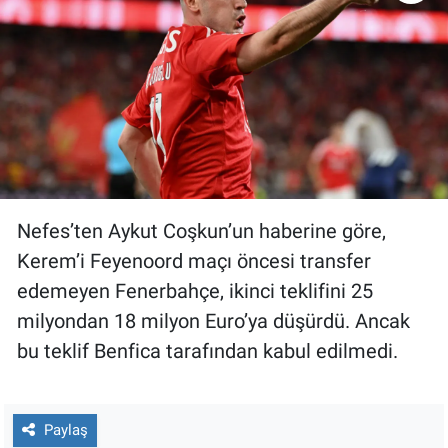
Nedir
Popüler
Programlar
Sağlık
Spor
Nefes’ten Aykut Coşkun’un haberine göre,
Kerem’i Feyenoord maçı öncesi transfer
Teknoloji
edemeyen Fenerbahçe, ikinci teklifini 25
Türkiye'nin Geleceği
milyondan 18 milyon Euro’ya düşürdü. Ancak
bu teklif Benfica tarafından kabul edilmedi.
Türkiye'nin Gündemi
Yerel Gündem
Paylaş