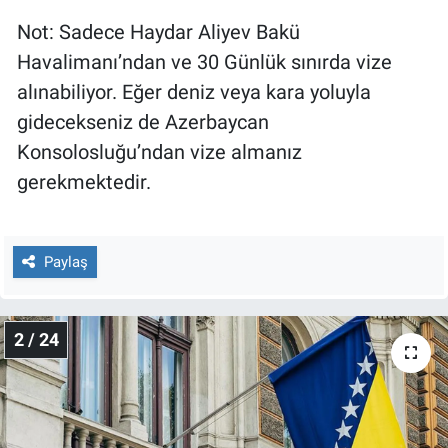
Yerel Yaşam
Not: Sadece Haydar Aliyev Bakü
Havalimanı’ndan ve 30 Günlük sınırda vize
Canlı Yayın
alınabiliyor. Eğer deniz veya kara yoluyla
gidecekseniz de Azerbaycan
Konsolosluğu’ndan vize almanız
gerekmektedir.
Paylaş
2 / 24