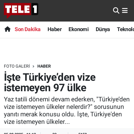
Anında Manşet
Son Dakika
Nöbetçi Eczaneler
Son Dakika
Haber
Ekonomi
Dünya
Teknolo
Başka Sohbetler
Haber
Hava Durumu
Belgesel
Ekonomi
Namaz Vakitleri
FOTO GALERI
HABER
Bilim turu
Dünya
Trafik Durumu
İşte Türkiye’den vize
Bilim ve Teknoloji Evreni
Teknoloji
Süper Lig Puan Durumu ve Fikstür
istemeyen 97 ülke
Yaz tatili dönemi devam ederken, "Türkiye’den
Doğa Konuşuyor
Sağlık
Tüm Manşetler
vize istemeyen ülkeler nelerdir?" sorusunun
yanıtı merak konusu oldu. İşte, Türkiye'den
Dünya
Spor
Son Dakika Haberleri
vize istemeyen ülkeler...
Ege Saati
Yayın Akışı
Haber Arşivi