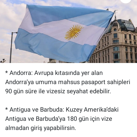
Gündem Özel
Günün görüntüsü
Haber
İlan
* Andorra: Avrupa kıtasında yer alan
Kimdir
Andorra’ya umuma mahsus pasaport sahipleri
90 gün süre ile vizesiz seyahat edebilir.
Koronavirüs
Kültür Sanat
* Antigua ve Barbuda: Kuzey Amerika’daki
Antigua ve Barbuda’ya 180 gün için vize
Ne demişti
almadan giriş yapabilirsin.