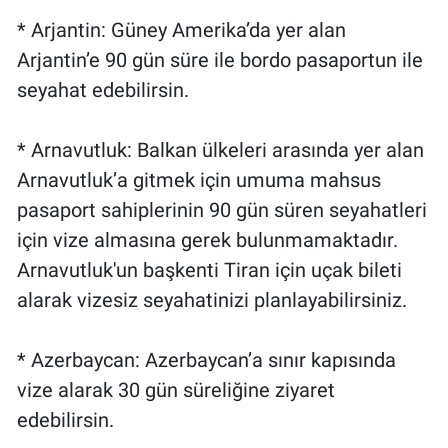
Nedir
* Arjantin: Güney Amerika’da yer alan
Popüler
Arjantin’e 90 gün süre ile bordo pasaportun ile
seyahat edebilirsin.
Programlar
* Arnavutluk: Balkan ülkeleri arasında yer alan
Sağlık
Arnavutluk’a gitmek için umuma mahsus
pasaport sahiplerinin 90 gün süren seyahatleri
Spor
için vize almasına gerek bulunmamaktadır.
Teknoloji
Arnavutluk'un başkenti Tiran için uçak bileti
alarak vizesiz seyahatinizi planlayabilirsiniz.
Türkiye'nin Geleceği
* Azerbaycan: Azerbaycan’a sınır kapısında
Türkiye'nin Gündemi
vize alarak 30 gün süreliğine ziyaret
Yerel Gündem
edebilirsin.