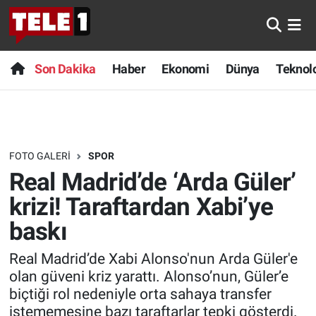
Anında Manşet
Son Dakika
Nöbetçi Eczaneler
Son Dakika
Haber
Ekonomi
Dünya
Teknolo
Başka Sohbetler
Haber
Hava Durumu
Belgesel
Ekonomi
Namaz Vakitleri
FOTO GALERI
SPOR
Bilim turu
Dünya
Trafik Durumu
Real Madrid’de ‘Arda Güler’
Bilim ve Teknoloji Evreni
Teknoloji
Süper Lig Puan Durumu ve Fikstür
krizi! Taraftardan Xabi’ye
baskı
Doğa Konuşuyor
Sağlık
Tüm Manşetler
Real Madrid’de Xabi Alonso'nun Arda Güler'e
Dünya
Spor
Son Dakika Haberleri
olan güveni kriz yarattı. Alonso’nun, Güler’e
biçtiği rol nedeniyle orta sahaya transfer
Ege Saati
Yayın Akışı
Haber Arşivi
istememesine bazı taraftarlar tepki gösterdi.