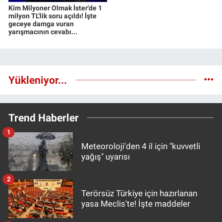
Kim Milyoner Olmak İster'de 1
milyon TL'lik soru açıldı! İşte
geceye damga vuran
yarışmacının cevabı...
Yükleniyor...
Trend Haberler
1
Meteoroloji'den 4 il için "kuvvetli
yağış" uyarısı
2
Terörsüz Türkiye için hazırlanan
yasa Meclis'te! İşte maddeler