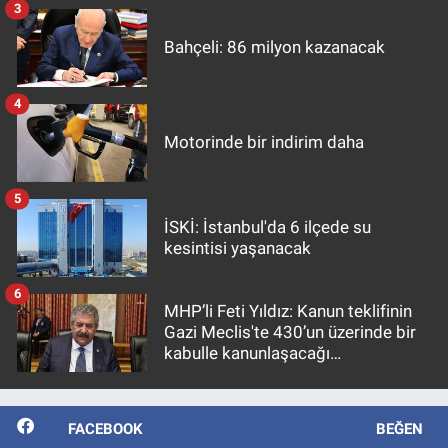
3
Bahçeli: 86 milyon kazanacak
4
Motorinde bir indirim daha
5
İSKİ: İstanbul'da 6 ilçede su
kesintisi yaşanacak
6
MHP’li Feti Yıldız: Kanun teklifinin
Gazi Meclis'te 430’un üzerinde bir
kabulle kanunlaşacağı
görülmektedir
FACEBOOK
BEĞEN