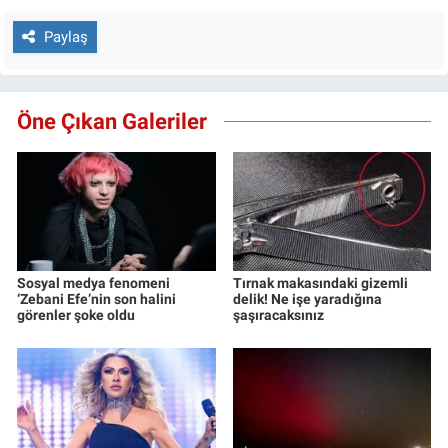
Paylaş
Öne Çıkan Galeriler
Sosyal medya fenomeni
Tırnak makasındaki gizemli
‘Zebani Efe’nin son halini
delik! Ne işe yaradığına
görenler şoke oldu
şaşıracaksınız