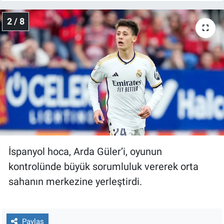
Nedir
2 / 8
Popüler
Programlar
Sağlık
Spor
Teknoloji
İspanyol hoca, Arda Güler’i, oyunun
Türkiye'nin Geleceği
kontrolünde büyük sorumluluk vererek orta
sahanın merkezine yerleştirdi.
Türkiye'nin Gündemi
Yerel Gündem
Paylaş