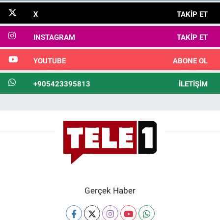
X
TAKIP ET
INSTAGRAM
TAKIP ET
YOUTUBE
ABONE OL
+905423395813
İLETIŞIM
Gerçek Haber