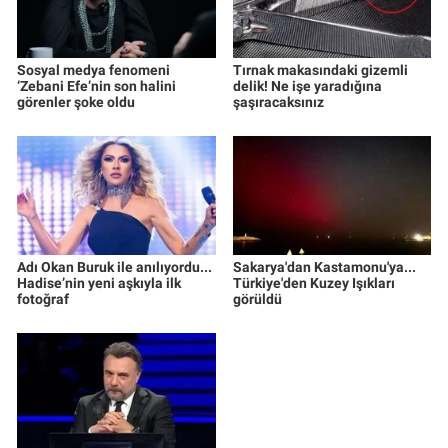
Sosyal medya fenomeni
Tırnak makasındaki gizemli
‘Zebani Efe’nin son halini
delik! Ne işe yaradığına
görenler şoke oldu
şaşıracaksınız
Adı Okan Buruk ile anılıyordu...
Sakarya'dan Kastamonu'ya...
Hadise’nin yeni aşkıyla ilk
Türkiye'den Kuzey Işıkları
fotoğraf
görüldü