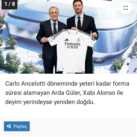
1 / 8
Gündem Özel
Günün görüntüsü
Haber
İlan
Kimdir
Carlo Ancelotti döneminde yeteri kadar forma
süresi alamayan Arda Güler, Xabi Alonso ile
Koronavirüs
deyim yerindeyse yeniden doğdu.
Kültür Sanat
Ne demişti
Paylaş