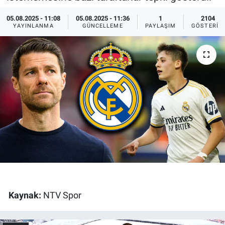
Ege'den Esintiler
İletişim
05.08.2025 - 11:08
05.08.2025 - 11:36
1
2104
YAYINLANMA
GÜNCELLEME
PAYLAŞIM
GÖSTERIM
Eğitim
Eğlence
Ekonomi
Forum
Gerçeğin İzinde
Gün Başlıyor
Kaynak:
NTV Spor
Gün Bitiyor
Gün Ortası