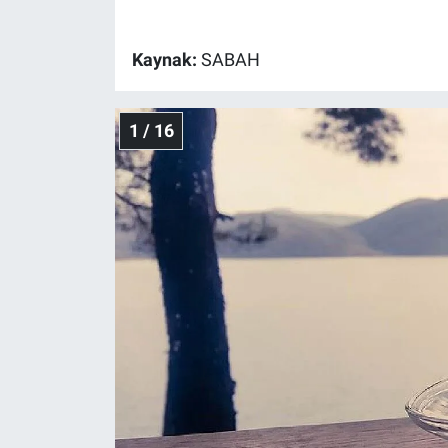
Gündem Özel
Kaynak:
SABAH
Günün görüntüsü
1 / 16
Haber
İlan
Kimdir
Koronavirüs
Kültür Sanat
Ne demişti