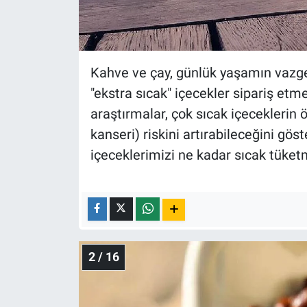
Nedir
Popüler
Kahve ve çay, günlük yaşamın vazgeç
Programlar
"ekstra sıcak" içecekler sipariş etme
Sağlık
araştırmalar, çok sıcak içeceklerin
kanseri) riskini artırabileceğini göst
Spor
içeceklerimizi ne kadar sıcak tüketm
Teknoloji
Türkiye'nin Geleceği
Türkiye'nin Gündemi
2 / 16
Yerel Gündem