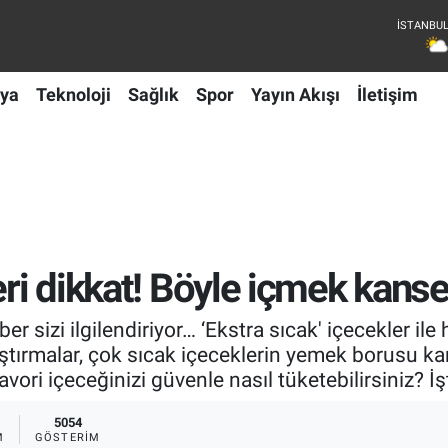
ya
Teknoloji
Sağlık
Spor
Yayın Akışı
İletişim
eri dikkat! Böyle içmek kanse
ber sizi ilgilendiriyor… ‘Ekstra sıcak' içecekler il
raştırmalar, çok sıcak içeceklerin yemek borusu kan
avori içeceğinizi güvenle nasıl tüketebilirsiniz? İ
5054
M
GÖSTERIM