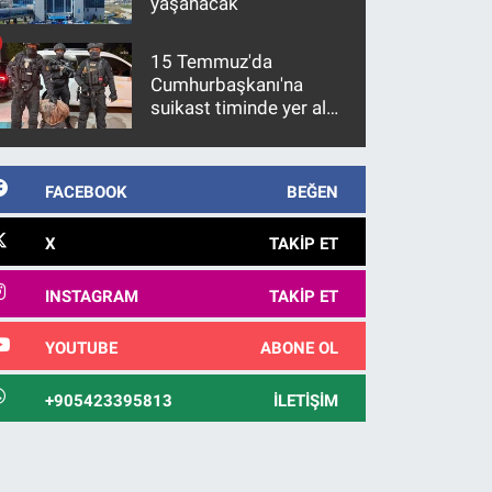
yaşanacak
15 Temmuz'da
Cumhurbaşkanı'na
suikast timinde yer alan
firari FETÖ hükümlüsü
10 yıl sonra yakalandı
FACEBOOK
BEĞEN
X
TAKIP ET
INSTAGRAM
TAKIP ET
YOUTUBE
ABONE OL
+905423395813
İLETIŞIM