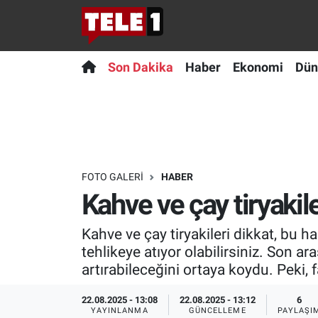
Anında Manşet
Son Dakika
Nöbetçi Eczaneler
Son Dakika
Haber
Ekonomi
Dün
Başka Sohbetler
Haber
Hava Durumu
Belgesel
Ekonomi
Namaz Vakitleri
Bilim turu
Dünya
Trafik Durumu
FOTO GALERI
HABER
Kahve ve çay tiryakil
Bilim ve Teknoloji Evreni
Teknoloji
Süper Lig Puan Durumu ve Fikstür
Kahve ve çay tiryakileri dikkat, bu ha
Doğa Konuşuyor
Sağlık
Tüm Manşetler
tehlikeye atıyor olabilirsiniz. Son a
artırabileceğini ortaya koydu. Peki, f
Dünya
Spor
Son Dakika Haberleri
22.08.2025 - 13:08
22.08.2025 - 13:12
6
Ege Saati
Yayın Akışı
Haber Arşivi
YAYINLANMA
GÜNCELLEME
PAYLAŞI