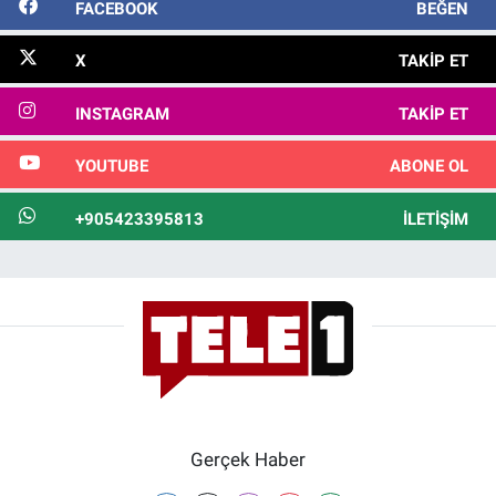
FACEBOOK
BEĞEN
X
TAKIP ET
INSTAGRAM
TAKIP ET
YOUTUBE
ABONE OL
+905423395813
İLETIŞIM
Gerçek Haber