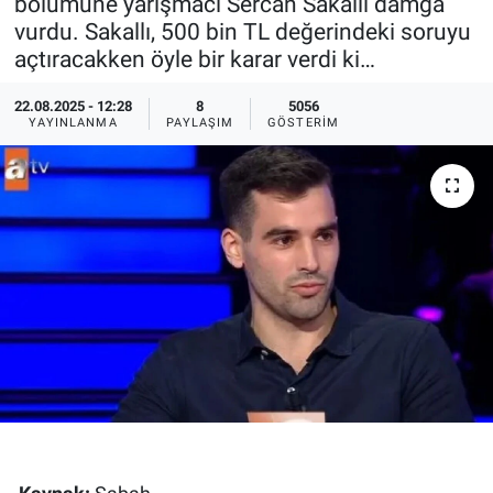
bölümüne yarışmacı Sercan Sakallı damga
vurdu. Sakallı, 500 bin TL değerindeki soruyu
Ege'den Esintiler
İletişim
açtıracakken öyle bir karar verdi ki…
Eğitim
22.08.2025 - 12:28
8
5056
YAYINLANMA
PAYLAŞIM
GÖSTERIM
Eğlence
Ekonomi
Forum
Gerçeğin İzinde
Gün Başlıyor
Gün Bitiyor
Gün Ortası