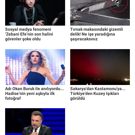
Sosyal medya fenomeni
Tırnak makasındaki gizemli
‘Zebani Efe’nin son halini
delik! Ne işe yaradığına
görenler şoke oldu
şaşıracaksınız
Adı Okan Buruk ile anılıyordu...
Sakarya'dan Kastamonu'ya...
Hadise’nin yeni aşkıyla ilk
Türkiye'den Kuzey Işıkları
fotoğraf
görüldü