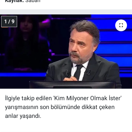
Kaynak:
Sabah
Gündem Özel
1 / 9
Günün görüntüsü
Haber
İlan
Kimdir
Koronavirüs
İlgiyle takip edilen 'Kim Milyoner Olmak İster'
Kültür Sanat
yarışmasının son bölümünde dikkat çeken
anlar yaşandı.
Ne demişti