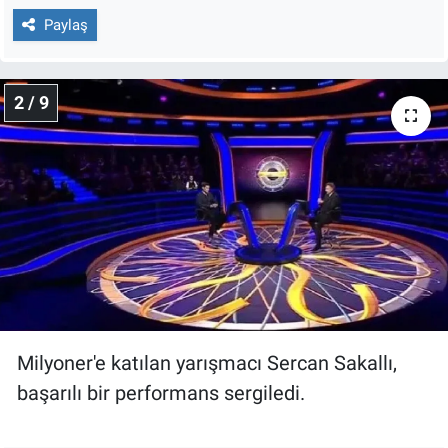
Nedir
Paylaş
Popüler
2 / 9
Programlar
Sağlık
Spor
Teknoloji
Türkiye'nin Geleceği
Milyoner'e katılan yarışmacı Sercan Sakallı,
Türkiye'nin Gündemi
başarılı bir performans sergiledi.
Yerel Gündem