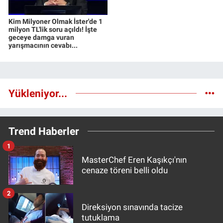
Kim Milyoner Olmak İster'de 1
milyon TL'lik soru açıldı! İşte
geceye damga vuran
yarışmacının cevabı...
Yükleniyor...
Trend Haberler
1
MasterChef Eren Kaşıkçı'nın
cenaze töreni belli oldu
2
Direksiyon sınavında tacize
tutuklama