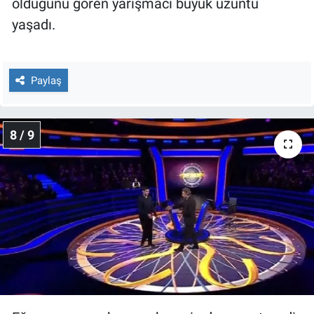
olduğunu gören yarışmacı büyük üzüntü
yaşadı.
Paylaş
8 / 9