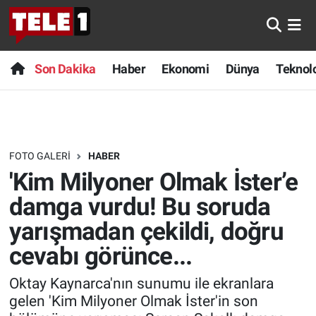
Anında Manşet
Son Dakika
Nöbetçi Eczaneler
Son Dakika
Haber
Ekonomi
Dünya
Teknolo
Başka Sohbetler
Haber
Hava Durumu
Belgesel
Ekonomi
Namaz Vakitleri
FOTO GALERI
HABER
Bilim turu
Dünya
Trafik Durumu
'Kim Milyoner Olmak İster’e
Bilim ve Teknoloji Evreni
Teknoloji
Süper Lig Puan Durumu ve Fikstür
damga vurdu! Bu soruda
yarışmadan çekildi, doğru
Doğa Konuşuyor
Sağlık
Tüm Manşetler
cevabı görünce...
Dünya
Spor
Son Dakika Haberleri
Oktay Kaynarca'nın sunumu ile ekranlara
gelen 'Kim Milyoner Olmak İster'in son
Ege Saati
Yayın Akışı
Haber Arşivi