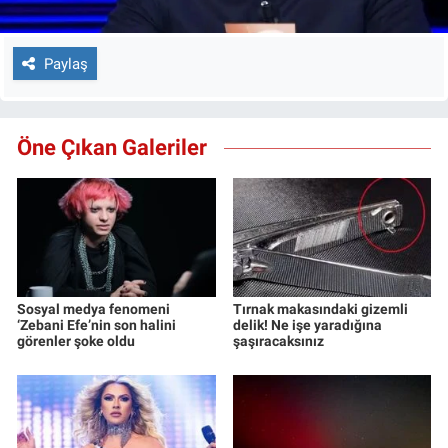
Paylaş
Öne Çıkan Galeriler
Sosyal medya fenomeni
Tırnak makasındaki gizemli
‘Zebani Efe’nin son halini
delik! Ne işe yaradığına
görenler şoke oldu
şaşıracaksınız