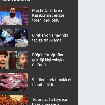
MasterChef Eren
Kaşıkçı'nın cenaze
töreni belli oldu
Direksiyon sınavında
tacize tutuklama
Düğün fotoğraflarını
çektiği kişi vahşice
öldürdü!
9 üründe tek tırnaklı eti
tespit edildi
Terörsüz Türkiye için
hazırlanan yasa