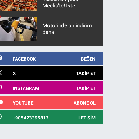
Meclis'te! İşte
maddeler
Motorinde bir indirim
daha
FACEBOOK
BEĞEN
X
TAKIP ET
INSTAGRAM
TAKIP ET
YOUTUBE
ABONE OL
+905423395813
İLETIŞIM