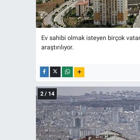
Nedir
Popüler
Programlar
Ev sahibi olmak isteyen birçok vatan
araştırılıyor.
Sağlık
Spor
Teknoloji
2 / 14
Türkiye'nin Geleceği
Türkiye'nin Gündemi
Yerel Gündem