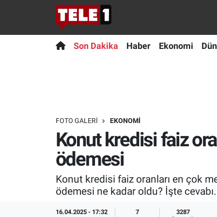
Anında Manşet
Son Dakika
Nöbetçi Eczaneler
Son Dakika
Haber
Ekonomi
Dün
Başka Sohbetler
Haber
Hava Durumu
Belgesel
Ekonomi
Namaz Vakitleri
Bilim turu
Dünya
Trafik Durumu
FOTO GALERI
EKONOMI
Konut kredisi faiz ora
Bilim ve Teknoloji Evreni
Teknoloji
Süper Lig Puan Durumu ve Fikstür
ödemesi
Doğa Konuşuyor
Sağlık
Tüm Manşetler
Konut kredisi faiz oranları en çok m
Dünya
Spor
Son Dakika Haberleri
ödemesi ne kadar oldu? İşte cevabı.
Ege Saati
Yayın Akışı
Haber Arşivi
16.04.2025 - 17:32
7
3287