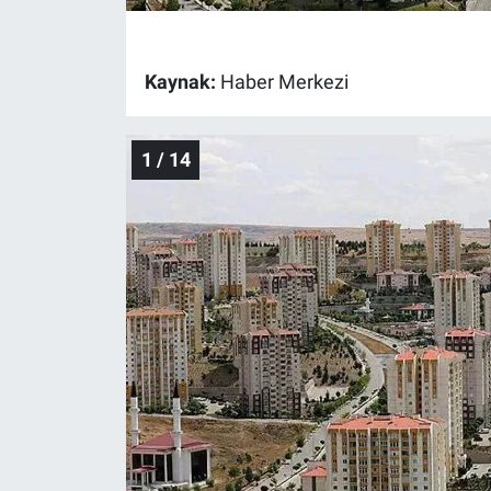
Gündem Özel
Kaynak:
Haber Merkezi
Günün görüntüsü
1 / 14
Haber
İlan
Kimdir
Koronavirüs
Kültür Sanat
Ne demişti