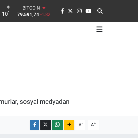
DOLAR
°
10
45,43620
0.02
EURO
53,38690
0.19
STERLİN
61,60380
0.18
G.ALTIN
6862,09000
0.19
BİST100
14.598,00
0
BITCOIN
79.591,74
-1.82
murlar, sosyal medyadan
-
+
A
A