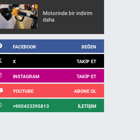
Motorinde bir indirim
daha
FACEBOOK
BEĞEN
X
TAKIP ET
INSTAGRAM
TAKIP ET
YOUTUBE
ABONE OL
+905423395813
İLETIŞIM