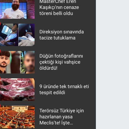
MasterChef Eren
Kaşıkçı'nın cenaze
töreni belli oldu
Direksiyon sınavında
tacize tutuklama
Düğün fotoğraflarını
çektiği kişi vahşice
öldürdü!
9 üründe tek tırnaklı eti
tespit edildi
Terörsüz Türkiye için
hazırlanan yasa
Meclis'te! İşte
maddeler