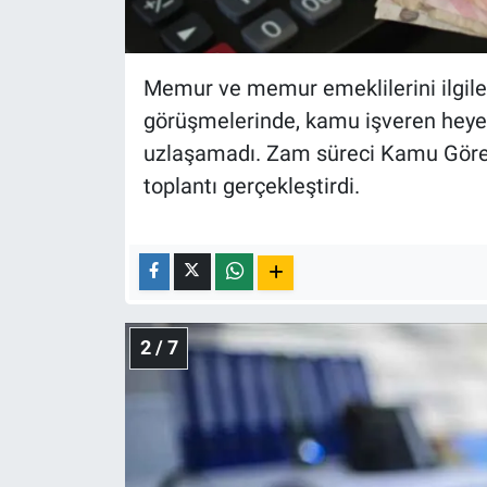
Nedir
Popüler
Memur ve memur emeklilerini ilgi
Programlar
görüşmelerinde, kamu işveren heye
uzlaşamadı. Zam süreci Kamu Görevl
Sağlık
toplantı gerçekleştirdi.
Spor
Teknoloji
Türkiye'nin Geleceği
2 / 7
Türkiye'nin Gündemi
Yerel Gündem