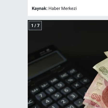
Kaynak:
Haber Merkezi
Gündem Özel
Günün görüntüsü
1 / 7
Haber
İlan
Kimdir
Koronavirüs
Kültür Sanat
Ne demişti