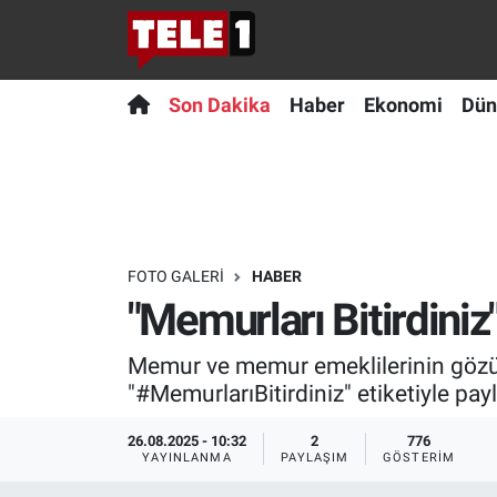
Anında Manşet
Son Dakika
Nöbetçi Eczaneler
Son Dakika
Haber
Ekonomi
Dün
Başka Sohbetler
Haber
Hava Durumu
Belgesel
Ekonomi
Namaz Vakitleri
Bilim turu
Dünya
Trafik Durumu
FOTO GALERI
HABER
"Memurları Bitirdiniz
Bilim ve Teknoloji Evreni
Teknoloji
Süper Lig Puan Durumu ve Fikstür
Memur ve memur emeklilerinin gözü
Doğa Konuşuyor
Sağlık
Tüm Manşetler
"#MemurlarıBitirdiniz" etiketiyle payl
Dünya
Spor
Son Dakika Haberleri
26.08.2025 - 10:32
2
776
YAYINLANMA
PAYLAŞIM
GÖSTERIM
Ege Saati
Yayın Akışı
Haber Arşivi