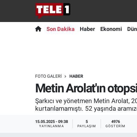
Anında Manşet
Son Dakika
Nöbetçi Eczaneler
Son Dakika
Haber
Ekonomi
Dün
Başka Sohbetler
Haber
Hava Durumu
Belgesel
Ekonomi
Namaz Vakitleri
Bilim turu
Dünya
Trafik Durumu
FOTO GALERI
HABER
Metin Arolat'ın otopsi
Bilim ve Teknoloji Evreni
Teknoloji
Süper Lig Puan Durumu ve Fikstür
Şarkıcı ve yönetmen Metin Arolat, 2
Doğa Konuşuyor
Sağlık
Tüm Manşetler
kurtarılamamıştı. 52 yaşında aramızd
Dünya
Spor
Son Dakika Haberleri
15.05.2025 - 09:38
5
4976
YAYINLANMA
PAYLAŞIM
GÖSTERIM
Ege Saati
Yayın Akışı
Haber Arşivi