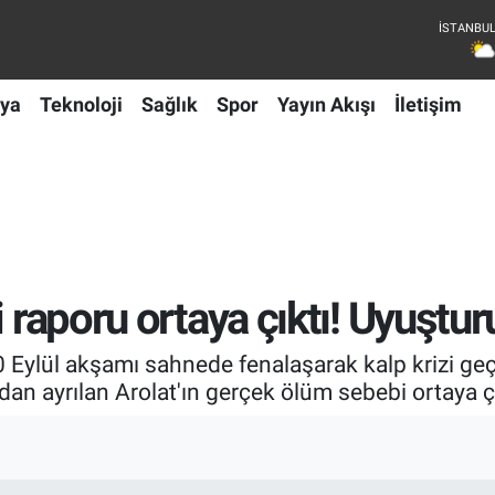
ya
Teknoloji
Sağlık
Spor
Yayın Akışı
İletişim
 raporu ortaya çıktı! Uyuştur
0 Eylül akşamı sahnede fenalaşarak kalp krizi g
an ayrılan Arolat'ın gerçek ölüm sebebi ortaya çı