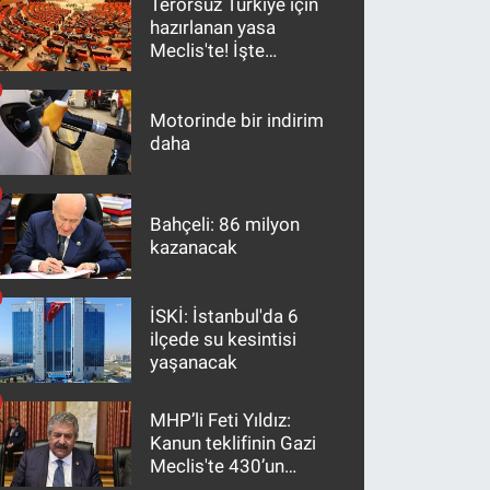
Terörsüz Türkiye için
hazırlanan yasa
Meclis'te! İşte
maddeler
Motorinde bir indirim
daha
Bahçeli: 86 milyon
kazanacak
İSKİ: İstanbul'da 6
ilçede su kesintisi
yaşanacak
MHP’li Feti Yıldız:
Kanun teklifinin Gazi
Meclis'te 430’un
üzerinde bir kabulle