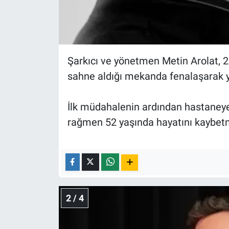
Nedir
Popüler
Programlar
Şarkıcı ve yönetmen Metin Arolat, 2
sahne aldığı mekanda fenalaşarak ye
Sağlık
İlk müdahalenin ardından hastaneye
Spor
rağmen 52 yaşında hayatını kaybetm
Teknoloji
Türkiye'nin Geleceği
Türkiye'nin Gündemi
2 / 4
Yerel Gündem