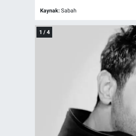
Kaynak:
Sabah
Gündem Özel
Günün görüntüsü
1 / 4
Haber
İlan
Kimdir
Koronavirüs
Kültür Sanat
Ne demişti