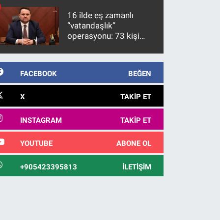
kanunlaşacağı
16 ilde eş zamanlı
görülmektedir
“vatandaşlık”
operasyonu: 73 kişi
gözaltına alındı
FACEBOOK
BEĞEN
X
TAKIP ET
INSTAGRAM
TAKIP ET
YOUTUBE
ABONE OL
+905423395813
İLETIŞIM