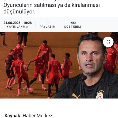
Oyuncuların satılması ya da kiralanması
Ege'den Esintiler
İletişim
düşünülüyor.
Eğitim
24.06.2025 - 10:28
1
1464
YAYINLANMA
PAYLAŞIM
GÖSTERIM
Eğlence
Ekonomi
Forum
Gerçeğin İzinde
Gün Başlıyor
Gün Bitiyor
Kaynak:
Haber Merkezi
Gün Ortası