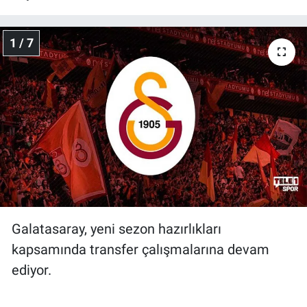
Gündem Özel
1 / 7
Günün görüntüsü
Haber
İlan
Kimdir
Koronavirüs
Galatasaray, yeni sezon hazırlıkları
Kültür Sanat
kapsamında transfer çalışmalarına devam
ediyor.
Ne demişti