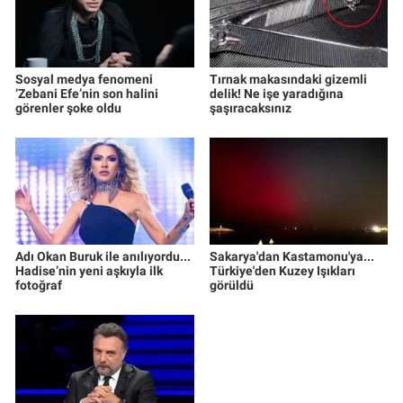
Sosyal medya fenomeni
Tırnak makasındaki gizemli
‘Zebani Efe’nin son halini
delik! Ne işe yaradığına
görenler şoke oldu
şaşıracaksınız
Adı Okan Buruk ile anılıyordu...
Sakarya'dan Kastamonu'ya...
Hadise’nin yeni aşkıyla ilk
Türkiye'den Kuzey Işıkları
fotoğraf
görüldü