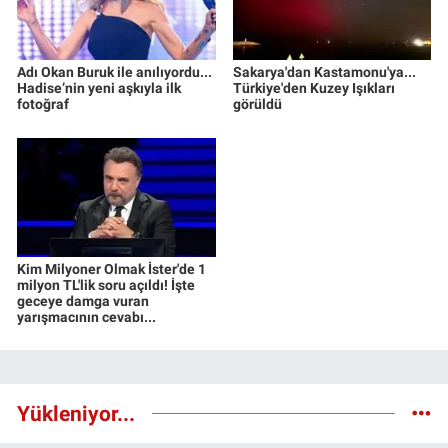
Adı Okan Buruk ile anılıyordu...
Sakarya'dan Kastamonu'ya...
Hadise’nin yeni aşkıyla ilk
Türkiye'den Kuzey Işıkları
fotoğraf
görüldü
Kim Milyoner Olmak İster'de 1
milyon TL'lik soru açıldı! İşte
geceye damga vuran
yarışmacının cevabı...
Yükleniyor...