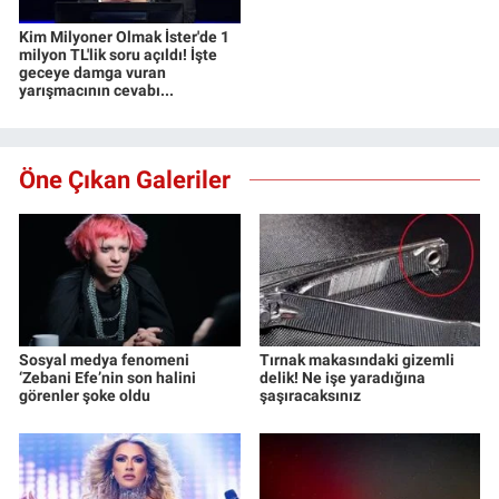
Kim Milyoner Olmak İster'de 1
milyon TL'lik soru açıldı! İşte
geceye damga vuran
yarışmacının cevabı...
Öne Çıkan Galeriler
Sosyal medya fenomeni
Tırnak makasındaki gizemli
‘Zebani Efe’nin son halini
delik! Ne işe yaradığına
görenler şoke oldu
şaşıracaksınız