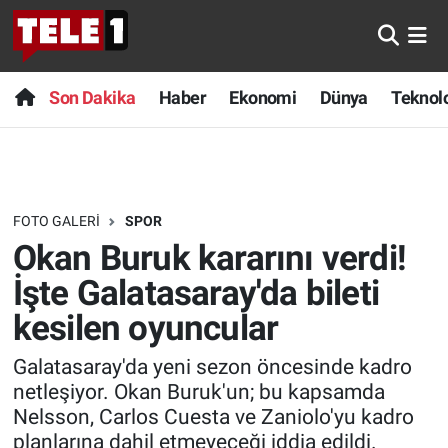
Anında Manşet
Son Dakika
Nöbetçi Eczaneler
Son Dakika
Haber
Ekonomi
Dünya
Teknolo
Başka Sohbetler
Haber
Hava Durumu
Belgesel
Ekonomi
Namaz Vakitleri
FOTO GALERI
SPOR
Bilim turu
Dünya
Trafik Durumu
Okan Buruk kararını verdi!
Bilim ve Teknoloji Evreni
Teknoloji
Süper Lig Puan Durumu ve Fikstür
İşte Galatasaray'da bileti
kesilen oyuncular
Doğa Konuşuyor
Sağlık
Tüm Manşetler
Galatasaray'da yeni sezon öncesinde kadro
Dünya
Spor
Son Dakika Haberleri
netleşiyor. Okan Buruk'un; bu kapsamda
Nelsson, Carlos Cuesta ve Zaniolo'yu kadro
Ege Saati
Yayın Akışı
Haber Arşivi
planlarına dahil etmeyeceği iddia edildi.