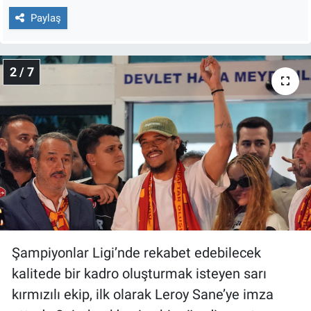
Nedir
Paylaş
Popüler
2 / 7
Programlar
Sağlık
Spor
Teknoloji
Türkiye'nin Geleceği
Şampiyonlar Ligi’nde rekabet edebilecek
Türkiye'nin Gündemi
kalitede bir kadro oluşturmak isteyen sarı
Yerel Gündem
kırmızılı ekip, ilk olarak Leroy Sane’ye imza