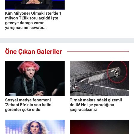
Kim Milyoner Olmak İster'de 1
milyon TL'lik soru açıldı! İşte
geceye damga vuran
yarışmacının cevabı...
Öne Çıkan Galeriler
Sosyal medya fenomeni
Tırnak makasındaki gizemli
‘Zebani Efe’nin son halini
delik! Ne işe yaradığına
görenler şoke oldu
şaşıracaksınız