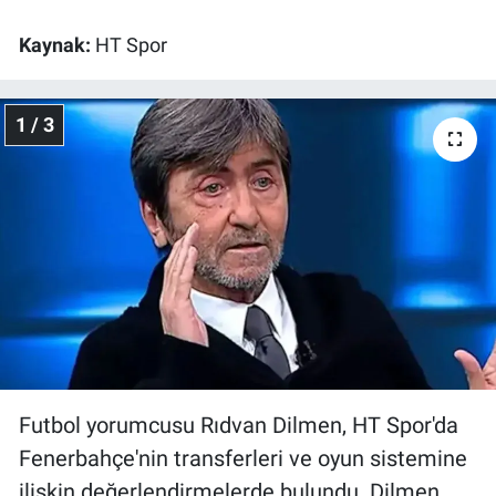
Kaynak:
HT Spor
Gündem Özel
Günün görüntüsü
1 / 3
Haber
İlan
Kimdir
Koronavirüs
Kültür Sanat
Futbol yorumcusu Rıdvan Dilmen, HT Spor'da
Ne demişti
Fenerbahçe'nin transferleri ve oyun sistemine
ilişkin değerlendirmelerde bulundu. Dilmen,