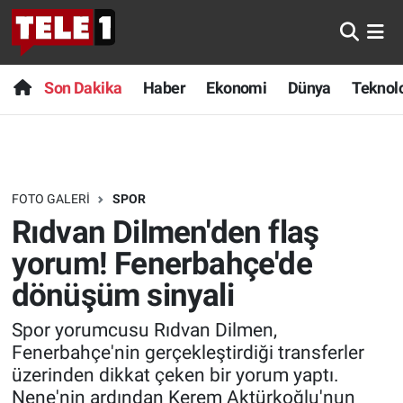
Anında Manşet
Son Dakika
Nöbetçi Eczaneler
Son Dakika
Haber
Ekonomi
Dünya
Teknolo
Başka Sohbetler
Haber
Hava Durumu
Belgesel
Ekonomi
Namaz Vakitleri
FOTO GALERI
SPOR
Bilim turu
Dünya
Trafik Durumu
Rıdvan Dilmen'den flaş
Bilim ve Teknoloji Evreni
Teknoloji
Süper Lig Puan Durumu ve Fikstür
yorum! Fenerbahçe'de
dönüşüm sinyali
Doğa Konuşuyor
Sağlık
Tüm Manşetler
Spor yorumcusu Rıdvan Dilmen,
Dünya
Spor
Son Dakika Haberleri
Fenerbahçe'nin gerçekleştirdiği transferler
üzerinden dikkat çeken bir yorum yaptı.
Ege Saati
Yayın Akışı
Haber Arşivi
Nene'nin ardından Kerem Aktürkoğlu'nun