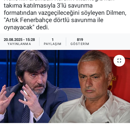
takıma katılmasıyla 3'lü savunma
Ege'den Esintiler
İletişim
formatından vazgeçileceğini söyleyen Dilmen,
"Artık Fenerbahçe dörtlü savunma ile
Eğitim
oynayacak" dedi.
Eğlence
20.08.2025 - 15:28
1
819
YAYINLANMA
PAYLAŞIM
GÖSTERIM
Ekonomi
Forum
Gerçeğin İzinde
Gün Başlıyor
Gün Bitiyor
Gün Ortası