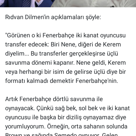
Yerel Yaşam
Rıdvan Dilmen'in açıklamaları şöyle:
Canlı Yayın
"Görünen o ki Fenerbahçe iki kanat oyuncusu
transfer edecek: Biri Nene, diğeri de Kerem
diyelim... Bu transferler gerçekleşirse üçlü
savunma dönemi kapanır. Nene geldi, Kerem
veya herhangi bir isim de gelirse üçlü diye bir
formatı kalmadı demektir Fenerbahçe'nin.
Artık Fenerbahçe dörtlü savunma ile
oynayacak. Çünkü sağ bek, sol bek ve iki kanat
oyuncusu ile başka bir diziliş oynayamaz diye
yorumluyorum. Örneğin, orta sahanın solunda
Brown ve sağında Semedo oynuyor. Gelen