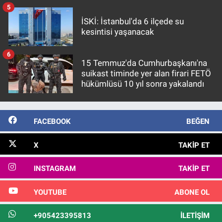
5
İSKİ: İstanbul'da 6 ilçede su
kesintisi yaşanacak
6
15 Temmuz'da Cumhurbaşkanı'na
suikast timinde yer alan firari FETÖ
hükümlüsü 10 yıl sonra yakalandı
FACEBOOK
BEĞEN
X
TAKIP ET
INSTAGRAM
TAKIP ET
YOUTUBE
ABONE OL
+905423395813
İLETIŞIM