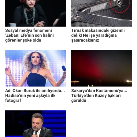
Sosyal medya fenomeni
Tırnak makasındaki gizemli
‘Zebani Efe’nin son halini
delik! Ne işe yaradığına
görenler şoke oldu
şaşıracaksınız
Adı Okan Buruk ile anılıyordu...
Sakarya'dan Kastamonu'ya...
Hadise’nin yeni aşkıyla ilk
Türkiye'den Kuzey Işıkları
fotoğraf
görüldü