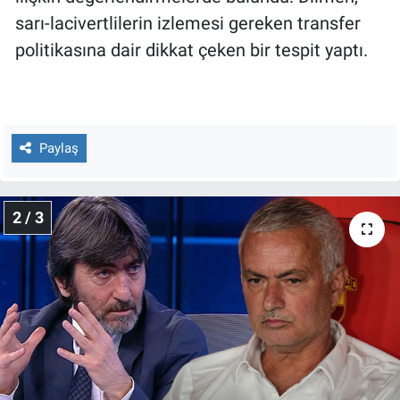
Nedir
sarı-lacivertlilerin izlemesi gereken transfer
politikasına dair dikkat çeken bir tespit yaptı.
Popüler
Programlar
Sağlık
Paylaş
Spor
2 / 3
Teknoloji
Türkiye'nin Geleceği
Türkiye'nin Gündemi
Yerel Gündem