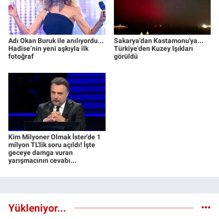
Adı Okan Buruk ile anılıyordu...
Sakarya'dan Kastamonu'ya...
Hadise’nin yeni aşkıyla ilk
Türkiye'den Kuzey Işıkları
fotoğraf
görüldü
Kim Milyoner Olmak İster'de 1
milyon TL'lik soru açıldı! İşte
geceye damga vuran
yarışmacının cevabı...
Yükleniyor...