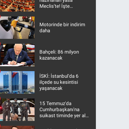
hazırlanan yasa
Meclis'te! İşte
maddeler
Motorinde bir indirim
daha
Bahçeli: 86 milyon
kazanacak
İSKİ: İstanbul'da 6
ilçede su kesintisi
yaşanacak
15 Temmuz'da
Cumhurbaşkanı'na
suikast timinde yer alan
firari FETÖ hükümlüsü
10 yıl sonra yakalandı