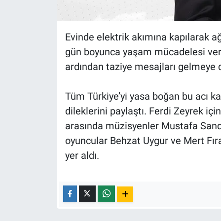
Nedir
Popüler
Evinde elektrik akımına kapılarak ağ
gün boyunca yaşam mücadelesi veren
Programlar
ardından taziye mesajları gelmeye 
Sağlık
Tüm Türkiye’yi yasa boğan bu acı kay
Spor
dileklerini paylaştı. Ferdi Zeyrek iç
arasında müzisyenler Mustafa Sandal
Teknoloji
oyuncular Behzat Uygur ve Mert Fır
yer aldı.
Türkiye'nin Geleceği
Türkiye'nin Gündemi
Yerel Gündem