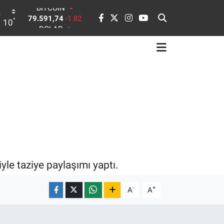
DOLAR
°
10
45,43620
0.02
EURO
53,38690
0.19
STERLİN
61,60380
0.18
G.ALTIN
6862,09000
0.19
BİST100
14.598,00
0
BITCOIN
79.591,74
-1.82
le taziye paylaşımı yaptı.
-
+
A
A