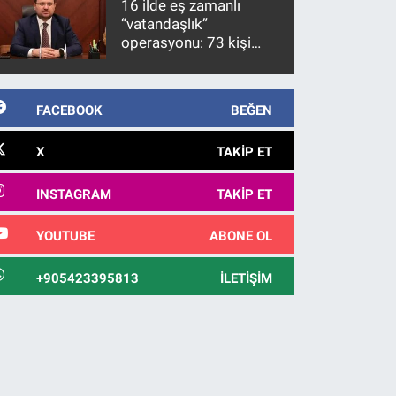
16 ilde eş zamanlı
“vatandaşlık”
operasyonu: 73 kişi
gözaltına alındı
FACEBOOK
BEĞEN
X
TAKIP ET
INSTAGRAM
TAKIP ET
YOUTUBE
ABONE OL
+905423395813
İLETIŞIM