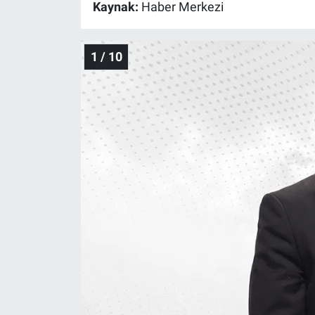
Kaynak:
Haber Merkezi
Gündem Özel
1 / 10
Günün görüntüsü
Haber
İlan
Kimdir
Koronavirüs
Kültür Sanat
Ne demişti