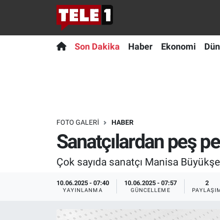
Anında Manşet
Son Dakika
Nöbetçi Eczaneler
Son Dakika
Haber
Ekonomi
Dün
Başka Sohbetler
Haber
Hava Durumu
Belgesel
Ekonomi
Namaz Vakitleri
Bilim turu
Dünya
Trafik Durumu
FOTO GALERI
HABER
Sanatçılardan peş pe
Bilim ve Teknoloji Evreni
Teknoloji
Süper Lig Puan Durumu ve Fikstür
Çok sayıda sanatçı Manisa Büyükşehir
Doğa Konuşuyor
Sağlık
Tüm Manşetler
10.06.2025 - 07:40
10.06.2025 - 07:57
2
Dünya
Spor
Son Dakika Haberleri
YAYINLANMA
GÜNCELLEME
PAYLAŞI
Ege Saati
Yayın Akışı
Haber Arşivi