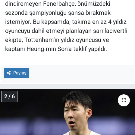
Nedir
dindiremeyen Fenerbahçe, önümüzdeki
sezonda şampiyonluğu şansa bırakmak
Popüler
istemiyor. Bu kapsamda, takıma en az 4 yıldız
oyuncuyu dahil etmeyi planlayan sarı lacivertli
Programlar
ekipte, Tottenham'ın yıldız oyuncusu ve
Sağlık
kaptanı Heung-min Son'a teklif yapıldı.
Spor
Paylaş
Teknoloji
Türkiye'nin Geleceği
2 / 6
Türkiye'nin Gündemi
Yerel Gündem