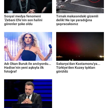
Sosyal medya fenomeni
Tırnak makasındaki gizemli
‘Zebani Efe’nin son halini
delik! Ne işe yaradığına
görenler şoke oldu
şaşıracaksınız
Adı Okan Buruk ile anılıyordu...
Sakarya'dan Kastamonu'ya...
Hadise’nin yeni aşkıyla ilk
Türkiye'den Kuzey Işıkları
fotoğraf
görüldü