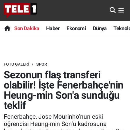
Anında Manşet
Son Dakika
Nöbetçi Eczaneler
Son Dakika
Haber
Ekonomi
Dünya
Teknolo
Başka Sohbetler
Haber
Hava Durumu
Belgesel
Ekonomi
Namaz Vakitleri
FOTO GALERI
SPOR
Bilim turu
Dünya
Trafik Durumu
Sezonun flaş transferi
Bilim ve Teknoloji Evreni
Teknoloji
Süper Lig Puan Durumu ve Fikstür
olabilir! İşte Fenerbahçe'nin
Heung-min Son'a sunduğu
Doğa Konuşuyor
Sağlık
Tüm Manşetler
teklif
Dünya
Spor
Son Dakika Haberleri
Fenerbahçe, Jose Mourinho'nun eski
öğrencisi Heung-min Son'u kadrosuna
Ege Saati
Yayın Akışı
Haber Arşivi