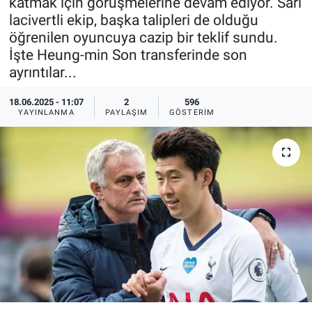
katmak için görüşmelerine devam ediyor. Sarı
lacivertli ekip, başka talipleri de olduğu
Ege'den Esintiler
İletişim
öğrenilen oyuncuya cazip bir teklif sundu.
İşte Heung-min Son transferinde son
Eğitim
ayrıntılar...
Eğlence
18.06.2025 - 11:07
2
596
YAYINLANMA
PAYLAŞIM
GÖSTERIM
Ekonomi
Forum
Gerçeğin İzinde
Gün Başlıyor
Gün Bitiyor
Gün Ortası