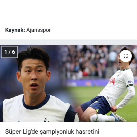
Gündem Özel
Günün görüntüsü
Kaynak:
Ajansspor
Haber
1 / 6
İlan
Kimdir
Koronavirüs
Kültür Sanat
Ne demişti
Süper Lig'de şampiyonluk hasretini