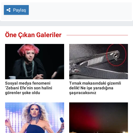
Paylaş
Öne Çıkan Galeriler
Sosyal medya fenomeni
Tırnak makasındaki gizemli
‘Zebani Efe’nin son halini
delik! Ne işe yaradığına
görenler şoke oldu
şaşıracaksınız