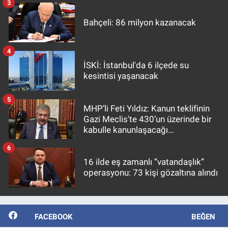
3
Bahçeli: 86 milyon kazanacak
4
İSKİ: İstanbul'da 6 ilçede su
kesintisi yaşanacak
5
MHP’li Feti Yıldız: Kanun teklifinin
Gazi Meclis'te 430’un üzerinde bir
kabulle kanunlaşacağı
görülmektedir
6
16 ilde eş zamanlı “vatandaşlık”
operasyonu: 73 kişi gözaltına alındı
FACEBOOK
BEĞEN