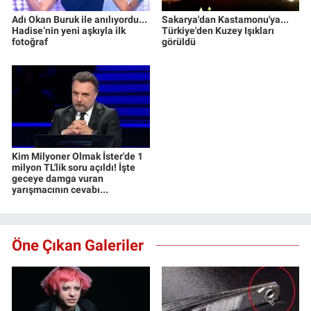
Adı Okan Buruk ile anılıyordu...
Sakarya'dan Kastamonu'ya...
Hadise’nin yeni aşkıyla ilk
Türkiye'den Kuzey Işıkları
fotoğraf
görüldü
Kim Milyoner Olmak İster'de 1
milyon TL'lik soru açıldı! İşte
geceye damga vuran
yarışmacının cevabı...
Öne Çıkan Galeriler