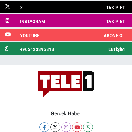
X
TAKIP ET
INSTAGRAM
TAKIP ET
YOUTUBE
ABONE OL
+905423395813
İLETIŞIM
Gerçek Haber