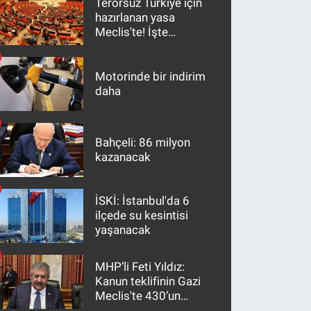
Terörsüz Türkiye için
hazırlanan yasa
Meclis'te! İşte
maddeler
Motorinde bir indirim
daha
Bahçeli: 86 milyon
kazanacak
İSKİ: İstanbul'da 6
ilçede su kesintisi
yaşanacak
MHP’li Feti Yıldız:
Kanun teklifinin Gazi
Meclis'te 430’un
üzerinde bir kabulle