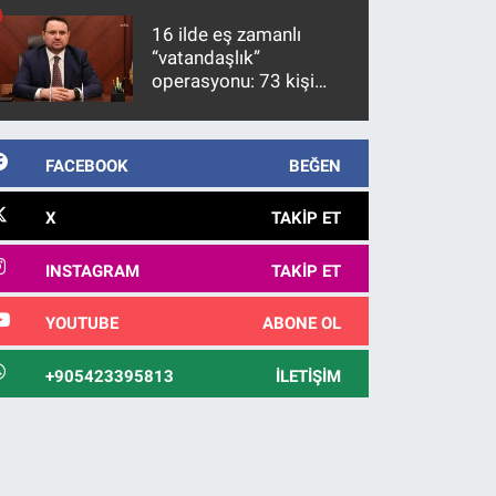
kanunlaşacağı
16 ilde eş zamanlı
görülmektedir
“vatandaşlık”
operasyonu: 73 kişi
gözaltına alındı
FACEBOOK
BEĞEN
X
TAKIP ET
INSTAGRAM
TAKIP ET
YOUTUBE
ABONE OL
+905423395813
İLETIŞIM