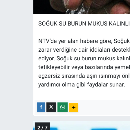
Nedir
Popüler
SOĞUK SU BURUN MUKUS KALINLIĞ
Programlar
NTV’de yer alan habere göre; Soğuk s
Sağlık
zarar verdiğine dair iddiaları dest
ediyor. Soğuk su burun mukus kalınlı
Spor
tetikleyebilir veya bazılarında yemek
egzersiz sırasında aşırı ısınmayı ö
Teknoloji
yardımcı olma gibi faydalar sunar.
Türkiye'nin Geleceği
Türkiye'nin Gündemi
Yerel Gündem
2 / 7