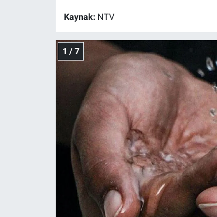
Kaynak:
NTV
Gündem Özel
Günün görüntüsü
1 / 7
Haber
İlan
Kimdir
Koronavirüs
Kültür Sanat
Ne demişti