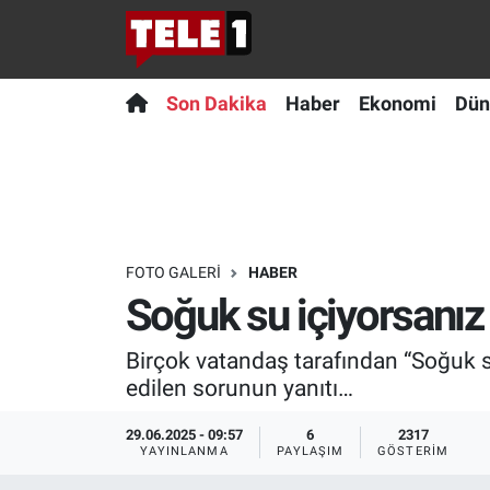
Anında Manşet
Son Dakika
Nöbetçi Eczaneler
Son Dakika
Haber
Ekonomi
Dün
Başka Sohbetler
Haber
Hava Durumu
Belgesel
Ekonomi
Namaz Vakitleri
Bilim turu
Dünya
Trafik Durumu
FOTO GALERI
HABER
Soğuk su içiyorsanız 
Bilim ve Teknoloji Evreni
Teknoloji
Süper Lig Puan Durumu ve Fikstür
Birçok vatandaş tarafından “Soğuk su
Doğa Konuşuyor
Sağlık
Tüm Manşetler
edilen sorunun yanıtı…
Dünya
Spor
Son Dakika Haberleri
29.06.2025 - 09:57
6
2317
YAYINLANMA
PAYLAŞIM
GÖSTERIM
Ege Saati
Yayın Akışı
Haber Arşivi