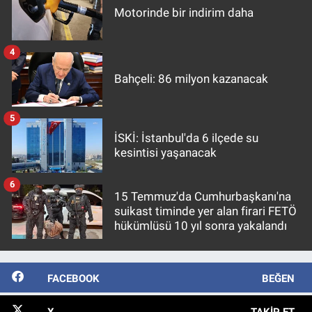
Motorinde bir indirim daha
4
Bahçeli: 86 milyon kazanacak
5
İSKİ: İstanbul'da 6 ilçede su
kesintisi yaşanacak
6
15 Temmuz'da Cumhurbaşkanı'na
suikast timinde yer alan firari FETÖ
hükümlüsü 10 yıl sonra yakalandı
FACEBOOK
BEĞEN
X
TAKIP ET