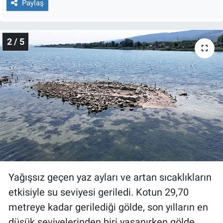
Paylaş
Nedir
Popüler
2 / 5
Programlar
Sağlık
Spor
Teknoloji
Türkiye'nin Geleceği
Yağışsız geçen yaz ayları ve artan sıcaklıkların
Türkiye'nin Gündemi
etkisiyle su seviyesi geriledi. Kotun 29,70
metreye kadar gerilediği gölde, son yılların en
Yerel Gündem
düşük seviyelerinden biri yaşanırken gölde