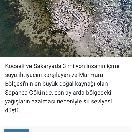
Gündem Özel
Günün görüntüsü
Haber
İlan
Kocaeli ve Sakarya'da 3 milyon insanın içme
Kimdir
suyu ihtiyacını karşılayan ve Marmara
Bölgesi'nin en büyük doğal kaynağı olan
Koronavirüs
Sapanca Gölü'nde, son aylarda bölgedeki
yağışların azalması nedeniyle su seviyesi
Kültür Sanat
düştü.
Ne demişti