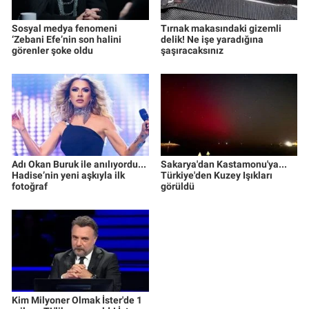
Sosyal medya fenomeni
Tırnak makasındaki gizemli
‘Zebani Efe’nin son halini
delik! Ne işe yaradığına
görenler şoke oldu
şaşıracaksınız
Adı Okan Buruk ile anılıyordu...
Sakarya'dan Kastamonu'ya...
Hadise’nin yeni aşkıyla ilk
Türkiye'den Kuzey Işıkları
fotoğraf
görüldü
Kim Milyoner Olmak İster'de 1