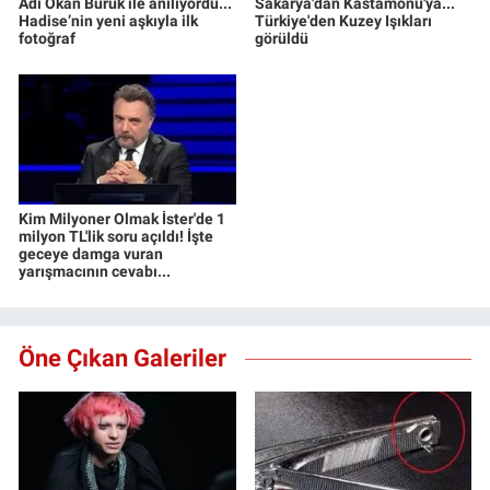
Adı Okan Buruk ile anılıyordu...
Sakarya'dan Kastamonu'ya...
Hadise’nin yeni aşkıyla ilk
Türkiye'den Kuzey Işıkları
fotoğraf
görüldü
Kim Milyoner Olmak İster'de 1
milyon TL'lik soru açıldı! İşte
geceye damga vuran
yarışmacının cevabı...
Öne Çıkan Galeriler