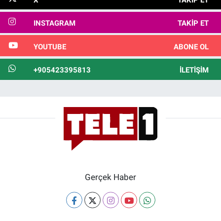
INSTAGRAM
TAKIP ET
YOUTUBE
ABONE OL
+905423395813
İLETIŞIM
Gerçek Haber