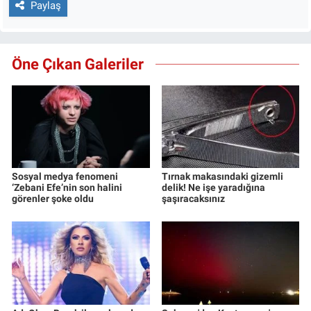
Paylaş
Öne Çıkan Galeriler
Sosyal medya fenomeni
Tırnak makasındaki gizemli
‘Zebani Efe’nin son halini
delik! Ne işe yaradığına
görenler şoke oldu
şaşıracaksınız