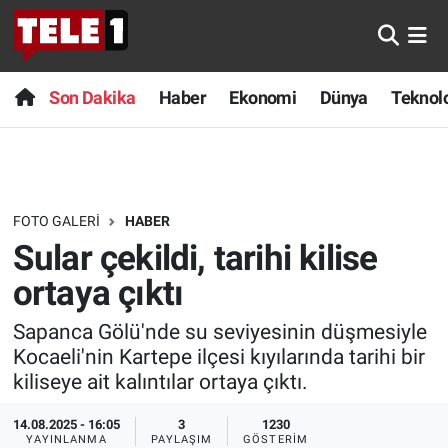
Anında Manşet
Son Dakika
Nöbetçi Eczaneler
Son Dakika
Haber
Ekonomi
Dünya
Teknolo
Başka Sohbetler
Haber
Hava Durumu
Belgesel
Ekonomi
Namaz Vakitleri
FOTO GALERI
HABER
Bilim turu
Dünya
Trafik Durumu
Sular çekildi, tarihi kilise
Bilim ve Teknoloji Evreni
Teknoloji
Süper Lig Puan Durumu ve Fikstür
ortaya çıktı
Sapanca Gölü'nde su seviyesinin düşmesiyle
Doğa Konuşuyor
Sağlık
Tüm Manşetler
Kocaeli'nin Kartepe ilçesi kıyılarında tarihi bir
kiliseye ait kalıntılar ortaya çıktı.
Dünya
Spor
Son Dakika Haberleri
14.08.2025 - 16:05
3
1230
Ege Saati
Yayın Akışı
Haber Arşivi
YAYINLANMA
PAYLAŞIM
GÖSTERIM