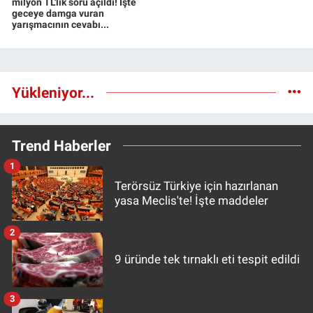
milyon TL'lik soru açıldı! İşte
geceye damga vuran
yarışmacının cevabı...
Yükleniyor...
Trend Haberler
1
Terörsüz Türkiye için hazırlanan
yasa Meclis'te! İşte maddeler
2
9 üründe tek tırnaklı eti tespit edildi
3