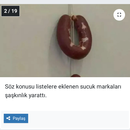
Nedir
2 / 19
Popüler
Programlar
Sağlık
Spor
Teknoloji
Söz konusu listelere eklenen sucuk markaları
Türkiye'nin Geleceği
şaşkınlık yarattı.
Türkiye'nin Gündemi
Paylaş
Yerel Gündem