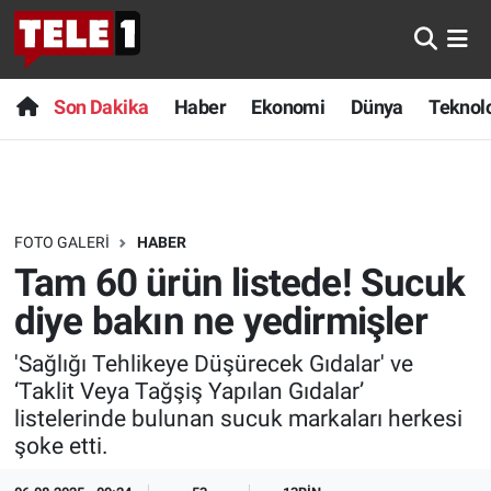
Anında Manşet
Son Dakika
Nöbetçi Eczaneler
Son Dakika
Haber
Ekonomi
Dünya
Teknolo
Başka Sohbetler
Haber
Hava Durumu
Belgesel
Ekonomi
Namaz Vakitleri
FOTO GALERI
HABER
Bilim turu
Dünya
Trafik Durumu
Tam 60 ürün listede! Sucuk
Bilim ve Teknoloji Evreni
Teknoloji
Süper Lig Puan Durumu ve Fikstür
diye bakın ne yedirmişler
'Sağlığı Tehlikeye Düşürecek Gıdalar' ve
Doğa Konuşuyor
Sağlık
Tüm Manşetler
‘Taklit Veya Tağşiş Yapılan Gıdalar’
listelerinde bulunan sucuk markaları herkesi
Dünya
Spor
Son Dakika Haberleri
şoke etti.
Ege Saati
Yayın Akışı
Haber Arşivi