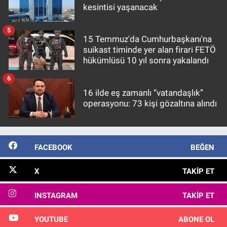
kesintisi yaşanacak
5
15 Temmuz'da Cumhurbaşkanı'na
suikast timinde yer alan firari FETÖ
hükümlüsü 10 yıl sonra yakalandı
6
16 ilde eş zamanlı “vatandaşlık”
operasyonu: 73 kişi gözaltına alındı
FACEBOOK
BEĞEN
X
TAKIP ET
INSTAGRAM
TAKIP ET
YOUTUBE
ABONE OL