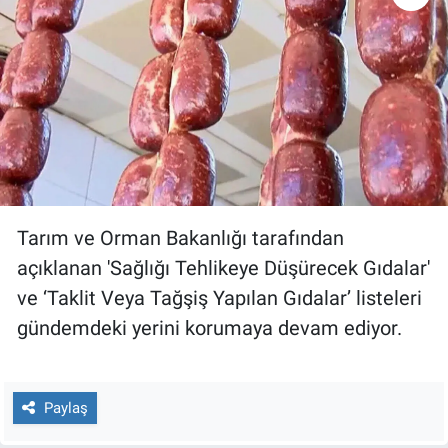
Gündem Özel
Günün görüntüsü
Haber
İlan
Tarım ve Orman Bakanlığı tarafından
Kimdir
açıklanan 'Sağlığı Tehlikeye Düşürecek Gıdalar'
ve ‘Taklit Veya Tağşiş Yapılan Gıdalar’ listeleri
Koronavirüs
gündemdeki yerini korumaya devam ediyor.
Kültür Sanat
Ne demişti
Paylaş