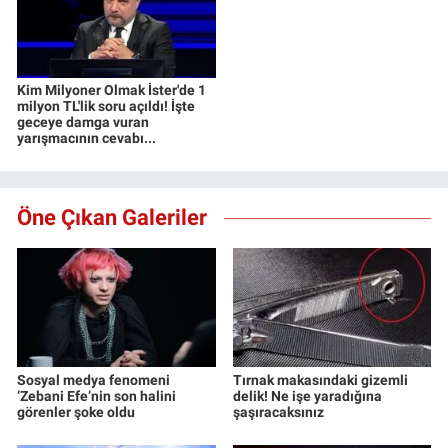
Kim Milyoner Olmak İster'de 1
milyon TL'lik soru açıldı! İşte
geceye damga vuran
yarışmacının cevabı...
Öne Çıkan Galeriler
Sosyal medya fenomeni
Tırnak makasındaki gizemli
‘Zebani Efe’nin son halini
delik! Ne işe yaradığına
görenler şoke oldu
şaşıracaksınız