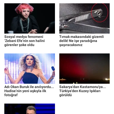
Sosyal medya fenomeni
Tırnak makasındaki gizemli
‘Zebani Efe’nin son halini
delik! Ne işe yaradığına
görenler şoke oldu
şaşıracaksınız
Adı Okan Buruk ile anılıyordu...
Sakarya'dan Kastamonu'ya...
Hadise’nin yeni aşkıyla ilk
Türkiye'den Kuzey Işıkları
fotoğraf
görüldü