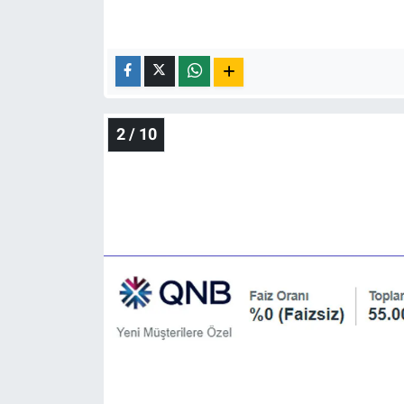
Nedir
Popüler
Programlar
2 / 10
Sağlık
Spor
Teknoloji
Türkiye'nin Geleceği
Türkiye'nin Gündemi
Yerel Gündem