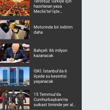
Terörsüz Türkiye için
hazırlanan yasa
Meclis'te! İşte
maddeler
Motorinde bir indirim
daha
Bahçeli: 86 milyon
kazanacak
İSKİ: İstanbul'da 6
ilçede su kesintisi
yaşanacak
15 Temmuz'da
Cumhurbaşkanı'na
suikast timinde yer alan
firari FETÖ hükümlüsü