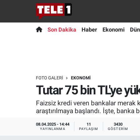
Anında Manşet
Son Dakika
Nöbetçi Eczaneler
Son Dakika
Haber
Ekonomi
Dün
Başka Sohbetler
Haber
Hava Durumu
Belgesel
Ekonomi
Namaz Vakitleri
Bilim turu
Dünya
Trafik Durumu
FOTO GALERI
EKONOMI
Tutar 75 bin TL'ye yük
Bilim ve Teknoloji Evreni
Teknoloji
Süper Lig Puan Durumu ve Fikstür
Faizsiz kredi veren bankalar merak k
Doğa Konuşuyor
Sağlık
Tüm Manşetler
araştırılmaya başlandı. İşte, banka
Dünya
Spor
Son Dakika Haberleri
08.04.2025 - 14:44
11
3430
YAYINLANMA
PAYLAŞIM
GÖSTERIM
Ege Saati
Yayın Akışı
Haber Arşivi