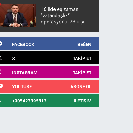
10 yıl sonra yakalandı
16 ilde eş zamanlı
“vatandaşlık”
operasyonu: 73 kişi
gözaltına alındı
FACEBOOK
BEĞEN
X
TAKIP ET
INSTAGRAM
TAKIP ET
YOUTUBE
ABONE OL
+905423395813
İLETIŞIM