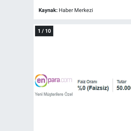
Kaynak:
Haber Merkezi
Gündem Özel
Günün görüntüsü
1 / 10
Haber
İlan
Kimdir
Koronavirüs
Kültür Sanat
Ne demişti