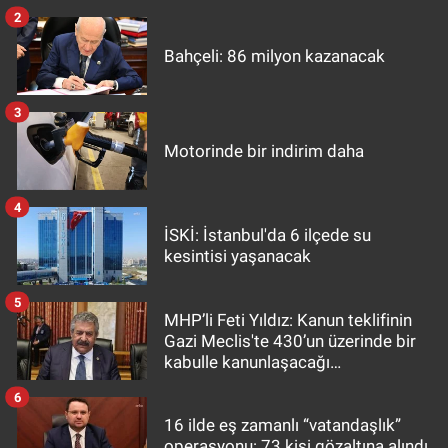
2
Bahçeli: 86 milyon kazanacak
3
Motorinde bir indirim daha
4
İSKİ: İstanbul'da 6 ilçede su
kesintisi yaşanacak
5
MHP’li Feti Yıldız: Kanun teklifinin
Gazi Meclis'te 430’un üzerinde bir
kabulle kanunlaşacağı
görülmektedir
6
16 ilde eş zamanlı “vatandaşlık”
operasyonu: 73 kişi gözaltına alındı