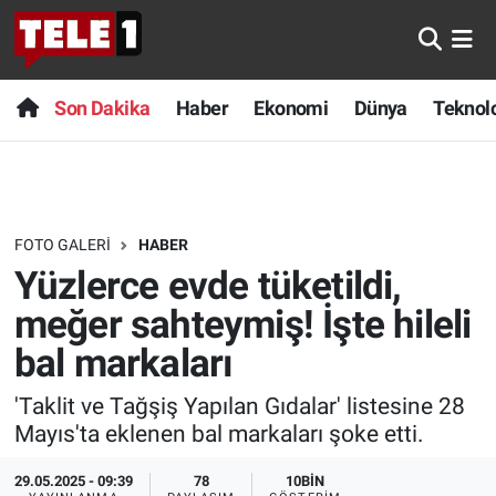
Anında Manşet
Son Dakika
Nöbetçi Eczaneler
Son Dakika
Haber
Ekonomi
Dünya
Teknolo
Başka Sohbetler
Haber
Hava Durumu
Belgesel
Ekonomi
Namaz Vakitleri
FOTO GALERI
HABER
Bilim turu
Dünya
Trafik Durumu
Yüzlerce evde tüketildi,
Bilim ve Teknoloji Evreni
Teknoloji
Süper Lig Puan Durumu ve Fikstür
meğer sahteymiş! İşte hileli
bal markaları
Doğa Konuşuyor
Sağlık
Tüm Manşetler
'Taklit ve Tağşiş Yapılan Gıdalar' listesine 28
Dünya
Spor
Son Dakika Haberleri
Mayıs'ta eklenen bal markaları şoke etti.
Ege Saati
Yayın Akışı
Haber Arşivi
29.05.2025 - 09:39
78
10BIN