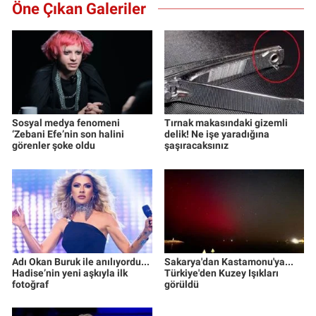
Öne Çıkan Galeriler
Sosyal medya fenomeni
Tırnak makasındaki gizemli
‘Zebani Efe’nin son halini
delik! Ne işe yaradığına
görenler şoke oldu
şaşıracaksınız
Adı Okan Buruk ile anılıyordu...
Sakarya'dan Kastamonu'ya...
Hadise’nin yeni aşkıyla ilk
Türkiye'den Kuzey Işıkları
fotoğraf
görüldü