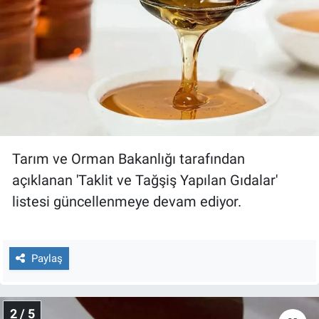
Gündem Özel
Günün görüntüsü
Haber
İlan
Tarım ve Orman Bakanlığı tarafından
Kimdir
açıklanan 'Taklit ve Tağşiş Yapılan Gıdalar'
listesi güncellenmeye devam ediyor.
Koronavirüs
Kültür Sanat
Paylaş
Ne demişti
2 / 5