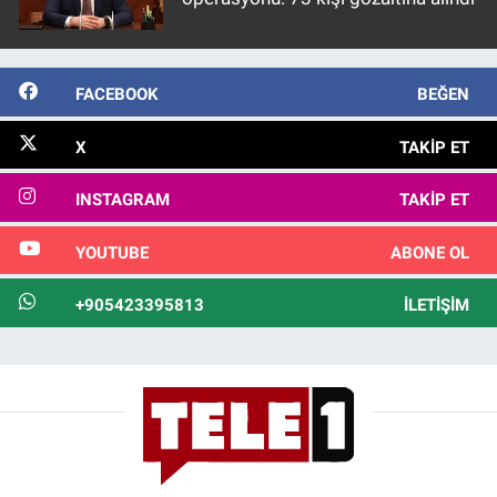
FACEBOOK
BEĞEN
X
TAKIP ET
INSTAGRAM
TAKIP ET
YOUTUBE
ABONE OL
+905423395813
İLETIŞIM