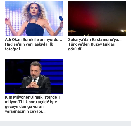
Adı Okan Buruk ile anılıyordu...
Sakarya'dan Kastamonu'ya...
Hadise’nin yeni aşkıyla ilk
Türkiye'den Kuzey Işıkları
fotoğraf
görüldü
Kim Milyoner Olmak İster'de 1
milyon TL'lik soru açıldı! İşte
geceye damga vuran
yarışmacının cevabı...