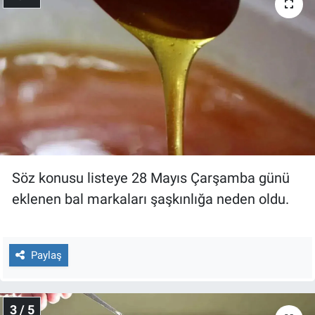
Nedir
Popüler
Programlar
Sağlık
Spor
Söz konusu listeye 28 Mayıs Çarşamba günü
Teknoloji
eklenen bal markaları şaşkınlığa neden oldu.
Türkiye'nin Geleceği
Paylaş
Türkiye'nin Gündemi
Yerel Gündem
3 / 5