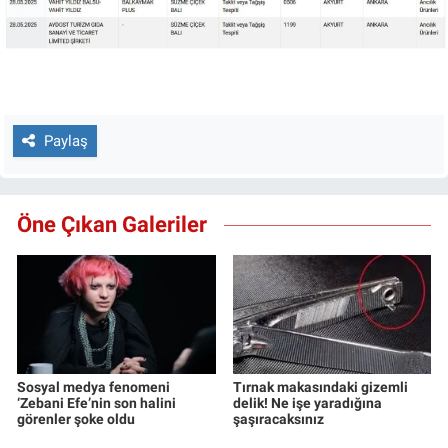
Paylaş
Öne Çıkan Galeriler
Sosyal medya fenomeni
Tırnak makasındaki gizemli
‘Zebani Efe’nin son halini
delik! Ne işe yaradığına
görenler şoke oldu
şaşıracaksınız