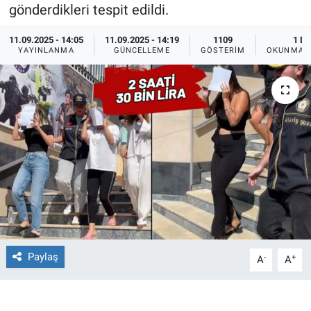
gönderdikleri tespit edildi.
Ege'den Esintiler
İletişim
11.09.2025 - 14:05
11.09.2025 - 14:19
1109
1 DK
YAYINLANMA
GÜNCELLEME
GÖSTERIM
OKUNMA S
Eğitim
Eğlence
Ekonomi
Forum
Gerçeğin İzinde
Gün Başlıyor
Paylaş
-
+
A
A
Gün Bitiyor
Gün Ortası