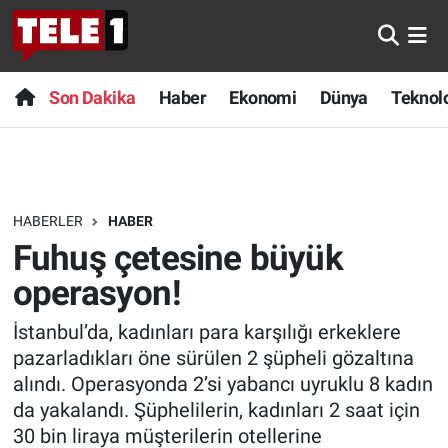
Anında Manşet
Son Dakika
Nöbetçi Eczaneler
Son Dakika
Haber
Ekonomi
Dünya
Teknolo
Başka Sohbetler
Haber
Hava Durumu
Belgesel
Ekonomi
Namaz Vakitleri
HABERLER
HABER
Bilim turu
Dünya
Trafik Durumu
Fuhuş çetesine büyük
Bilim ve Teknoloji Evreni
Teknoloji
Süper Lig Puan Durumu ve Fikstür
operasyon!
İstanbul’da, kadınları para karşılığı erkeklere
Doğa Konuşuyor
Sağlık
Tüm Manşetler
pazarladıkları öne sürülen 2 şüpheli gözaltına
Dünya
Spor
Son Dakika Haberleri
alındı. Operasyonda 2’si yabancı uyruklu 8 kadın
da yakalandı. Şüphelilerin, kadınları 2 saat için
Ege Saati
Yayın Akışı
Haber Arşivi
30 bin liraya müşterilerin otellerine