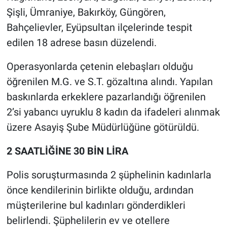
Nedir
Şişli, Ümraniye, Bakırköy, Güngören,
Bahçelievler, Eyüpsultan ilçelerinde tespit
Popüler
edilen 18 adrese basın düzelendi.
Programlar
Operasyonlarda çetenin elebaşları olduğu
öğrenilen M.G. ve S.T. gözaltına alındı. Yapılan
Sağlık
baskınlarda erkeklere pazarlandığı öğrenilen
Spor
2’si yabancı uyruklu 8 kadın da ifadeleri alınmak
üzere Asayiş Şube Müdürlüğüne götürüldü.
Teknoloji
2 SAATLİĞİNE 30 BİN LİRA
Türkiye'nin Geleceği
Polis soruşturmasında 2 şüphelinin kadınlarla
Türkiye'nin Gündemi
önce kendilerinin birlikte olduğu, ardından
müşterilerine bul kadınları gönderdikleri
Yerel Gündem
belirlendi. Şüphelilerin ev ve otellere