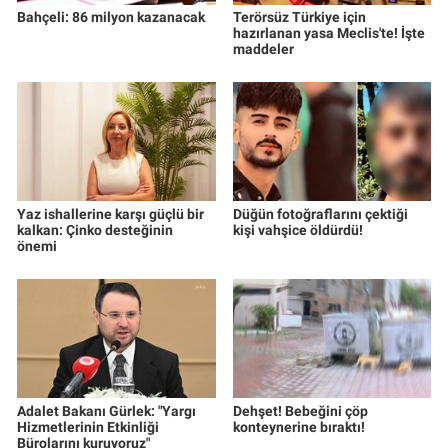
Bahçeli: 86 milyon kazanacak
Terörsüz Türkiye için
hazırlanan yasa Meclis'te! İşte
maddeler
Yaz ishallerine karşı güçlü bir
Düğün fotoğraflarını çektiği
kalkan: Çinko desteğinin
kişi vahşice öldürdü!
önemi
Adalet Bakanı Gürlek: "Yargı
Dehşet! Bebeğini çöp
Hizmetlerinin Etkinliği
konteynerine bıraktı!
Bürolarını kuruyoruz"