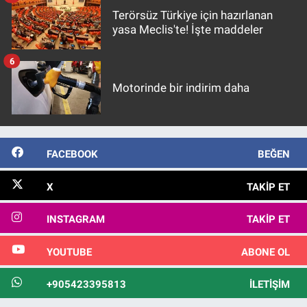
Terörsüz Türkiye için hazırlanan
yasa Meclis'te! İşte maddeler
6
Motorinde bir indirim daha
FACEBOOK
BEĞEN
X
TAKIP ET
INSTAGRAM
TAKIP ET
YOUTUBE
ABONE OL
+905423395813
İLETIŞIM