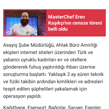
Gündem Özel
MasterChef Eren
Kaşıkçı'nın cenaze töreni
Günün görüntüsü
belli oldu
Haber
Asayiş Şube Müdürlüğü, Ahlak Büro Amirliği
İlan
ekipleri internet siteleri üzerinden Türk ve
yabancı uyruklu kadınları ev ve otellere
Kimdir
göndererek fuhuş yaptırıldığı ihbarı üzerine
Koronavirüs
soruşturma başlattı. Yaklaşık 3 ay süren teknik
ve fiziki takibin ardından kimlikleri ve adresleri
Kültür Sanat
tespit edilen şüphelileri yakalamak için
operasyon yapıldı.
Ne demişti
Kağıthane, Esenyurt, Bağcılar, Sarıyer, Esenler,