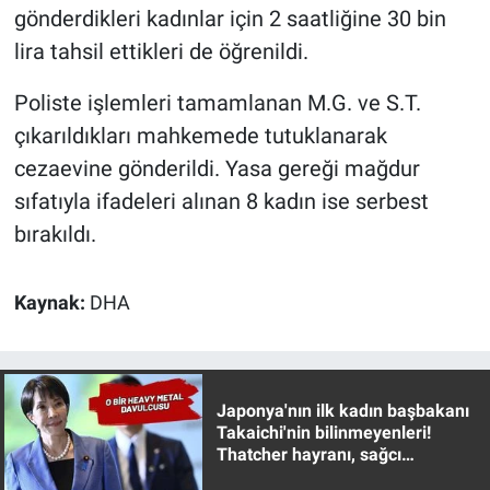
gönderdikleri kadınlar için 2 saatliğine 30 bin
Yerel Yaşam
lira tahsil ettikleri de öğrenildi.
Canlı Yayın
Poliste işlemleri tamamlanan M.G. ve S.T.
çıkarıldıkları mahkemede tutuklanarak
cezaevine gönderildi. Yasa gereği mağdur
sıfatıyla ifadeleri alınan 8 kadın ise serbest
bırakıldı.
Kaynak:
DHA
Japonya'nın ilk kadın başbakanı
Takaichi'nin bilinmeyenleri!
Thatcher hayranı, sağcı
muhafazakar