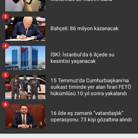
3
Bahçeli: 86 milyon kazanacak
4
İSKİ: İstanbul'da 6 ilçede su
kesintisi yaşanacak
5
15 Temmuz'da Cumhurbaşkanı'na
suikast timinde yer alan firari FETÖ
hükümlüsü 10 yıl sonra yakalandı
6
16 ilde eş zamanlı “vatandaşlık”
operasyonu: 73 kişi gözaltına alındı