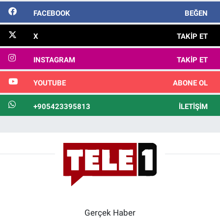
FACEBOOK
BEĞEN
X
TAKIP ET
INSTAGRAM
TAKIP ET
YOUTUBE
ABONE OL
+905423395813
İLETIŞIM
Gerçek Haber