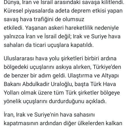
Dünya, İran ve İsrail arasındaki savaşa kilitlendi.
Küresel piyasalarda adeta deprem etkisi yapan
Gündem Özel
savaş hava trafiğini de olumsuz
etkiledi. Yaşanan askeri hareketlilik nedeniyle
Günün görüntüsü
yalnızca İran ve İsrail değil; Irak ve Suriye hava
Haber
sahaları da ticari uçuşlara kapatıldı.
İlan
Uluslararası hava yolu şirketleri birbiri ardına
bölgedeki uçuşlarını askıya alırken, Türkiye’den
Kimdir
de benzer bir adım geldi. Ulaştırma ve Altyapı
Bakanı Abdulkadir Uraloğlu, başta Türk Hava
Koronavirüs
Yolları olmak üzere tüm Türk şirketler bölgeye
yönelik uçuşlarını durdurduğunu açıkladı.
Kültür Sanat
İran, Irak ve Suriye'nin hava sahasını
Ne demişti
kapatmasının ardından diğer ülkelerden kalkan