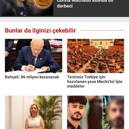
Corina Machado aslında bir
darbeci
Bunlar da ilginizi çekebilir
Bahçeli: 86 milyon kazanacak
Terörsüz Türkiye için
hazırlanan yasa Meclis'te! İşte
maddeler