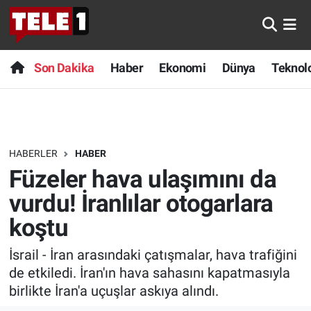
Anında Manşet
Son Dakika
Nöbetçi Eczaneler
Son Dakika
Haber
Ekonomi
Dünya
Teknolo
Başka Sohbetler
Haber
Hava Durumu
Belgesel
Ekonomi
Namaz Vakitleri
HABERLER
HABER
Bilim turu
Dünya
Trafik Durumu
Füzeler hava ulaşımını da
Bilim ve Teknoloji Evreni
Teknoloji
Süper Lig Puan Durumu ve Fikstür
vurdu! İranlılar otogarlara
koştu
Doğa Konuşuyor
Sağlık
Tüm Manşetler
İsrail - İran arasındaki çatışmalar, hava trafiğini
Dünya
Spor
Son Dakika Haberleri
de etkiledi. İran'ın hava sahasını kapatmasıyla
birlikte İran'a uçuşlar askıya alındı.
Ege Saati
Yayın Akışı
Haber Arşivi