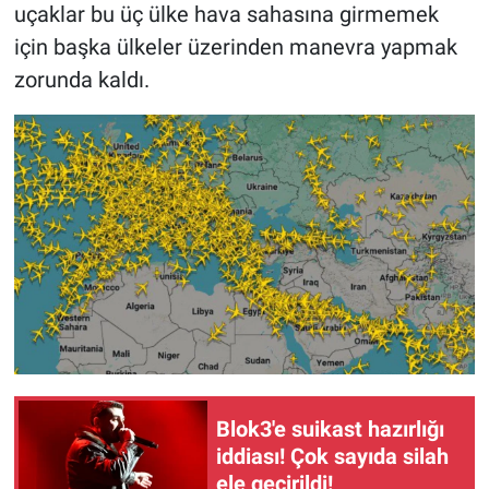
Nedir
uçaklar bu üç ülke hava sahasına girmemek
için başka ülkeler üzerinden manevra yapmak
Popüler
zorunda kaldı.
Programlar
Sağlık
Spor
Teknoloji
Türkiye'nin Geleceği
Türkiye'nin Gündemi
Blok3'e suikast hazırlığı
Yerel Gündem
iddiası! Çok sayıda silah
ele geçirildi!