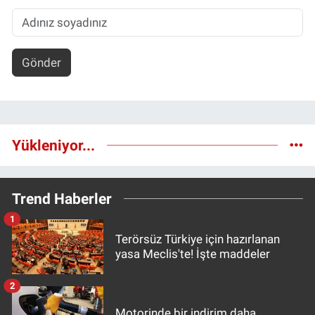
Gönder
Yükleniyor...
Trend Haberler
1
Terörsüz Türkiye için hazırlanan
yasa Meclis'te! İşte maddeler
2
Motorinde bir indirim daha