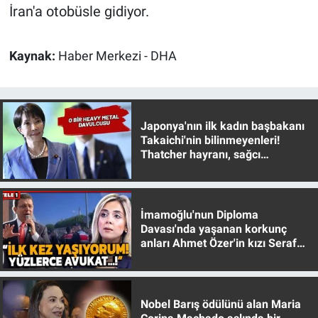
İran'a otobüsle gidiyor.
Kaynak:
Haber Merkezi - DHA
Japonya'nın ilk kadın başbakanı
Takaichi'nin bilinmeyenleri!
Thatcher hayranı, sağcı
muhafazakar
İmamoğlu'nun Diploma
Davası'nda yaşanan korkunç
anları Ahmet Özer'in kızı Seraf
Özer anlattı!
Nobel Barış ödülünü alan Maria